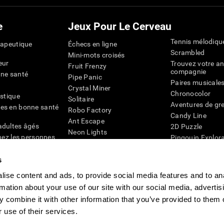
e
Jeux Pour Le Cerveau
Tennis mélodiqu
rapeutique
Échecs en ligne
Scrambled
Mini-mots croisés
eur
Trouvez votre an
Fruit Frenzy
compagnie
nne santé
Pipe Panic
Paires musicale
Crystal Miner
Chronocolor
istique
Solitaire
Aventures de gre
es en bonne santé
Robo Factory
Candy Line
Ant Escape
adultes âgés
2D Puzzle
Neon Lights
chez les personnes
Pingouin Explor
Rends moi fou
Chiffres
mots croisés visuels
émique
s
Abeille de Coule
Faîtes la paire
4D
Jeux d'agilité m
ise content and ads, to provide social media features and to an
Space Rescue
Jeux en ligne pou
rmation about your use of our site with our social media, advertis
Chaos mathématique
mémoire
Course de billes
 combine it with other information that you’ve provided to them o
Jeux pour le cer
 use of their services.