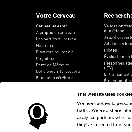
Votre Cerveau
Recherch
Cerveau et esprit
Validation thé
numérique
A propos du cerveau
Jeux d'ordinat
Les parties du cerveau
Adultes en bo
Neurones
Pilotes
Plasticité neuronale
Évaluation hol
Cognition
Personnes âgé
Perte de Mémoire
(iTV)
Déficience intellectuelle
Entraînement 
Functions cérébrales
État cognitif 
Perception
âgées
Attention
Révision syst
This website uses cookie
Taxonomie SG
We use cookies to personal
traffic. We also share info
analytics partners who may
they’ve collected from your