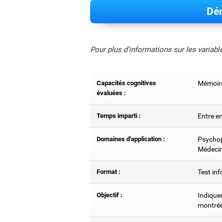
Dém
Pour plus d'informations sur les variab
Capacités cognitives
Mémoire
évaluées :
Temps imparti :
Entre e
Domaines d'application :
Psychop
Médecin
Format :
Test inf
Objectif :
Indiquer
montrée 