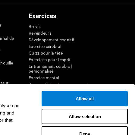
Exercices
e
Brevet
Revendeurs
imal de
Développement cognitif
Exercice cérébral
s
Quizz pour la tête
Exercices pour l'esprit
nouille
Entraînement cérébral
personnalisé
Exercice mental
ateur
Jeux mathématiques amusants
Compréhension de lecture
ur
Enfants surdoués
Allow all
entale
Batailles cérébrales
alyse our
r la
Test de QI
ing and
Allow selection
r that
veau
Deny