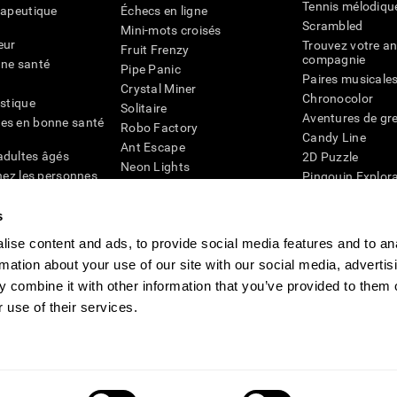
Tennis mélodiqu
rapeutique
Échecs en ligne
Scrambled
Mini-mots croisés
eur
Trouvez votre an
Fruit Frenzy
compagnie
nne santé
Pipe Panic
Paires musicale
Crystal Miner
Chronocolor
istique
Solitaire
Aventures de gre
es en bonne santé
Robo Factory
Candy Line
Ant Escape
adultes âgés
2D Puzzle
Neon Lights
chez les personnes
Pingouin Explor
Rends moi fou
Chiffres
mots croisés visuels
émique
s
Abeille de Coule
Faîtes la paire
4D
Jeux d'agilité m
ise content and ads, to provide social media features and to an
Space Rescue
Jeux en ligne pou
rmation about your use of our site with our social media, advertis
Chaos mathématique
mémoire
Course de billes
 combine it with other information that you’ve provided to them o
Jeux pour le cer
 use of their services.
ogniFit
CogniFit Newsroom
Media Kit
Devenir un affilié
Devenir revendeur