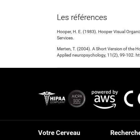
Les références
Hooper, H. E. (1983). Hooper Visual Organ
Services.
Merten, T. (2004). A Short Version of the Ho
Applied neuropsychology, 11(2), 99-102.
Votre Cerveau
Recherch