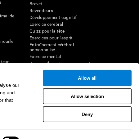
e
Brevet
Revendeurs
imal de
Développement cognitif
Exercice cérébral
s
Quizz pour la tête
Exercices pour l'esprit
nouille
Entraînement cérébral
personnalisé
Exercice mental
ateur
Jeux mathématiques amusants
Compréhension de lecture
ur
Enfants surdoués
Allow all
entale
Batailles cérébrales
alyse our
r la
Test de QI
ing and
Allow selection
r that
veau
Deny
Nous contacter
Aide
Déclaration d'accessibilité