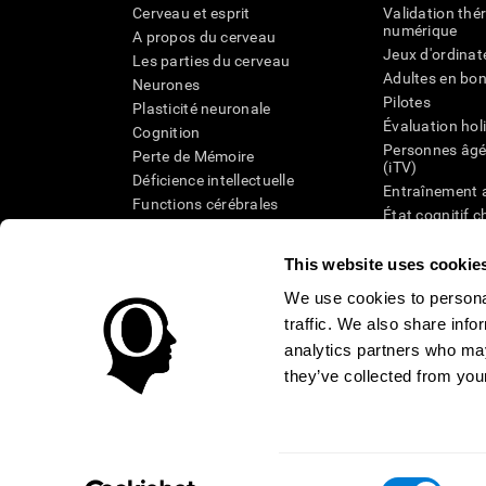
Cerveau et esprit
Validation thé
numérique
A propos du cerveau
Jeux d'ordinat
Les parties du cerveau
Adultes en bo
Neurones
Pilotes
Plasticité neuronale
Évaluation hol
Cognition
Personnes âgé
Perte de Mémoire
(iTV)
Déficience intellectuelle
Entraînement 
Functions cérébrales
État cognitif 
Perception
âgées
Attention
Révision syst
This website uses cookie
Taxonomie SG
We use cookies to personal
traffic. We also share info
analytics partners who may
they’ve collected from your
Conditions d'utilisation
Confidentialité
La Direction de C
Centre de Confiance
Consent