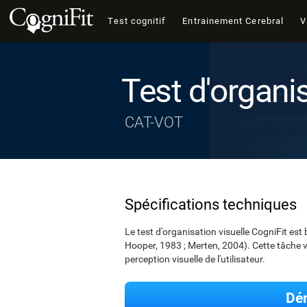
Test cognitif
Entrainement Cerebral
V
Test d'organis
CAT-VOT
Spécifications techniques
Le test d'organisation visuelle CogniFit e
Hooper, 1983 ; Merten, 2004). Cette tâche v
perception visuelle de l'utilisateur.
Dém