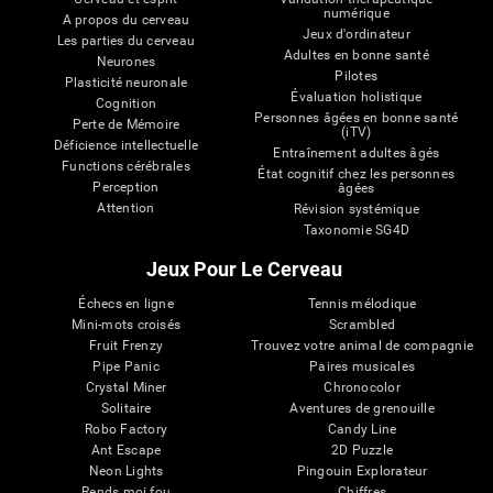
numérique
A propos du cerveau
Jeux d'ordinateur
Les parties du cerveau
Adultes en bonne santé
Neurones
Pilotes
Plasticité neuronale
Évaluation holistique
Cognition
Personnes âgées en bonne santé
Perte de Mémoire
(iTV)
Déficience intellectuelle
Entraînement adultes âgés
Functions cérébrales
État cognitif chez les personnes
Perception
âgées
Attention
Révision systémique
Taxonomie SG4D
Jeux Pour Le Cerveau
Échecs en ligne
Tennis mélodique
Mini-mots croisés
Scrambled
Fruit Frenzy
Trouvez votre animal de compagnie
Pipe Panic
Paires musicales
Crystal Miner
Chronocolor
Solitaire
Aventures de grenouille
Robo Factory
Candy Line
Ant Escape
2D Puzzle
Neon Lights
Pingouin Explorateur
Rends moi fou
Chiffres