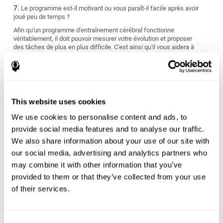
Le programme est-il motivant ou vous paraît-il facile après avoir
joué peu de temps ?
Afin qu'un programme d'entraînement cérébral fonctionne
véritablement, il doit pouvoir mesurer votre évolution et proposer
des tâches de plus en plus difficile. C'est ainsi qu'il vous aidera à
vous améliorer.
S'adapte-t-il à vos objectifs personnels ?
Nous avons tous des objectifs différents quant à l'atteinte et
l'amélioration de notre santé cérébrale. Cherchez un programme
This website uses cookies
de stimulation cognitive qui puisse mesurer vos capacités
cognitives et vous offrir un entraînement personnalisé adapté à
We use cookies to personalise content and ads, to
vos caractéristiques et nécessités personnelles.
provide social media features and to analyse our traffic.
Le programme convient-il à votre style de vie ?
We also share information about your use of our site with
our social media, advertising and analytics partners who
Certains programmes d'entraînement cérébral ont des résultats à
may combine it with other information that you’ve
court terme qui sont difficiles à maintenir dans le temps et
peuvent être finalement n'être que peu utiles. Vous devez choisir
provided to them or that they’ve collected from your use
un programme qui vous évalue dès le début et qui s'ajuste aux
of their services.
nécessités d'apprentissage individuelles de chaque personne.
Êtes-vous prêt pour commencer ou rien que le fait de penser à
commencer l'entraînement vous stresse-t-il ?