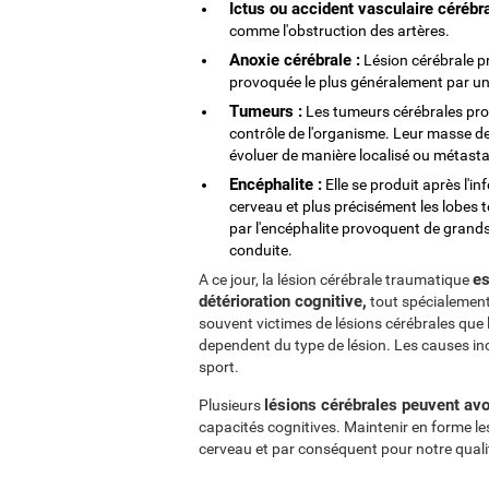
Ictus ou accident vasculaire cérébra
comme l'obstruction des artères.
Anoxie cérébrale :
Lésion cérébrale p
provoquée le plus généralement par un
Tumeurs :
Les tumeurs cérébrales provo
contrôle de l'organisme. Leur masse de
évoluer de manière localisé ou métasta
Encéphalite :
Elle se produit après l'in
cerveau et plus précisément les lobes 
par l'encéphalite provoquent de grands
conduite.
es
A ce jour, la lésion cérébrale traumatique
détérioration cognitive,
tout spécialement
souvent victimes de lésions cérébrales que
dependent du type de lésion. Les causes inclu
sport.
lésions cérébrales peuvent avoi
Plusieurs
capacités cognitives. Maintenir en forme le
cerveau et par conséquent pour notre qualit