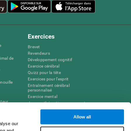
Exercices
e
Brevet
Revendeurs
imal de
Développement cognitif
Exercice cérébral
s
Quizz pour la tête
Exercices pour l'esprit
nouille
Entraînement cérébral
personnalisé
Exercice mental
ateur
Jeux mathématiques amusants
Compréhension de lecture
ur
Enfants surdoués
Allow all
entale
Batailles cérébrales
alyse our
r la
Test de QI
ing and