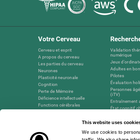
Votre Cerveau
Recherch
Cerveau et esprit
Validation thé
numérique
A propos du cerveau
Jeux d'ordinat
Les parties du cerveau
Adultes en bo
Neurones
Pilotes
Plasticité neuronale
Évaluation hol
Cognition
Personnes âgé
Perte de Mémoire
(iTV)
Déficience intellectuelle
Entraînement 
Functions cérébrales
État cognitif 
Perception
âgées
Attention
Révision syst
This website uses cookie
Taxonomie SG
We use cookies to personal
traffic. We also share info