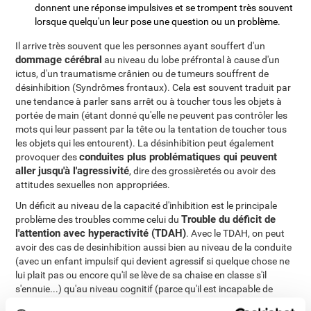
donnent une réponse impulsives et se trompent très souvent
lorsque quelqu'un leur pose une question ou un problème.
Il arrive très souvent que les personnes ayant souffert d'un
dommage cérébral
au niveau du lobe préfrontal à cause d'un
ictus, d'un traumatisme crânien ou de tumeurs souffrent de
désinhibition (Syndrômes frontaux). Cela est souvent traduit par
une tendance à parler sans arrêt ou à toucher tous les objets à
portée de main (étant donné qu'elle ne peuvent pas contrôler les
mots qui leur passent par la tête ou la tentation de toucher tous
les objets qui les entourent). La désinhibition peut également
conduites plus problématiques qui peuvent
provoquer des
aller jusqu'à l'agressivité
, dire des grossièretés ou avoir des
attitudes sexuelles non appropriées.
Un déficit au niveau de la capacité d'inhibition est le principale
Trouble du déficit de
problème des troubles comme celui du
l'attention avec hyperactivité (TDAH)
. Avec le TDAH, on peut
avoir des cas de desinhibition aussi bien au niveau de la conduite
(avec un enfant impulsif qui devient agressif si quelque chose ne
lui plait pas ou encore qu'il se lève de sa chaise en classe s'il
s'ennuie...) qu'au niveau cognitif (parce qu'il est incapable de
contrôler les distractions et n'arrive pas à être attentif et par delà