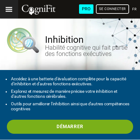
PRO
SE CONNECTER
FRA
Inhibition
Habilité cognitive qui fait partie
des fonctions exécutives
Accédez à une batterie d'évaluation complète pour la capacité
d'inhibition et d'autres fonctions exécutives.
Explorez et mesurez de manière précise votre inhibition et
d'autres fonctions cérébrales.
Outils pour améliorer l'inhibition ainsi que d'autres compétences
cognitives
DÉMARRER