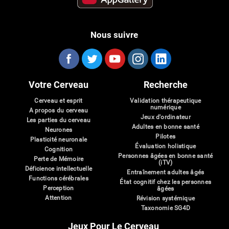
Nous suivre
Votre Cerveau
Recherche
Cerveau et esprit
Validation thérapeutique
numérique
A propos du cerveau
Jeux d'ordinateur
Les parties du cerveau
Adultes en bonne santé
Neurones
Pilotes
Plasticité neuronale
Évaluation holistique
Cognition
Personnes âgées en bonne santé
Perte de Mémoire
(iTV)
Déficience intellectuelle
Entraînement adultes âgés
Functions cérébrales
État cognitif chez les personnes
Perception
âgées
Attention
Révision systémique
Taxonomie SG4D
Jeux Pour Le Cerveau