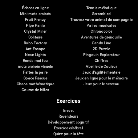
Échecs en ligne
Tennis mélodique
Mini-mots croisés
Scrambled
Fruit Frenzy
Trouvez votre animal de compagnie
Pipe Panic
Paires musicales
Crystal Miner
Chronocolor
Solitaire
Aventures de grenouille
Robo Factory
Candy Line
Ant Escape
2D Puzzle
Neon Lights
Pingouin Explorateur
Rends moi fou
Chiffres
mots croisés visuels
Abeille de Couleur
Faîtes la paire
Jeux d'agilité mentale
Space Rescue
Jeux en ligne pour la mémoire
Chaos mathématique
Jeux pour le cerveau
Course de billes
Exercices
Brevet
Revendeurs
Développement cognitif
Exercice cérébral
Quizz pour la tête