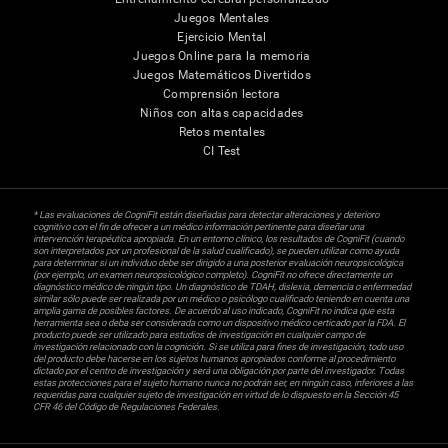
Juegos Mentales
Ejercicio Mental
Juegos Online para la memoria
Juegos Matemáticos Divertidos
Comprensión lectora
Niños con altas capacidades
Retos mentales
CI Test
* Las evaluaciones de CogniFit están diseñadas para detectar alteraciones y deterioro
cognitivo con el fin de ofrecer a un médico información pertinente para diseñar una
intervención terapéutica apropiada. En un entorno clínico, los resultados de CogniFit (cuando
son interpretados por un profesional de la salud cualificado), se pueden utilizar como ayuda
para determinar si un individuo debe ser dirigido a una posterior evaluación neuropsicológica
(por ejemplo, un examen neuropsicológico completo). CogniFit no ofrece directamente un
diagnóstico médico de ningún tipo. Un diagnóstico de TDAH, dislexia, demencia o enfermedad
similar sólo puede ser realizada por un médico o psicólogo cualificado teniendo en cuenta una
amplia gama de posibles factores. De acuerdo al uso indicado, CogniFit no indica que esta
herramienta sea o deba ser considerada como un dispositivo médico certicado por la FDA. El
producto puede ser utilizado para estudios de investigación en cualquier campo de
investigación relacionado con la cognición. Si se utiliza para fines de investigación, todo uso
del producto debe hacerse en los sujetos humanos apropiados conforme al procedimiento
dictado por el centro de investigación y será una obligación por parte del investigador. Todas
estas protecciones para el sujeto humano nunca no podrán ser, en ningún caso, inferiores a las
requeridas para cualquier sujeto de investigación en virtud de lo dispuesto en la Sección 45
CFR 46 del Código de Regulaciones Federales.