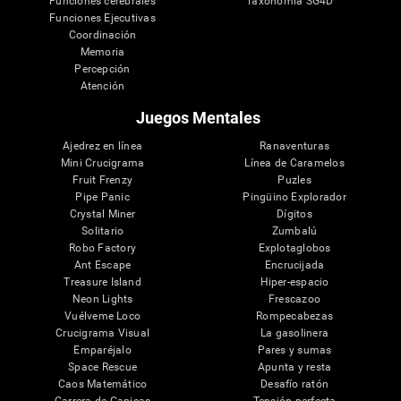
Funciones cerebrales
Taxonomía SG4D
Funciones Ejecutivas
Coordinación
Memoria
Percepción
Atención
Juegos Mentales
Ajedrez en línea
Ranaventuras
Mini Crucigrama
Línea de Caramelos
Fruit Frenzy
Puzles
Pipe Panic
Pingüino Explorador
Crystal Miner
Dígitos
Solitario
Zumbalú
Robo Factory
Explotaglobos
Ant Escape
Encrucijada
Treasure Island
Hiper-espacio
Neon Lights
Frescazoo
Vuélveme Loco
Rompecabezas
Crucigrama Visual
La gasolinera
Emparéjalo
Pares y sumas
Space Rescue
Apunta y resta
Caos Matemático
Desafío ratón
Carrera de Canicas
Tensión perfecta