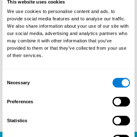
This website uses cookies
de entusiastas del ajedrez. Este aspecto comunitario
We use cookies to personalise content and ads, to
introduce una dimensión social en el juego, permitiendo
a los jugadores aprender unos de otros, compartir
provide social media features and to analyse our traffic.
estrategias e incluso participar en competiciones
We also share information about your use of our site with
amistosas. La capacidad de la plataforma para conectar
our social media, advertising and analytics partners who
a jugadores de diferentes niveles de habilidad y
may combine it with other information that you’ve
ubicaciones geográficas es un testimonio del atractivo
provided to them or that they’ve collected from your use
universal del ajedrez y el poder unificador de la
tecnología.
of their services.
¿Listo para embarcarte en tu viaje ajedrecístico y mejorar
tus habilidades cognitivas? La plataforma de ajedrez de
CogniFit es tu destino ideal para aprender, jugar y crecer.
Consent
Juega ajedrez en línea, aprende gratis y observa cómo
Necessary
Selection
tus habilidades alcanzan nuevas alturas. Con CogniFit,
no sólo estás jugando al ajedrez, sino que estás
liberando todo el potencial de tu cerebro.
Preferences
Jugar ahora
Statistics