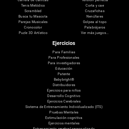
Tenis Melódico
Corta y cae
Scrambled
Cruzafichas
Busca tu Mascota
Nenúfares
Parejas Musicales
Golpea al topo
Cronocolor
Palabrájaros
Puzle 3D Artístico
Ver más juegos...
Ejercicios
Para Familias
Para Profesionales
Para investigadores
Educación
Patente
Babybright®
Distribuidores
Ejercicios para niños
Desarrollo Cognitivo
Ejercicios Cerebrales
Sistema de Entrenamiento Individualizado (ITS)
Pruebas Mentales
Estimulación cognitiva
Ejercicios mentales
Entrenamiento cerebral personalizado