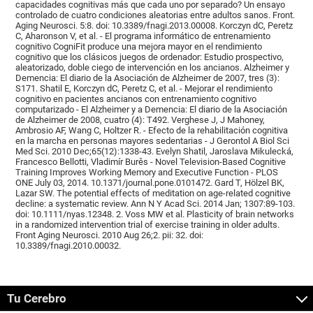
capacidades cognitivas más que cada uno por separado? Un ensayo
controlado de cuatro condiciones aleatorias entre adultos sanos. Front.
Aging Neurosci. 5:8. doi: 10.3389/fnagi.2013.00008. Korczyn dC, Peretz
C, Aharonson V, et al. - El programa informático de entrenamiento
cognitivo CogniFit produce una mejora mayor en el rendimiento
cognitivo que los clásicos juegos de ordenador: Estudio prospectivo,
aleatorizado, doble ciego de intervención en los ancianos. Alzheimer y
Demencia: El diario de la Asociación de Alzheimer de 2007, tres (3):
S171. Shatil E, Korczyn dC, Peretz C, et al. - Mejorar el rendimiento
cognitivo en pacientes ancianos con entrenamiento cognitivo
computarizado - El Alzheimer y a Demencia: El diario de la Asociación
de Alzheimer de 2008, cuatro (4): T492. Verghese J, J Mahoney,
Ambrosio AF, Wang C, Holtzer R. - Efecto de la rehabilitación cognitiva
en la marcha en personas mayores sedentarias - J Gerontol A Biol Sci
Med Sci. 2010 Dec;65(12):1338-43. Evelyn Shatil, Jaroslava Mikulecká,
Francesco Bellotti, Vladimír Burěs - Novel Television-Based Cognitive
Training Improves Working Memory and Executive Function - PLOS
ONE July 03, 2014. 10.1371/journal.pone.0101472. Gard T, Hölzel BK,
Lazar SW. The potential effects of meditation on age-related cognitive
decline: a systematic review. Ann N Y Acad Sci. 2014 Jan; 1307:89-103.
doi: 10.1111/nyas.12348. 2. Voss MW et al. Plasticity of brain networks
in a randomized intervention trial of exercise training in older adults.
Front Aging Neurosci. 2010 Aug 26;2. pii: 32. doi:
10.3389/fnagi.2010.00032.
Tu Cerebro