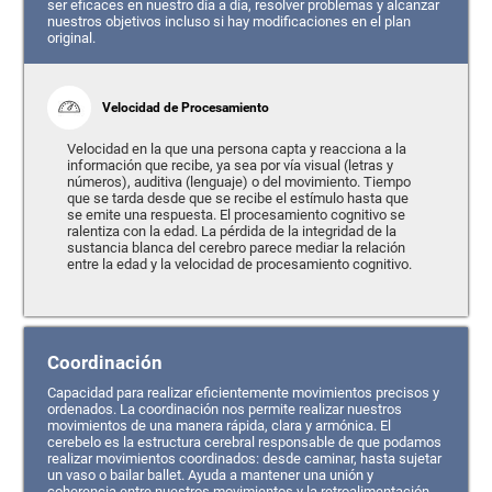
ser eficaces en nuestro día a día, resolver problemas y alcanzar
nuestros objetivos incluso si hay modificaciones en el plan
original.
Velocidad de Procesamiento
Velocidad en la que una persona capta y reacciona a la
información que recibe, ya sea por vía visual (letras y
números), auditiva (lenguaje) o del movimiento. Tiempo
que se tarda desde que se recibe el estímulo hasta que
se emite una respuesta. El procesamiento cognitivo se
ralentiza con la edad. La pérdida de la integridad de la
sustancia blanca del cerebro parece mediar la relación
entre la edad y la velocidad de procesamiento cognitivo.
Coordinación
Capacidad para realizar eficientemente movimientos precisos y
ordenados. La coordinación nos permite realizar nuestros
movimientos de una manera rápida, clara y armónica. El
cerebelo es la estructura cerebral responsable de que podamos
realizar movimientos coordinados: desde caminar, hasta sujetar
un vaso o bailar ballet. Ayuda a mantener una unión y
coherencia entre nuestros movimientos y la retroalimentación