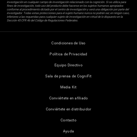
investigación en cualquier campo de investigación relacionado con la cognición. Si se utiliza para
fines de investigación, todo uso del producto debe hacerse en los sujetos humanos apropiados
conforme al procedimiento dictado por el centro de investigación y será una obligación por parte del
investigador. Todas estas protecciones para el sujeto humano nunca no podrán ser, en ningún caso,
inferiores a las requeridas para cualquier sujeto de investigación en virtud de lo dispuesto en la
Sección 45 CFR 46 del Código de Regulaciones Federales.
Condiciones de Uso
Política de Privacidad
Equipo Directivo
Sala de prensa de CogniFit
Media Kit
Conviértete en afiliado
Conviértete en distribuidor
Contacto
Ayuda