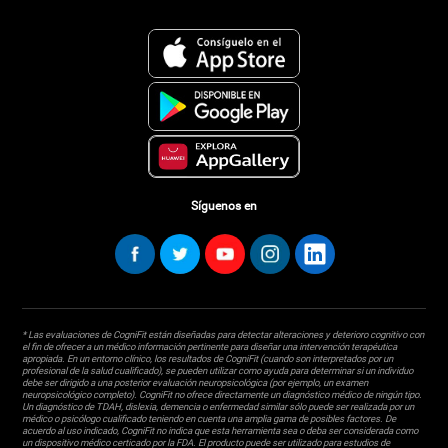
Síguenos en
* Las evaluaciones de CogniFit están diseñadas para detectar alteraciones y deterioro cognitivo con
el fin de ofrecer a un médico información pertinente para diseñar una intervención terapéutica
apropiada. En un entorno clínico, los resultados de CogniFit (cuando son interpretados por un
profesional de la salud cualificado), se pueden utilizar como ayuda para determinar si un individuo
debe ser dirigido a una posterior evaluación neuropsicológica (por ejemplo, un examen
neuropsicológico completo). CogniFit no ofrece directamente un diagnóstico médico de ningún tipo.
Un diagnóstico de TDAH, dislexia, demencia o enfermedad similar sólo puede ser realizada por un
médico o psicólogo cualificado teniendo en cuenta una amplia gama de posibles factores. De
acuerdo al uso indicado, CogniFit no indica que esta herramienta sea o deba ser considerada como
un dispositivo médico certicado por la FDA. El producto puede ser utilizado para estudios de