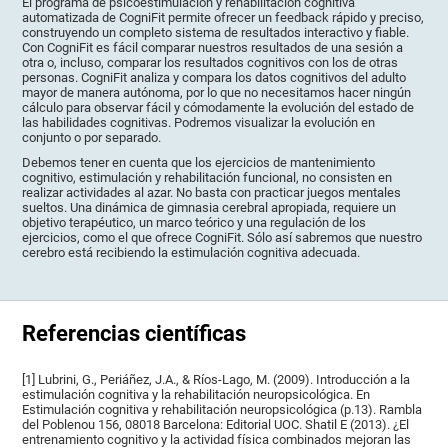
El programa de psicoestimulación y rehabilitación cognitiva
automatizada de CogniFit permite ofrecer un feedback rápido y preciso,
construyendo un completo sistema de resultados interactivo y fiable.
Con CogniFit es fácil comparar nuestros resultados de una sesión a
otra o, incluso, comparar los resultados cognitivos con los de otras
personas. CogniFit analiza y compara los datos cognitivos del adulto
mayor de manera autónoma, por lo que no necesitamos hacer ningún
cálculo para observar fácil y cómodamente la evolución del estado de
las habilidades cognitivas. Podremos visualizar la evolución en
conjunto o por separado.
Debemos tener en cuenta que los ejercicios de mantenimiento
cognitivo, estimulación y rehabilitación funcional, no consisten en
realizar actividades al azar. No basta con practicar juegos mentales
sueltos. Una dinámica de gimnasia cerebral apropiada, requiere un
objetivo terapéutico, un marco teórico y una regulación de los
ejercicios, como el que ofrece CogniFit. Sólo así sabremos que nuestro
cerebro está recibiendo la estimulación cognitiva adecuada.
Referencias científicas
[1] Lubrini, G., Periáñez, J.A., & Ríos-Lago, M. (2009). Introducción a la
estimulación cognitiva y la rehabilitación neuropsicológica. En
Estimulación cognitiva y rehabilitación neuropsicológica (p.13). Rambla
del Poblenou 156, 08018 Barcelona: Editorial UOC. Shatil E (2013). ¿El
entrenamiento cognitivo y la actividad física combinados mejoran las