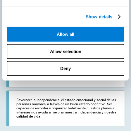
Prevenir en la medida de lo posible un deterioro cognitivo o
Show details
alteraciones cognitivas relacionadas con la edad. Aunque el
deterioro cognitivo no es una consecuencia del envejecimiento,
la disminución de la actividad cognitiva puede favorecer la
aparición de alteraciones en las capacidades cognitivas del
Allow all
adulto mayor.
Allow selection
Fortalecer el estado cognitivo de las personas que estén
comenzando a sufrir alguna patología cognitiva. Las
enfermedades neurodegenerativas, como el Parkinson o el
Deny
Alzheimer, no tienen cura. No obstante, un adecuado
entrenamiento cognitivo puede ser una ayuda importante
contra el deterioro cognitivo derivado de estas enfermedades.
Favorecer la independencia, el estado emocional y social de las
personas mayores, a través de un buen estado cognitivo. Ser
capaces de recordar y organizar hábilmente nuestros planes e
intereses nos ayuda a mejorar nuestra independencia y nuestra
calidad de vida.