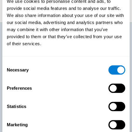
We use cookies to personalise content and ads, to
provide social media features and to analyse our traffic.
We also share information about your use of our site with
our social media, advertising and analytics partners who
may combine it with other information that you’ve
¿Qué voy a conseguir con el
provided to them or that they’ve collected from your use
entrenamiento cognitivo para un
envejecimiento activo?
of their services.
Conforme avanzamos a una edad, podemos sentir cómo nuestro
cuerpo pierde capacidad y hay cosas que dejamos de poder hacer. Esto
Consent
mismo es lo que le ocurre a nuestro cerebro. Es normal que perdamos
Necessary
Selection
agilidad mental, que nos cueste más recuperar información o aprender
cosas nuevas. Estos cambios no significan que tengamos ninguna
patología, sino que ya no tenemos la facilidad de antaño para ciertas
actividades. Con esto en mente, CogniFit ha diseñado un entrenamiento
Preferences
que busca conseguir:
Favorecer un envejecimiento activo en personas sanas,
Statistics
manteniendo las capacidades cognitivas. Mantener la
actividad cognitiva es una de las recomendaciones claves para
promover la salud cerebral, junto a hacer ejercicio físico
adecuado, llevar una dieta variada y saludable, socializar y
Marketing
dormir apropiadamente.