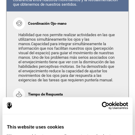
que obtenemos de nuestros sentidos.
Coordinación Ojo-mano
Habilidad que nos permite realizar actividades en las que
utilizamos simultáneamente los ojos y las
manos.Capacidad para integrar simultáneamente la
información que nos facilitan nuestros ojos (percepción
visual del espacio) para guiar el movimiento de nuestras
manos. Uno de los problemas más serios asociados con
el envejecimiento tiene que ver con la disminución de las
habilidades perceptivas-motoras. Se ha demostrado que
el envejecimiento reduce la capacidad de ajustar los
movimientos de los ojos para dar respuesta a las
exigencias de las tareas que requieren puntería manual.
Tiempo de Respuesta
Se refiere a la cantidad de tiempo que transcurre desde el
momento en que nuestro cerebro percibe un estímulo
hasta que damos una respuesta en consecuencia. Según
nos hacemos mayores, el tiempo de respuesta tiende a
empeorar, ya que requerimos una mayor cantidad de
This website uses cookies
tiempo para responder a una misma exigencia.