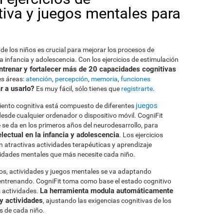
tiva y juegos mentales para
 de los niños es crucial para mejorar los procesos de
 infancia y adolescencia. Con los ejercicios de estimulación
ntrenar y fortalecer más de 20 capacidades cognitivas
es áreas:
atención
,
percepción
,
memoria
,
funciones
 a usarlo?
Es muy fácil, sólo tienes que
registrarte
.
juegos
iento cognitiva está compuesto de diferentes
esde cualquier ordenador o dispositivo móvil. CogniFit
se da en los primeros años del neurodesarrollo, para
electual en la infancia y adolescencia
. Los ejercicios
n atractivas actividades terapéuticas y aprendizaje
ilidades mentales que más necesite cada niño.
icos, actividades y juegos mentales se va adaptando
entrenando. CogniFit toma como base el estado cognitivo
La herramienta modula automáticamente
s actividades.
 y actividades
, ajustando las exigencias cognitivas de los
s de cada niño.