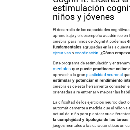
estimulación cogni
niños y jóvenes
El desarrollo de las capacidades cognitivas
aprendizaje y el desempeño académico en la
e
cerebral para niños de CogniFit podemos
fundamentales
agrupadas en las siguient
¿Cómo empezar
ejecutivas
o
coordinación
.
Este programa de estimulación y entrenam
mentales
que puede practicarse online
d
aprovecha la gran
plasticidad neuronal
que 
estimular y potenciar el rendimiento int
cerebrales de esta herramienta consisten e
orientadas a re-entrenar y mejorar las hab
La dificultad de los ejercicios neurodidáct
automáticamente a medida que el niño va 
actual del niño para plantear sus diferente
la complejidad y tipología de las tareas
juegos mentales a las características única