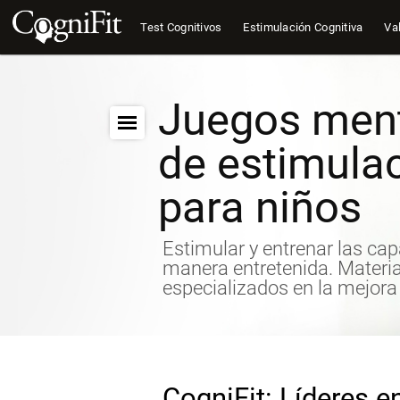
Test Cognitivos
Estimulación Cognitiva
Val
Juegos menta
de estimulac
para niños
Estimular y entrenar las ca
manera entretenida. Material
especializados en la mejora 
CogniFit: Líderes en