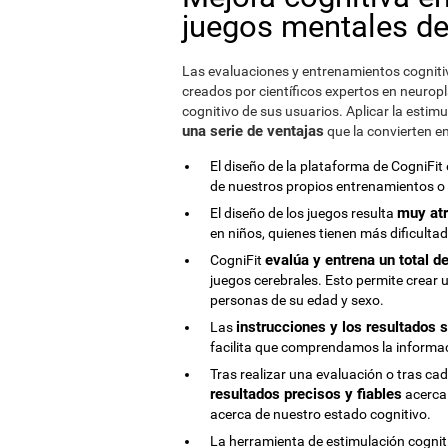
juegos mentales de
Las evaluaciones y entrenamientos cogniti
creados por científicos expertos en neuropl
cognitivo de sus usuarios. Aplicar la estim
una serie de ventajas
que la convierten e
El diseño de la plataforma de CogniFit
de nuestros propios entrenamientos o e
muy atr
El diseño de los juegos resulta
en niños, quienes tienen más dificulta
evalúa y entrena un total d
CogniFit
juegos cerebrales. Esto permite crear 
personas de su edad y sexo.
instrucciones y los resultados 
Las
facilita que comprendamos la informa
Tras realizar una evaluación o tras c
resultados precisos y fiables
acerca 
acerca de nuestro estado cognitivo.
La herramienta de estimulación cognit