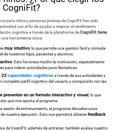
 CogniFit?
vos para niños y personas jóvenes de CogniFit han sido
asticidad con el fin de ayudar a mejorar el rendimiento
CogniFit tiene
ulación cognitiva a través de la plataforma de
n una herramienta única:
muy intuitivo
 es
, lo que permite una gestión fácil y cómoda
l de nuestros hijos, pacientes y alumnos.
activo
. Esto favorece mucho la motivación, especialmente
des para tolerar actividades poco llamativas.
e 23
capacidades cognitivas
a través de sus actividades y
un completo perfil cognitivo del usuario y compararlo con las
se presentan en un formato interactivo y visual
, lo que
ción que nos aporta el programa.
ada sesión de entrenamiento, el programa devuelve unos
feedback
de nuestra ejecución. Esto nos permitirá obtener
iva de CogniFit, además de entrenar, también evalúa nuestro