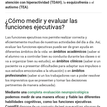
atención con hiperactividad (TDAH)
esquizofrenia
, la
o el
autismo (TEA)
.
¿Cómo medir y evaluar las
funciones ejecutivas?
Las funciones ejecutivas nos permite realizar correcta y
eficientemente muchas de nuestras actividades del día a día. Así,
evaluar las funciones ejecutivas puede ser de gran ayuda en
ámbitos académicos
diferentes ámbitos de la vida: en
(saber si
el alumno va a controlar bien su conducta durante las clases o si
ámbitos clínicos
va a organizar bien su estudio), en
(saber si un
paciente va a presentar dificultades para adaptar sus impulsos o
ámbitos
sus estados emocionales a la situación) o en
profesionales
(saber si un los trabajadores van a poder resolver
los imprevistos que se presenten y tomar las decisiones
pertinentes de manera adecuada).
Mediante una
completa evaluación neuropsicológica
podemos medir de una manera eficaz y fiable las diferentes
habilidades cognitivas, como las funciones ejecutivas
.
CogniFit
dispone de un conjunto de test que evalúan algunas de