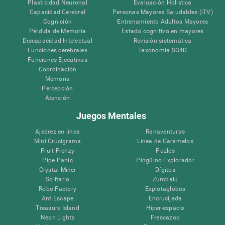
Plasticidad Neuronal
Evaluación Holistica
Capacidad Cerebral
Personas Mayores Saludables (iTV)
Cognición
Entrenamiento Adultos Mayores
Pérdida de Memoria
Estado cognitivo en mayores
Discapacidad Intelectual
Revisión sistemática
Funciones cerebrales
Taxonomía SG4D
Funciones Ejecutivas
Coordinación
Memoria
Percepción
Atención
Juegos Mentales
Ajedrez en línea
Ranaventuras
Mini Crucigrama
Línea de Caramelos
Fruit Frenzy
Puzles
Pipe Panic
Pingüino Explorador
Crystal Miner
Dígitos
Solitario
Zumbalú
Robo Factory
Explotaglobos
Ant Escape
Encrucijada
Treasure Island
Hiper-espacio
Neon Lights
Frescazoo