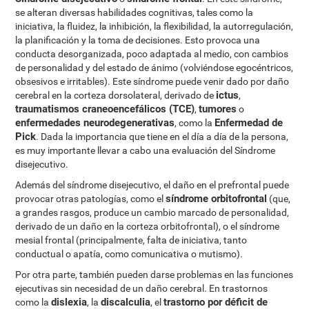
se alteran diversas habilidades cognitivas, tales como la
iniciativa, la fluidez, la inhibición, la flexibilidad, la autorregulación,
la planificación y la toma de decisiones. Esto provoca una
conducta desorganizada, poco adaptada al medio, con cambios
de personalidad y del estado de ánimo (volviéndose egocéntricos,
obsesivos e irritables). Este síndrome puede venir dado por daño
ictus
cerebral en la corteza dorsolateral, derivado de
,
traumatismos craneoencefálicos (TCE)
tumores
,
o
enfermedades neurodegenerativas
Enfermedad de
, como la
Pick
. Dada la importancia que tiene en el día a día de la persona,
es muy importante llevar a cabo una evaluación del Síndrome
disejecutivo.
Además del síndrome disejecutivo, el daño en el prefrontal puede
síndrome orbitofrontal
provocar otras patologías, como el
(que,
a grandes rasgos, produce un cambio marcado de personalidad,
derivado de un daño en la corteza orbitofrontal), o el síndrome
mesial frontal (principalmente, falta de iniciativa, tanto
conductual o apatía, como comunicativa o mutismo).
Por otra parte, también pueden darse problemas en las funciones
ejecutivas sin necesidad de un daño cerebral. En trastornos
dislexia
discalculia
trastorno por déficit de
como la
, la
, el