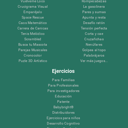
Vuélveme Loco
Rompecabezas
Crucigrama Visual
La gasolinera
Emparéjalo
Pares y sumas
Space Rescue
Apunta y resta
Caos Matemático
Desafío ratón
Carrera de Canicas
Tensión perfecta
Tenis Melódico
Corta y cae
Scrambled
Cruzafichas
Busca tu Mascota
Nenúfares
Parejas Musicales
Golpea al topo
Cronocolor
Palabrájaros
Puzle 3D Artístico
Ver más juegos...
Ejercicios
Para Familias
Para Profesionales
Para investigadores
Educación
Patente
Babybright®
Distribuidores
Ejercicios para niños
Desarrollo Cognitivo