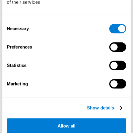
of their services.
Test de Reconocimiento WOM-REST
: Aparecen tres objetos
comunes en la pantalla. Primero habrá que recordar el orden
de presentación de los tres objetos tan rápido como sea
posible. Posteriormente, aparecerán cuatro series de tres
Consent
objetos diferentes a los presentados y habrá que detectar la
Necessary
Selection
secuencia inicial.
Test Secuencial WOM-ASM
: En la pantalla aparecen una serie
Preferences
de bolas con diferentes números. Se tendrán que memorizar
la serie de números para poder repetirlos posteriormente. En
primer lugar, la serie estará compuesta por un solo número,
Statistics
pero irá incrementando progresivamente hasta que se
cometa algún error. Habrá que reproducir cada serie de
números tras cada presentación.
Marketing
Test de Concentración VISMEN-PLAN
: Aparecerán estímulos
posicionados en la pantalla y distribuidos de manera
alternativa. Siguiendo un orden, los estímulos se irán
iluminando junto con la aparición de un sonido hasta
Show details
completar la serie. Durante la presentación, hay que prestar
atención tanto a los sonidos como a las imágenes
iluminadas. En el turno del usuario, habrá que recordar el
Allow all
orden de la presentación de los estímulos en el momento
oportuno para reproducirlos en el mismo orden que hayan