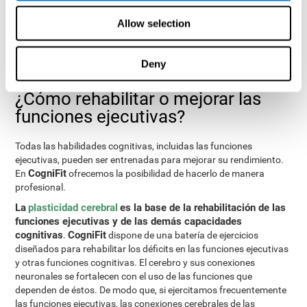
sido presentados.
Allow selection
Test de programación VIPER-PLAN
: Consiste en sacar una
bola de un laberinto en el menor número de movimientos
posibles y tan rápido como se pueda.
Deny
¿Cómo rehabilitar o mejorar las
funciones ejecutivas?
Todas las habilidades cognitivas, incluidas las funciones
ejecutivas, pueden ser entrenadas para mejorar su rendimiento.
CogniFit
En
ofrecemos la posibilidad de hacerlo de manera
profesional.
La
plasticidad cerebral
es la base de la rehabilitación de las
funciones ejecutivas y de las demás capacidades
cognitivas
CogniFit
.
dispone de una batería de ejercicios
diseñados para rehabilitar los déficits en las funciones ejecutivas
y otras funciones cognitivas. El cerebro y sus conexiones
neuronales se fortalecen con el uso de las funciones que
dependen de éstos. De modo que, si ejercitamos frecuentemente
las funciones ejecutivas, las conexiones cerebrales de las