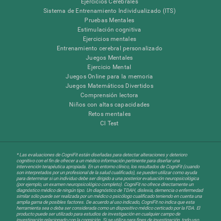
Ejercicios Cerebrales
Sistema de Entrenamiento Individualizado (ITS)
Pruebas Mentales
Estimulación cognitiva
Ejercicios mentales
Entrenamiento cerebral personalizado
Juegos Mentales
Ejercicio Mental
Juegos Online para la memoria
Juegos Matemáticos Divertidos
Comprensión lectora
Niños con altas capacidades
Retos mentales
CI Test
* Las evaluaciones de CogniFit están diseñadas para detectar alteraciones y deterioro
cognitivo con el fin de ofrecer a un médico información pertinente para diseñar una
intervención terapéutica apropiada. En un entorno clínico, los resultados de CogniFit (cuando
son interpretados por un profesional de la salud cualificado), se pueden utilizar como ayuda
para determinar si un individuo debe ser dirigido a una posterior evaluación neuropsicológica
(por ejemplo, un examen neuropsicológico completo). CogniFit no ofrece directamente un
diagnóstico médico de ningún tipo. Un diagnóstico de TDAH, dislexia, demencia o enfermedad
similar sólo puede ser realizada por un médico o psicólogo cualificado teniendo en cuenta una
amplia gama de posibles factores. De acuerdo al uso indicado, CogniFit no indica que esta
herramienta sea o deba ser considerada como un dispositivo médico certicado por la FDA. El
producto puede ser utilizado para estudios de investigación en cualquier campo de
investigación relacionado con la cognición. Si se utiliza para fines de investigación, todo uso