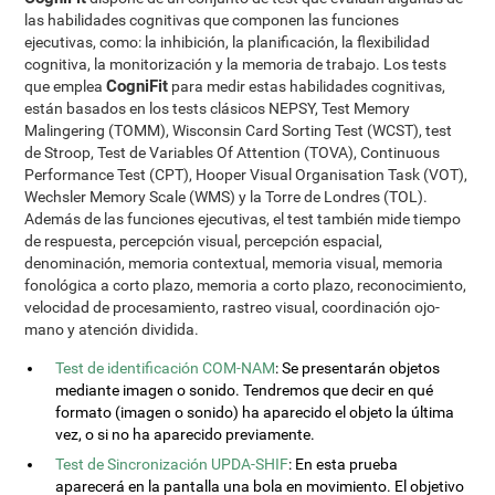
las habilidades cognitivas que componen las funciones
ejecutivas, como: la inhibición, la planificación, la flexibilidad
cognitiva, la monitorización y la memoria de trabajo. Los tests
CogniFit
que emplea
para medir estas habilidades cognitivas,
están basados en los tests clásicos NEPSY, Test Memory
Malingering (TOMM), Wisconsin Card Sorting Test (WCST), test
de Stroop, Test de Variables Of Attention (TOVA), Continuous
Performance Test (CPT), Hooper Visual Organisation Task (VOT),
Wechsler Memory Scale (WMS) y la Torre de Londres (TOL).
Además de las funciones ejecutivas, el test también mide tiempo
de respuesta, percepción visual, percepción espacial,
denominación, memoria contextual, memoria visual, memoria
fonológica a corto plazo, memoria a corto plazo, reconocimiento,
velocidad de procesamiento, rastreo visual, coordinación ojo-
mano y atención dividida.
Test de identificación COM-NAM
: Se presentarán objetos
mediante imagen o sonido. Tendremos que decir en qué
formato (imagen o sonido) ha aparecido el objeto la última
vez, o si no ha aparecido previamente.
Test de Sincronización UPDA-SHIF
: En esta prueba
aparecerá en la pantalla una bola en movimiento. El objetivo