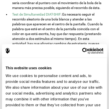
sería coordinar el puntero con el movimiento de la bola de la
manera más precisa posible, siguiendo el recorrido de ésta.
Test de Simultaneidad DIAT-SHIF
: Es necesario seguir el
recorrido aleatorio de una bola blanca y atender a las
palabras que aparecen en el centro de la pantalla. Cuando la
palabra que esté en el centro de la pantalla coincida con el
color en que está escrita, hay que dar respuesta (prestando
atención a dos estímulos al mismo tiempo). En esta
actividad, hay que afrontar cambios de estrategia, nuevas
respuestas y manejar la capacidad de monitorización y la
capacidad visual al mismo tiempo.
Test de Procesado REST-INH
: En esta tarea, irán apareciendo
en la pantalla dos bloques con números y formas diferentes.
This website uses cookies
Inicialmente habrá que atender al tamaño de la forma e
indicar el más alto. Después, habrá que atender bloque que
We use cookies to personalise content and ads, to
contenga la numeración más alta.
provide social media features and to analyse our traffic.
Test de Equivalencias INH-REST
: En esta tarea, irán
We also share information about your use of our site with
apareciendo nombres de colores en la pantalla. Hay que dar
our social media, advertising and analytics partners who
respuesta lo más rápido posible cuando el nombre del color
may combine it with other information that you’ve
coincida con el color en que está escrita la palabra. Si no
provided to them or that they’ve collected from your use
coinciden, no habrá que dar respuesta alguna.