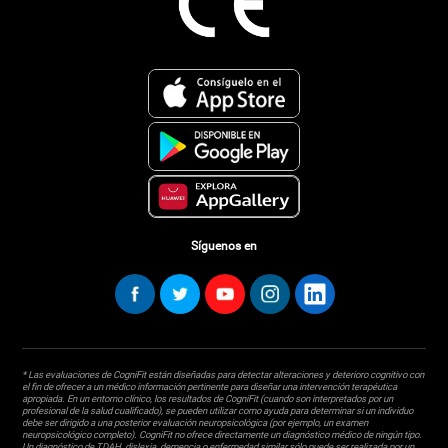
Síguenos en
* Las evaluaciones de CogniFit están diseñadas para detectar alteraciones y deterioro cognitivo con
el fin de ofrecer a un médico información pertinente para diseñar una intervención terapéutica
apropiada. En un entorno clínico, los resultados de CogniFit (cuando son interpretados por un
profesional de la salud cualificado), se pueden utilizar como ayuda para determinar si un individuo
debe ser dirigido a una posterior evaluación neuropsicológica (por ejemplo, un examen
neuropsicológico completo). CogniFit no ofrece directamente un diagnóstico médico de ningún tipo.
Un diagnóstico de TDAH, dislexia, demencia o enfermedad similar sólo puede ser realizada por un