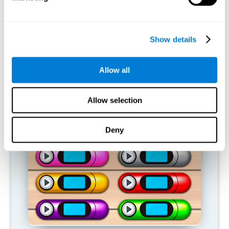
capacidades cognitivas?
Nuestro cerebro tiende a ahorrar recursos eliminando las
conexiones que no se usan. Si no se emplea normalmente una
Show details
habilidad cognitiva, el cerebro no aporta recursos para ese
patrón de activación neuronal, por lo que se vuelve cada vez más
débil. Si no entrenamos esa función cognitiva, nos hacemos
Allow all
menos eficaces en las actividades de nuestro día a día.
Allow selection
JUEGOS RECOMENDADOS
Deny