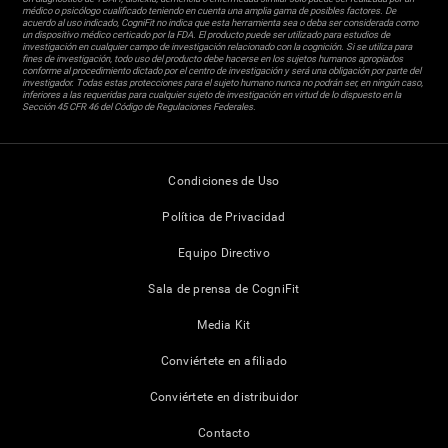
médico o psicólogo cualificado teniendo en cuenta una amplia gama de posibles factores. De
acuerdo al uso indicado, CogniFit no indica que esta herramienta sea o deba ser considerada como
un dispositivo médico certicado por la FDA. El producto puede ser utilizado para estudios de
investigación en cualquier campo de investigación relacionado con la cognición. Si se utiliza para
fines de investigación, todo uso del producto debe hacerse en los sujetos humanos apropiados
conforme al procedimiento dictado por el centro de investigación y será una obligación por parte del
investigador. Todas estas protecciones para el sujeto humano nunca no podrán ser, en ningún caso,
inferiores a las requeridas para cualquier sujeto de investigación en virtud de lo dispuesto en la
Sección 45 CFR 46 del Código de Regulaciones Federales.
Condiciones de Uso
Política de Privacidad
Equipo Directivo
Sala de prensa de CogniFit
Media Kit
Conviértete en afiliado
Conviértete en distribuidor
Contacto