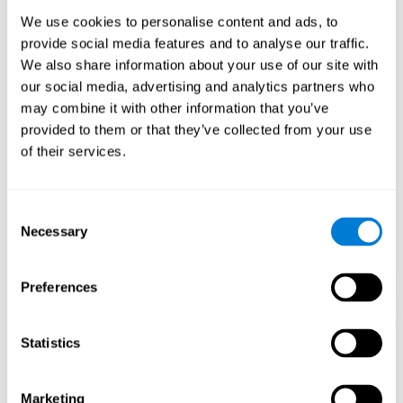
Tenis Melódico de CogniFit estimula un patrón de activación
neural específico el cual ayuda a que los circuitos neuronales se
We use cookies to personalise content and ads, to
reorganicen y recuperen funciones cognitivas debilitadas o
provide social media features and to analyse our traffic.
dañadas.Estimular de manera consistente nuestras habilidades,
We also share information about your use of our site with
puede ayudar a crear nuevas sinapsis, y a que los circuitos
neuronales se reorganicen y mejoren las funciones cognitivas. En
our social media, advertising and analytics partners who
el juego Tenis Melódico se busca estimular capacidades
may combine it with other information that you’ve
relacionadas con el reconocimiento y la percepción auditiva.
provided to them or that they’ve collected from your use
1ª SEMANA
2ª SEMANA
3ª SEMANA
of their services.
Consent
Necessary
Selection
Preferences
Proyección gráfica orientativa de las redes neuronales después
Statistics
de 3 semanas.
¿Qué pasa cuando no entreno mis
Marketing