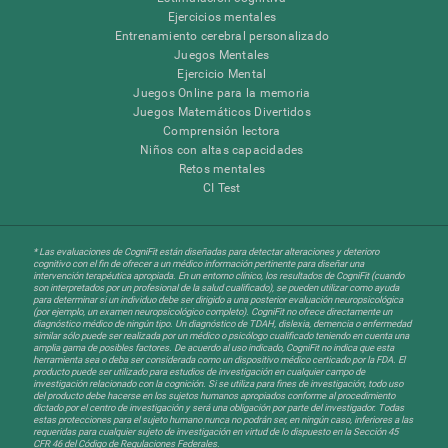
Ejercicios mentales
Entrenamiento cerebral personalizado
Juegos Mentales
Ejercicio Mental
Juegos Online para la memoria
Juegos Matemáticos Divertidos
Comprensión lectora
Niños con altas capacidades
Retos mentales
CI Test
* Las evaluaciones de CogniFit están diseñadas para detectar alteraciones y deterioro
cognitivo con el fin de ofrecer a un médico información pertinente para diseñar una
intervención terapéutica apropiada. En un entorno clínico, los resultados de CogniFit (cuando
son interpretados por un profesional de la salud cualificado), se pueden utilizar como ayuda
para determinar si un individuo debe ser dirigido a una posterior evaluación neuropsicológica
(por ejemplo, un examen neuropsicológico completo). CogniFit no ofrece directamente un
diagnóstico médico de ningún tipo. Un diagnóstico de TDAH, dislexia, demencia o enfermedad
similar sólo puede ser realizada por un médico o psicólogo cualificado teniendo en cuenta una
amplia gama de posibles factores. De acuerdo al uso indicado, CogniFit no indica que esta
herramienta sea o deba ser considerada como un dispositivo médico certicado por la FDA. El
producto puede ser utilizado para estudios de investigación en cualquier campo de
investigación relacionado con la cognición. Si se utiliza para fines de investigación, todo uso
del producto debe hacerse en los sujetos humanos apropiados conforme al procedimiento
dictado por el centro de investigación y será una obligación por parte del investigador. Todas
estas protecciones para el sujeto humano nunca no podrán ser, en ningún caso, inferiores a las
requeridas para cualquier sujeto de investigación en virtud de lo dispuesto en la Sección 45
CFR 46 del Código de Regulaciones Federales.