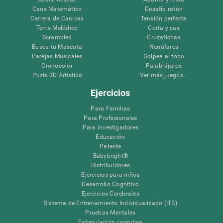
Caos Matemático
Desafío ratón
Carrera de Canicas
Tensión perfecta
Tenis Melódico
Corta y cae
Scrambled
Cruzafichas
Busca tu Mascota
Nenúfares
Parejas Musicales
Golpea al topo
Cronocolor
Palabrájaros
Puzle 3D Artístico
Ver más juegos...
Ejercicios
Para Familias
Para Profesionales
Para investigadores
Educación
Patente
Babybright®
Distribuidores
Ejercicios para niños
Desarrollo Cognitivo
Ejercicios Cerebrales
Sistema de Entrenamiento Individualizado (ITS)
Pruebas Mentales
Estimulación cognitiva