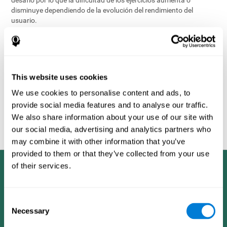
disminuye dependiendo de la evolución del rendimiento del
usuario.
Uno de los factores utilizados en la evaluación cognitiva para
determinar el perfil cognitivo del usuario es una comparación con
el rendimiento de los perfiles de otros usuarios
demográficamente similares, identificándose éstos por variables
como la edad y el sexo. Lo que faculta la objetividad de la
This website uses cookies
evaluación es la inmensa base de datos de CogniFit que contiene
la información obtenida de muchos usuarios diferentes. Este
We use cookies to personalise content and ads, to
conjunto de información es compartida por todos los productos
provide social media features and to analyse our traffic.
de ejercicio cerebral de CogniFit, permitiendo así la elaboración de
We also share information about your use of our site with
los datos estadísticos que posibilitan analizar a cada usuario y
our social media, advertising and analytics partners who
generar una retroalimentación positiva.
may combine it with other information that you’ve
provided to them or that they’ve collected from your use
of their services.
Consent
Necessary
Selection