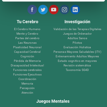
Tu Cerebro
Investigación
El Cerebro Humano
Validación de las Terapias Digitales
Mente y Cerebro
Juegos de Ordenador
Partes del cerebro
Adultos Sanos
Las Neuronas
Pilotos
Plasticidad Neuronal
Evaluación Holistica
Capacidad Cerebral
Personas Mayores Saludables (iTV)
Cognición
Entrenamiento Adultos Mayores
Pérdida de Memoria
Estado cognitivo en mayores
Discapacidad Intelectual
Revisión sistemática
Funciones cerebrales
Taxonomía SG4D
Funciones Ejecutivas
Coordinación
Memoria
Percepción
Atención
Juegos Mentales