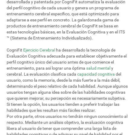
desarrollada y patentada por CogniFit automatiza la evaluación
del perfil cognitivo de cada usuario y genera un programa de
entrenamiento cerebral específico, que está optimizado para
adaptarse a ese perfil en concreto. La galardonada gama de
productos de entrenamiento cerebral de CogniFit se basa en
estas tecnologías básicas, en la Evaluación Cognitiva y en el ITS
™ (Sistema de Entrenamiento Individualizado).
CogniFit
Ejercicio Cerebral
ha desarrollado la tecnología de
Evaluación Cognitiva adecuada para establecer objetivamente el
perfil cognitivo único del usuario antes de que comience el
entrenamiento, para así lograr una óptima
salud mental
y
cerebral. La evaluación clasifica cada
capacidad cognitiva
del
usuario, como la memoria, desde la más fuerte a la más débil,
determinando el peso relativo de cada habilidad. Aunque algunos
usuarios tengan alguna idea sobre de las habilidades cognitivas
que quieren mejorar, su percepción es necesariamente subjetiva.
Si tienen la opción, los usuarios tienden a preferir trabajar las
habilidades que les resultan más fáciles realizar.
Por otra parte, otros usuarios no tendrán ningun conocimiento al
respecto. Mediante un análisis objetivo, la evaluación cognitiva
libera al usuario de tener que comprender una larga lista de
habilidades cognitivas o de adivinar su nivel de habilidad por el