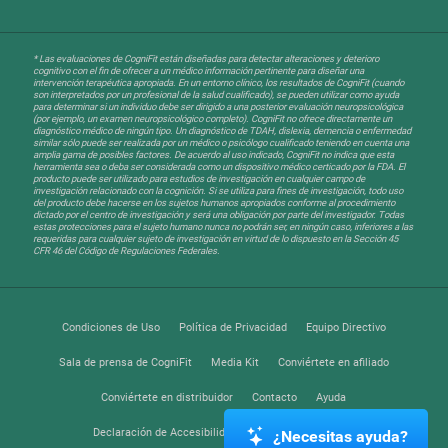
* Las evaluaciones de CogniFit están diseñadas para detectar alteraciones y deterioro
cognitivo con el fin de ofrecer a un médico información pertinente para diseñar una
intervención terapéutica apropiada. En un entorno clínico, los resultados de CogniFit (cuando
son interpretados por un profesional de la salud cualificado), se pueden utilizar como ayuda
para determinar si un individuo debe ser dirigido a una posterior evaluación neuropsicológica
(por ejemplo, un examen neuropsicológico completo). CogniFit no ofrece directamente un
diagnóstico médico de ningún tipo. Un diagnóstico de TDAH, dislexia, demencia o enfermedad
similar sólo puede ser realizada por un médico o psicólogo cualificado teniendo en cuenta una
amplia gama de posibles factores. De acuerdo al uso indicado, CogniFit no indica que esta
herramienta sea o deba ser considerada como un dispositivo médico certicado por la FDA. El
producto puede ser utilizado para estudios de investigación en cualquier campo de
investigación relacionado con la cognición. Si se utiliza para fines de investigación, todo uso
del producto debe hacerse en los sujetos humanos apropiados conforme al procedimiento
dictado por el centro de investigación y será una obligación por parte del investigador. Todas
estas protecciones para el sujeto humano nunca no podrán ser, en ningún caso, inferiores a las
requeridas para cualquier sujeto de investigación en virtud de lo dispuesto en la Sección 45
CFR 46 del Código de Regulaciones Federales.
Condiciones de Uso
Política de Privacidad
Equipo Directivo
Sala de prensa de CogniFit
Media Kit
Conviértete en afiliado
Conviértete en distribuidor
Contacto
Ayuda
Declaración de Accesibilidad
Centro de Confianza
¿Necesitas ayuda?