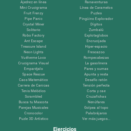
Ajedrez en línea
Ranaventuras
Mini Crucigrama
Línea de Caramelos
Fruit Frenzy
Puzles
Pipe Panic
Pingüino Explorador
Crystal Miner
Dígitos
Solitario
Zumbalú
Robo Factory
Explotaglobos
Ant Escape
Encrucijada
Treasure Island
Hiper-espacio
Neon Lights
Frescazoo
Vuélveme Loco
Rompecabezas
Crucigrama Visual
La gasolinera
Emparéjalo
Pares y sumas
Space Rescue
Apunta y resta
Caos Matemático
Desafío ratón
Carrera de Canicas
Tensión perfecta
Tenis Melódico
Corta y cae
Scrambled
Cruzafichas
Busca tu Mascota
Nenúfares
Parejas Musicales
Golpea al topo
Cronocolor
Palabrájaros
Puzle 3D Artístico
Ver más juegos...
Ejercicios