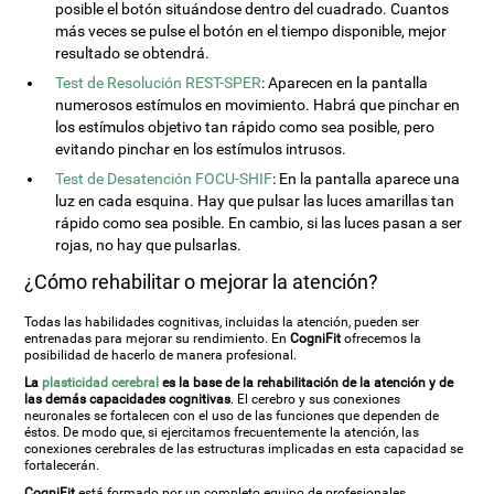
posible el botón situándose dentro del cuadrado. Cuantos
más veces se pulse el botón en el tiempo disponible, mejor
resultado se obtendrá.
Test de Resolución REST-SPER
: Aparecen en la pantalla
numerosos estímulos en movimiento. Habrá que pinchar en
los estímulos objetivo tan rápido como sea posible, pero
evitando pinchar en los estímulos intrusos.
Test de Desatención FOCU-SHIF
: En la pantalla aparece una
luz en cada esquina. Hay que pulsar las luces amarillas tan
rápido como sea posible. En cambio, si las luces pasan a ser
rojas, no hay que pulsarlas.
¿Cómo rehabilitar o mejorar la atención?
Todas las habilidades cognitivas, incluidas la atención, pueden ser
entrenadas para mejorar su rendimiento. En
CogniFit
ofrecemos la
posibilidad de hacerlo de manera profesional.
La
plasticidad cerebral
es la base de la rehabilitación de la atención y de
las demás capacidades cognitivas
. El cerebro y sus conexiones
neuronales se fortalecen con el uso de las funciones que dependen de
éstos. De modo que, si ejercitamos frecuentemente la atención, las
conexiones cerebrales de las estructuras implicadas en esta capacidad se
fortalecerán.
CogniFit
está formado por un completo equipo de profesionales