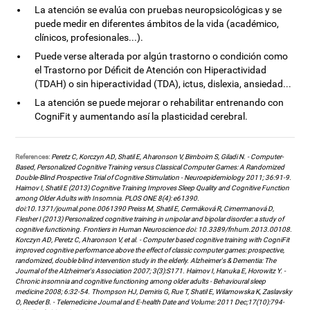
La atención se evalúa con pruebas neuropsicológicas y se
puede medir en diferentes ámbitos de la vida (académico,
clínicos, profesionales...).
Puede verse alterada por algún trastorno o condición como
el Trastorno por Déficit de Atención con Hiperactividad
(TDAH) o sin hiperactividad (TDA), ictus, dislexia, ansiedad...
La atención se puede mejorar o rehabilitar entrenando con
CogniFit y aumentando así la plasticidad cerebral.
References:
Peretz C, Korczyn AD, Shatil E, Aharonson V, Birnboim S, Giladi N. - Computer-
Based, Personalized Cognitive Training versus Classical Computer Games: A Randomized
Double-Blind Prospective Trial of Cognitive Stimulation - Neuroepidemiology 2011; 36:91-9.
Haimov I, Shatil E (2013) Cognitive Training Improves Sleep Quality and Cognitive Function
among Older Adults with Insomnia. PLOS ONE 8(4): e61390.
doi:10.1371/journal.pone.0061390 Preiss M, Shatil E, Cermáková R, Cimermanová D,
Flesher I (2013) Personalized cognitive training in unipolar and bipolar disorder: a study of
cognitive functioning. Frontiers in Human Neuroscience doi: 10.3389/fnhum.2013.00108.
Korczyn AD, Peretz C, Aharonson V, et al. - Computer based cognitive training with CogniFit
improved cognitive performance above the effect of classic computer games: prospective,
randomized, double blind intervention study in the elderly. Alzheimer's & Dementia: The
Journal of the Alzheimer's Association 2007; 3(3):S171. Haimov I, Hanuka E, Horowitz Y. -
Chronic insomnia and cognitive functioning among older adults - Behavioural sleep
medicine 2008; 6:32-54. Thompson HJ, Demiris G, Rue T, Shatil E, Wilamowska K, Zaslavsky
O, Reeder B. - Telemedicine Journal and E-health Date and Volume: 2011 Dec;17(10):794-