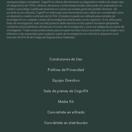
neuropsicológico completo). CogniFit no ofrece directamente un diagnóstico médico de ningún tipo.
Un diagnóstico de TDAH, dislexia, demencia o enfermedad similar sólo puede ser realizada por un
médico o psicólogo cualificado teniendo en cuenta una amplia gama de posibles factores. De
acuerdo al uso indicado, CogniFit no indica que esta herramienta sea o deba ser considerada como
un dispositivo médico certicado por la FDA. El producto puede ser utilizado para estudios de
investigación en cualquier campo de investigación relacionado con la cognición. Si se utiliza para
fines de investigación, todo uso del producto debe hacerse en los sujetos humanos apropiados
conforme al procedimiento dictado por el centro de investigación y será una obligación por parte del
investigador. Todas estas protecciones para el sujeto humano nunca no podrán ser, en ningún caso,
inferiores a las requeridas para cualquier sujeto de investigación en virtud de lo dispuesto en la
Sección 45 CFR 46 del Código de Regulaciones Federales.
Condiciones de Uso
Política de Privacidad
Equipo Directivo
Sala de prensa de CogniFit
Media Kit
Conviértete en afiliado
Conviértete en distribuidor