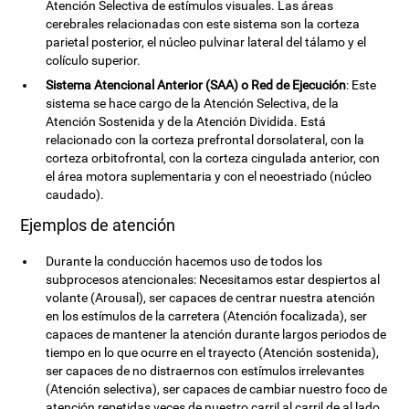
Atención Selectiva de estímulos visuales. Las áreas
cerebrales relacionadas con este sistema son la corteza
parietal posterior, el núcleo pulvinar lateral del tálamo y el
colículo superior.
Sistema Atencional Anterior (SAA) o Red de Ejecución
: Este
sistema se hace cargo de la Atención Selectiva, de la
Atención Sostenida y de la Atención Dividida. Está
relacionado con la corteza prefrontal dorsolateral, con la
corteza orbitofrontal, con la corteza cingulada anterior, con
el área motora suplementaria y con el neoestriado (núcleo
caudado).
Ejemplos de atención
Durante la conducción hacemos uso de todos los
subprocesos atencionales: Necesitamos estar despiertos al
volante (Arousal), ser capaces de centrar nuestra atención
en los estímulos de la carretera (Atención focalizada), ser
capaces de mantener la atención durante largos periodos de
tiempo en lo que ocurre en el trayecto (Atención sostenida),
ser capaces de no distraernos con estímulos irrelevantes
(Atención selectiva), ser capaces de cambiar nuestro foco de
atención repetidas veces de nuestro carril al carril de al lado