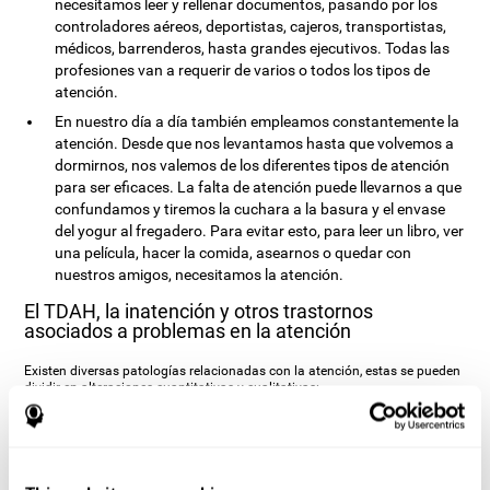
necesitamos leer y rellenar documentos, pasando por los
controladores aéreos, deportistas, cajeros, transportistas,
médicos, barrenderos, hasta grandes ejecutivos. Todas las
profesiones van a requerir de varios o todos los tipos de
atención.
En nuestro día a día también empleamos constantemente la
atención. Desde que nos levantamos hasta que volvemos a
dormirnos, nos valemos de los diferentes tipos de atención
para ser eficaces. La falta de atención puede llevarnos a que
confundamos y tiremos la cuchara a la basura y el envase
del yogur al fregadero. Para evitar esto, para leer un libro, ver
una película, hacer la comida, asearnos o quedar con
nuestros amigos, necesitamos la atención.
El TDAH, la inatención y otros trastornos
asociados a problemas en la atención
Existen diversas patologías relacionadas con la atención, estas se pueden
dividir en alteraciones cuantitativas y cualitativas:
El trastorno más conocido de la atención es, probablemente, el
Trastorno
por Déficit de Atención con Hiperactividad (TDAH)
o sin hiperactividad
(TDA). Este trastorno conlleva una dificultad para dirigir y controlar la
atención, así como la conducta en general. Se ha descubierto que el
cerebro de las personas con TDAH muestra una serie de diferencias