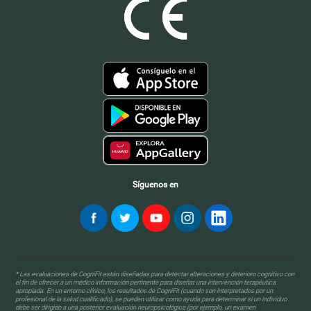
Síguenos en
* Las evaluaciones de CogniFit están diseñadas para detectar alteraciones y deterioro cognitivo con
el fin de ofrecer a un médico información pertinente para diseñar una intervención terapéutica
apropiada. En un entorno clínico, los resultados de CogniFit (cuando son interpretados por un
profesional de la salud cualificado), se pueden utilizar como ayuda para determinar si un individuo
debe ser dirigido a una posterior evaluación neuropsicológica (por ejemplo, un examen