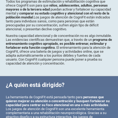
Todos los programas de estimulación y rehabilitación cognitiva que
ofrece CogniFit son para que
niños, adolescentes, adultos, personas
mayores o de la tercera edad
puedan activar y fortalecer su capacidad
mental y
comparar su estado cognitivo y atencional con el resto de la
población mundial
.Los juegos de atención de CogniFit están indicados
tanto para individuos sanos, como para personas que están
preocupadas por su concentración, sufren algún tipo de déficit
atencional, o presentan declive cognitivo.
Nuestra capacidad atencional y de concentración no es algo inmutable.
Las evidencias científicas demuestran que, a través de un
programa de
entrenamiento cognitivo apropiado, es posible entrenar, estimular y
fortalecer esta función cognitiva
. El entrenamiento para la atención de
CogniFit, ofrece una batería de juegos y actividades online, que se
adapta automáticamente a los puntos débiles y fuertes de cada
usuario. Con CogniFit cualquier persona puede poner a prueba su
capacidad de atención y concentración.
¿A quién está dirigido?
La herramienta de CogniFit está pensada tanto para
personas que
quieren mejorar su atención o concentración y busquen fortalecer su
capacidad para centrar su foco atencional en una o más actividades
.
Los juegos de atención de CogniFit son una excelente herramienta
complementaria a una rehabilitación neuropsicológica. Gracias a su
atractivo diseño y a su estructura interactiva, los juegos de