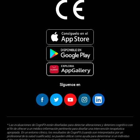
Síguenos en
* Las evaluaciones de CogniFit están diseñadas para detectar alteraciones y deterioro cognitivo con
el fin de ofrecer a un médico información pertinente para diseñar una intervención terapéutica
apropiada. En un entorno clínico, los resultados de CogniFit (cuando son interpretados por un
profesional de la salud cualificado), se pueden utilizar como ayuda para determinar si un individuo
debe ser dirigido a una posterior evaluación neuropsicológica (por ejemplo, un examen