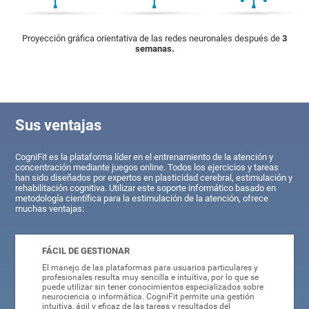
Proyección gráfica orientativa de las redes neuronales después de
3
semanas.
Sus ventajas
CogniFit es la plataforma líder en el entrenamiento de la atención y
concentración mediante juegos online. Todos los ejercicios y tareas
han sido diseñados por expertos en plasticidad cerebral, estimulación y
rehabilitación cognitiva. Utilizar este soporte informático basado en
metodología científica para la estimulación de la atención, ofrece
muchas ventajas:
FÁCIL DE GESTIONAR
El manejo de las plataformas para usuarios particulares y
profesionales resulta muy sencilla e intuitiva, por lo que se
puede utilizar sin tener conocimientos especializados sobre
neurociencia o informática. CogniFit permite una gestión
intuitiva, ágil y eficaz de las tareas y resultados del