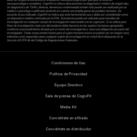
neuropsicológico completo). CogniFit no ofrece directamente un diagnóstico médico de ningún tipo.
Un diagnóstico de TDAH, dislexia, demencia o enfermedad similar sólo puede ser realizada por un
médico o psicólogo cualificado teniendo en cuenta una amplia gama de posibles factores. De
acuerdo al uso indicado, CogniFit no indica que esta herramienta sea o deba ser considerada como
un dispositivo médico certicado por la FDA. El producto puede ser utilizado para estudios de
investigación en cualquier campo de investigación relacionado con la cognición. Si se utiliza para
fines de investigación, todo uso del producto debe hacerse en los sujetos humanos apropiados
conforme al procedimiento dictado por el centro de investigación y será una obligación por parte del
investigador. Todas estas protecciones para el sujeto humano nunca no podrán ser, en ningún caso,
inferiores a las requeridas para cualquier sujeto de investigación en virtud de lo dispuesto en la
Sección 45 CFR 46 del Código de Regulaciones Federales.
Condiciones de Uso
Política de Privacidad
Equipo Directivo
Sala de prensa de CogniFit
Media Kit
Conviértete en afiliado
Conviértete en distribuidor