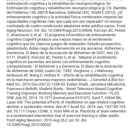
estimulación cognitiva y la rehabilitación neuropsicológica. En
Estimulación cognitiva y rehabilitación neuropsicológica (p.13). Rambla
del Poblenou 156, 08018 Barcelona: Editorial UOC. Shatil E (2013). ¿El
entrenamiento cognitivo y la actividad física combinados mejoran las
capacidades cognitivas más que cada uno por separado? Un ensayo
controlado de cuatro condiciones aleatorias entre adultos sanos. Front.
Aging Neurosci. 5:8. doi: 10.3389/fnagi.2013.00008. Korczyn dC, Peretz
C, Aharonson V, et al. - El programa informático de entrenamiento
cognitivo CogniFit produce una mejora mayor en el rendimiento
cognitivo que los clásicos juegos de ordenador: Estudio prospectivo,
aleatorizado, doble ciego de intervención en los ancianos. Alzheimer y
Demencia: El diario de la Asociación de Alzheimer de 2007, tres (3):
S171. Shatil E, Korczyn dC, Peretz C, et al. - Mejorar el rendimiento
cognitivo en pacientes ancianos con entrenamiento cognitivo
computarizado - El Alzheimer y a Demencia: El diario de la Asociación
de Alzheimer de 2008, cuatro (4): T492. Verghese J, J Mahoney,
Ambrosio AF, Wang C, Holtzer R. - Efecto de la rehabilitación cognitiva
en la marcha en personas mayores sedentarias - J Gerontol A Biol Sci
Med Sci. 2010 Dec;65(12):1338-43. Evelyn Shatil, Jaroslava Mikulecká,
Francesco Bellotti, Vladimír Burěs - Novel Television-Based Cognitive
Training Improves Working Memory and Executive Function - PLOS
ONE July 03, 2014. 10.1371/journal.pone.0101472. Gard T, Hölzel BK,
Lazar SW. The potential effects of meditation on age-related cognitive
decline: a systematic review. Ann N Y Acad Sci. 2014 Jan; 1307:89-103.
doi: 10.1111/nyas.12348. 2. Voss MW et al. Plasticity of brain networks
in a randomized intervention trial of exercise training in older adults.
Front Aging Neurosci. 2010 Aug 26;2. pii: 32. doi:
10.3389/fnagi.2010.00032.