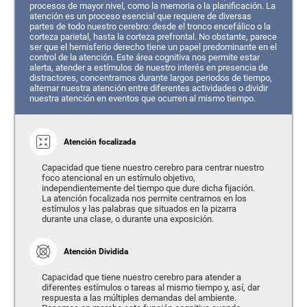
procesos de mayor nivel, como la memoria o la planificación. La
atención es un proceso esencial que requiere de diversas
partes de todo nuestro cerebro: desde el tronco encefálico o la
corteza parietal, hasta la corteza prefrontal. No obstante, parece
ser que el hemisferio derecho tiene un papel predominante en el
control de la atención. Este área cognitiva nos permite estar
alerta, atender a estímulos de nuestro interés en presencia de
distractores, concentrarnos durante largos periodos de tiempo,
alternar nuestra atención entre diferentes actividades o dividir
nuestra atención en eventos que ocurren al mismo tiempo.
Atención focalizada
Capacidad que tiene nuestro cerebro para centrar nuestro
foco atencional en un estímulo objetivo,
independientemente del tiempo que dure dicha fijación.
La atención focalizada nos permite centrarnos en los
estímulos y las palabras que situados en la pizarra
durante una clase, o durante una exposición.
Atención Dividida
Capacidad que tiene nuestro cerebro para atender a
diferentes estímulos o tareas al mismo tiempo y, así, dar
respuesta a las múltiples demandas del ambiente.