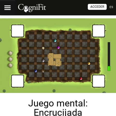
ACCEDER
ES
Juego mental:
Encrucijada