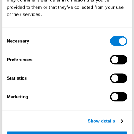
empleamos la planificación para establecer recorridos más
provided to them or that they’ve collected from your use
optimizados en coche, por ejemplo.
of their services.
Inhibición:
Cuando vemos que van a chocar dos bolas,
debemos colocar una piedra entre ellas. No obstante, las
bolas cambian su dirección al azar, por lo que pueden evitar
Consent
la colisión sin nuestra ayuda. En este caso, deberíamos
Necessary
Selection
cortar o inhibir la conducta de poner la piedra, ya que ha
dejado de ser necesaria. Nuestra capacidad de inhibición
puede ser estimulada con este juego mental. Una mayor
Preferences
capacidad inhibitoria puede ayudarnos a frenar a tiempo si
se nos cruza un peatón u otro vehículo.
Memoria visual a corto plazo:
Podemos recordar la posición
Statistics
de una bola mientras atendemos a las demás. Esto facilitará
el encontrarla de nuevo, cuando nos hayamos asegurado de
que las otras bolas no corren peligro. Usamos nuestra
Marketing
memoria visual a corto plazo para retener esta información.
También la usamos en el colegio para recordar lo que había
en la pizarra antes de borrarla. Entrenando esta habilidad
cognitiva, podremos ser más eficientes en este tipo de
Show details
situaciones.