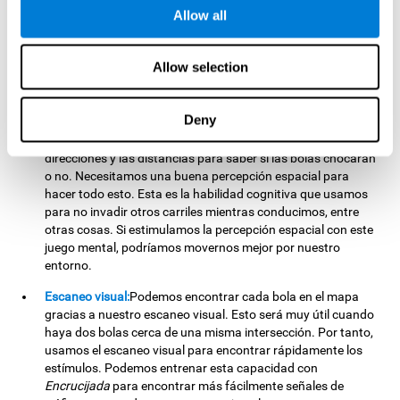
Atención focalizada:
Usamos nuestra atención focalizada
Allow all
para detectar las bolas y las intersecciones donde podemos
poner las piedras. Todos los días usamos esta habilidad
cognitiva, como cuando atendemos al profesor o estamos
Allow selection
centrados en una lectura. Podríamos ser más eficientes en
estas situaciones al estimular nuestra atención focalizada
con
Encrucijada
.
Deny
Percepción espacial:
Tenemos que calcular los espacios,
direcciones y las distancias para saber si las bolas chocarán
o no. Necesitamos una buena percepción espacial para
hacer todo esto. Esta es la habilidad cognitiva que usamos
para no invadir otros carriles mientras conducimos, entre
otras cosas. Si estimulamos la percepción espacial con este
juego mental, podríamos movernos mejor por nuestro
entorno.
Escaneo visual:
Podemos encontrar cada bola en el mapa
gracias a nuestro escaneo visual. Esto será muy útil cuando
haya dos bolas cerca de una misma intersección. Por tanto,
usamos el escaneo visual para encontrar rápidamente los
estímulos. Podemos entrenar esta capacidad con
Encrucijada
para encontrar más fácilmente señales de