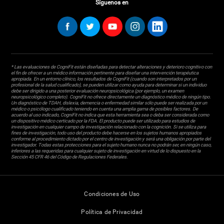
Síguenos en
* Las evaluaciones de CogniFit están diseñadas para detectar alteraciones y deterioro cognitivo con
el fin de ofrecer a un médico información pertinente para diseñar una intervención terapéutica
apropiada. En un entorno clínico, los resultados de CogniFit (cuando son interpretados por un
profesional de la salud cualificado), se pueden utilizar como ayuda para determinar si un individuo
debe ser dirigido a una posterior evaluación neuropsicológica (por ejemplo, un examen
neuropsicológico completo). CogniFit no ofrece directamente un diagnóstico médico de ningún tipo.
Un diagnóstico de TDAH, dislexia, demencia o enfermedad similar sólo puede ser realizada por un
médico o psicólogo cualificado teniendo en cuenta una amplia gama de posibles factores. De
acuerdo al uso indicado, CogniFit no indica que esta herramienta sea o deba ser considerada como
un dispositivo médico certicado por la FDA. El producto puede ser utilizado para estudios de
investigación en cualquier campo de investigación relacionado con la cognición. Si se utiliza para
fines de investigación, todo uso del producto debe hacerse en los sujetos humanos apropiados
conforme al procedimiento dictado por el centro de investigación y será una obligación por parte del
investigador. Todas estas protecciones para el sujeto humano nunca no podrán ser, en ningún caso,
inferiores a las requeridas para cualquier sujeto de investigación en virtud de lo dispuesto en la
Sección 45 CFR 46 del Código de Regulaciones Federales.
Condiciones de Uso
Política de Privacidad