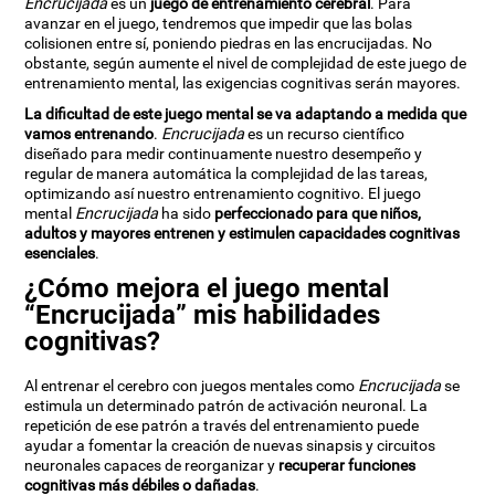
Encrucijada
es un
juego de entrenamiento cerebral
. Para
avanzar en el juego, tendremos que impedir que las bolas
colisionen entre sí, poniendo piedras en las encrucijadas. No
obstante, según aumente el nivel de complejidad de este juego de
entrenamiento mental, las exigencias cognitivas serán mayores.
La dificultad de este juego mental se va adaptando a medida que
vamos entrenando
.
Encrucijada
es un recurso científico
diseñado para medir continuamente nuestro desempeño y
regular de manera automática la complejidad de las tareas,
optimizando así nuestro entrenamiento cognitivo. El juego
mental
Encrucijada
ha sido
perfeccionado para que niños,
adultos y mayores entrenen y estimulen capacidades cognitivas
esenciales
.
¿Cómo mejora el juego mental
“Encrucijada” mis habilidades
cognitivas?
Al entrenar el cerebro con juegos mentales como
Encrucijada
se
estimula un determinado patrón de activación neuronal. La
repetición de ese patrón a través del entrenamiento puede
ayudar a fomentar la creación de nuevas sinapsis y circuitos
neuronales capaces de reorganizar y
recuperar funciones
cognitivas más débiles o dañadas
.