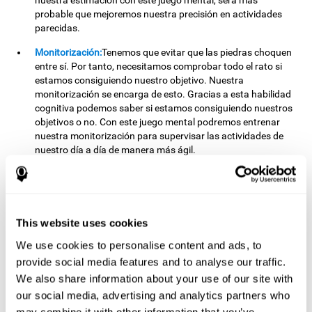
nuestra estimación con este juego mental, será más
probable que mejoremos nuestra precisión en actividades
parecidas.
Monitorización:
Tenemos que evitar que las piedras choquen
entre sí. Por tanto, necesitamos comprobar todo el rato si
estamos consiguiendo nuestro objetivo. Nuestra
monitorización se encarga de esto. Gracias a esta habilidad
cognitiva podemos saber si estamos consiguiendo nuestros
objetivos o no. Con este juego mental podremos entrenar
nuestra monitorización para supervisar las actividades de
nuestro día a día de manera más ágil.
Otras capacidades cognitivas
relevantes son:
This website uses cookies
We use cookies to personalise content and ads, to
Planificación:
Debemos pensar cuándo es necesario usar una
piedra para evitar choques y cuándo no. Esto es importante
provide social media features and to analyse our traffic.
porque podemos usar pocas piedras a la vez. Si nos
We also share information about your use of our site with
esforzamos en planificar nuestras jugadas, es posible
our social media, advertising and analytics partners who
mejorar esta capacidad cognitiva. Además de en este juego,
may combine it with other information that you’ve