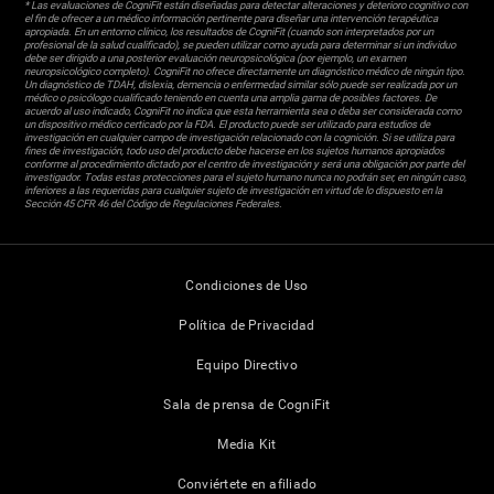
* Las evaluaciones de CogniFit están diseñadas para detectar alteraciones y deterioro cognitivo con
el fin de ofrecer a un médico información pertinente para diseñar una intervención terapéutica
apropiada. En un entorno clínico, los resultados de CogniFit (cuando son interpretados por un
profesional de la salud cualificado), se pueden utilizar como ayuda para determinar si un individuo
debe ser dirigido a una posterior evaluación neuropsicológica (por ejemplo, un examen
neuropsicológico completo). CogniFit no ofrece directamente un diagnóstico médico de ningún tipo.
Un diagnóstico de TDAH, dislexia, demencia o enfermedad similar sólo puede ser realizada por un
médico o psicólogo cualificado teniendo en cuenta una amplia gama de posibles factores. De
acuerdo al uso indicado, CogniFit no indica que esta herramienta sea o deba ser considerada como
un dispositivo médico certicado por la FDA. El producto puede ser utilizado para estudios de
investigación en cualquier campo de investigación relacionado con la cognición. Si se utiliza para
fines de investigación, todo uso del producto debe hacerse en los sujetos humanos apropiados
conforme al procedimiento dictado por el centro de investigación y será una obligación por parte del
investigador. Todas estas protecciones para el sujeto humano nunca no podrán ser, en ningún caso,
inferiores a las requeridas para cualquier sujeto de investigación en virtud de lo dispuesto en la
Sección 45 CFR 46 del Código de Regulaciones Federales.
Condiciones de Uso
Política de Privacidad
Equipo Directivo
Sala de prensa de CogniFit
Media Kit
Conviértete en afiliado