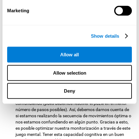
pasos automáticos que debemos seguir para realizar una
actividad.
Marketing
Memoria contextual:
Recordar la composición original de la
imagen es útil para resolver el rompecabezas. Recordar la
forma en la que se nos presenta la información es útil en
Show details
nuestro día a día, por ejemplo, para recordar si la fuente de
nuestra información es fiable o no.
Allow all
Otras capacidades cognitivas
relevantes son:
Allow selection
Monitorización:
En el juego de entrenamiento cerebral
Deny
Rompecabezas
es muy importante asegurarse de que
estamos siguiendo los pasos correctos, que no nos estamos
confundiendo (pues debemos resolver el puzle en el menor
número de pasos posibles). Así, debemos darnos cuenta de
si estamos realizando la secuencia de movimientos óptima o
nos estamos confundiendo en algún punto. Gracias a esto,
es posible optimizar nuestra monitorización a través de este
juego mental. Tener esta capacidad cognitiva en un buen