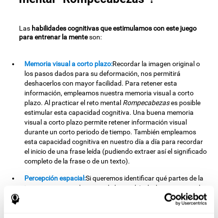
Las
habilidades cognitivas que estimulamos con este juego
para entrenar la mente
son:
Memoria visual a corto plazo:
Recordar la imagen original o
los pasos dados para su deformación, nos permitirá
deshacerlos con mayor facilidad. Para retener esta
información, empleamos nuestra memoria visual a corto
plazo. Al practicar el reto mental
Rompecabezas
es posible
estimular esta capacidad cognitiva. Una buena memoria
visual a corto plazo permite retener información visual
durante un corto periodo de tiempo. También empleamos
esta capacidad cognitiva en nuestro día a día para recordar
el inicio de una frase leída (pudiendo extraer así el significado
completo de la frase o de un texto).
Percepción espacial:
Si queremos identificar qué partes de la
imagen van en cada punto de la cuadrícula, haremos uso de
nuestra percepción espacial. Por tanto, repetir
adecuadamente este proceso nos ayudará a fortalecer esta
capacidad cognitiva. Mejorar nuestra percepción espacial