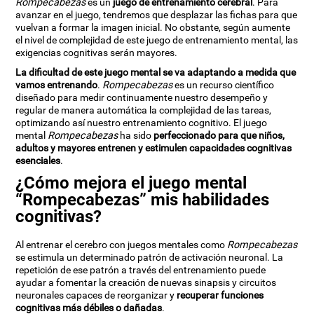
Rompecabezas
es un
juego de entrenamiento cerebral
. Para
avanzar en el juego, tendremos que desplazar las fichas para que
vuelvan a formar la imagen inicial. No obstante, según aumente
el nivel de complejidad de este juego de entrenamiento mental, las
exigencias cognitivas serán mayores.
La dificultad de este juego mental se va adaptando a medida que
vamos entrenando
.
Rompecabezas
es un recurso científico
diseñado para medir continuamente nuestro desempeño y
regular de manera automática la complejidad de las tareas,
optimizando así nuestro entrenamiento cognitivo. El juego
mental
Rompecabezas
ha sido
perfeccionado para que niños,
adultos y mayores entrenen y estimulen capacidades cognitivas
esenciales
.
¿Cómo mejora el juego mental
“Rompecabezas” mis habilidades
cognitivas?
Al entrenar el cerebro con juegos mentales como
Rompecabezas
se estimula un determinado patrón de activación neuronal. La
repetición de ese patrón a través del entrenamiento puede
ayudar a fomentar la creación de nuevas sinapsis y circuitos
neuronales capaces de reorganizar y
recuperar funciones
cognitivas más débiles o dañadas
.