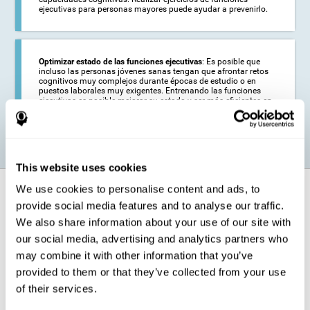
ejecutivas para personas mayores puede ayudar a prevenirlo.
Optimizar estado de las funciones ejecutivas
: Es posible que
incluso las personas jóvenes sanas tengan que afrontar retos
cognitivos muy complejos durante épocas de estudio o en
puestos laborales muy exigentes. Entrenando las funciones
ejecutivas es posible mejorar su estado y ser más eficientes en
estas actividades.
This website uses cookies
We use cookies to personalise content and ads, to
¿Cómo fortalece la función cognitiva?
provide social media features and to analyse our traffic.
We also share information about your use of our site with
El entrenamiento para las funciones ejecutivas de
CogniFit pondrá a
prueba nuestras capacidades cognitivas
a través de sencillas
our social media, advertising and analytics partners who
actividades online. Para completar exitosamente estas tareas,
may combine it with other information that you’ve
tendremos que realizar un
esfuerzo creciente relacionado con
nuestras funciones ejecutivas
.
provided to them or that they’ve collected from your use
Las áreas de nuestro cerebro implicadas en las funciones ejecutivas
of their services.
van a ser estimuladas como consecuencia del programa de
entrenamiento para el razonamiento. Esta estimulación
permite