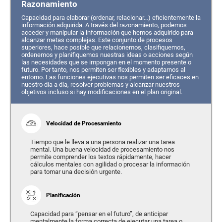
Razonamiento
Capacidad para elaborar (ordenar, relacionar…) eficientemente la
información adquirida. A través del razonamiento, podemos
acceder y manipular la información que hemos adquirido para
alcanzar metas complejas. Este conjunto de procesos
superiores, hace posible que relacionemos, clasifiquemos,
ordenemos y planifiquemos nuestras ideas o acciones según
las necesidades que se impongan en el momento presente o
futuro. Por tanto, nos permiten ser flexibles y adaptarnos al
entorno. Las funciones ejecutivas nos permiten ser eficaces en
nuestro día a día, resolver problemas y alcanzar nuestros
objetivos incluso si hay modificaciones en el plan original.
Velocidad de Procesamiento
Tiempo que le lleva a una persona realizar una tarea
mental. Una buena velocidad de procesamiento nos
permite comprender los textos rápidamente, hacer
cálculos mentales con agilidad o procesar la información
para tomar una decisión urgente.
Planificación
Capacidad para “pensar en el futuro”, de anticipar
mentalmente la forma correcta de ejecutar una tarea o