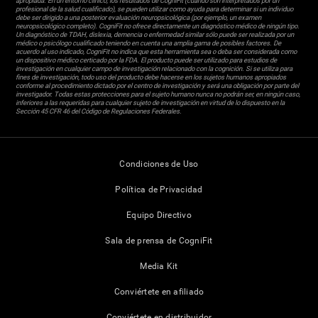
apropiada. En un entorno clínico, los resultados de CogniFit (cuando son interpretados por un
profesional de la salud cualificado), se pueden utilizar como ayuda para determinar si un individuo
debe ser dirigido a una posterior evaluación neuropsicológica (por ejemplo, un examen
neuropsicológico completo). CogniFit no ofrece directamente un diagnóstico médico de ningún tipo.
Un diagnóstico de TDAH, dislexia, demencia o enfermedad similar sólo puede ser realizada por un
médico o psicólogo cualificado teniendo en cuenta una amplia gama de posibles factores. De
acuerdo al uso indicado, CogniFit no indica que esta herramienta sea o deba ser considerada como
un dispositivo médico certicado por la FDA. El producto puede ser utilizado para estudios de
investigación en cualquier campo de investigación relacionado con la cognición. Si se utiliza para
fines de investigación, todo uso del producto debe hacerse en los sujetos humanos apropiados
conforme al procedimiento dictado por el centro de investigación y será una obligación por parte del
investigador. Todas estas protecciones para el sujeto humano nunca no podrán ser, en ningún caso,
inferiores a las requeridas para cualquier sujeto de investigación en virtud de lo dispuesto en la
Sección 45 CFR 46 del Código de Regulaciones Federales.
Condiciones de Uso
Política de Privacidad
Equipo Directivo
Sala de prensa de CogniFit
Media Kit
Conviértete en afiliado
Conviértete en distribuidor