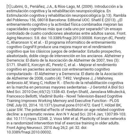
[1] Lubrini, G., Periáñez, J.A., & Ríos-Lago, M. (2009). Introducción a la
estimulación cognitiva y la rehabilitación neuropsicológica. En
Estimulación cognitiva y rehabilitación neuropsicológica (p.13). Rambla
del Poblenou 156, 08018 Barcelona: Editorial UOC. Shatil E (2013). ¿El
entrenamiento cognitivo y la actividad física combinados mejoran las
capacidades cognitivas más que cada uno por separado? Un ensayo
controlado de cuatro condiciones aleatorias entre adultos sanos. Front.
Aging Neurosci. 5:8. doi: 10.3389/fnagi.2013.00008. Korczyn dC, Peretz
C, Aharonson V, et al. - El programa informático de entrenamiento
cognitivo CogniFit produce una mejora mayor en el rendimiento
cognitivo que los clásicos juegos de ordenador: Estudio prospectivo,
aleatorizado, doble ciego de intervención en los ancianos. Alzheimer y
Demencia: El diario de la Asociación de Alzheimer de 2007, tres (3):
S171. Shatil E, Korczyn dC, Peretz C, et al. - Mejorar el rendimiento
cognitivo en pacientes ancianos con entrenamiento cognitivo
computarizado - El Alzheimer y a Demencia: El diario de la Asociación
de Alzheimer de 2008, cuatro (4): T492. Verghese J, J Mahoney,
Ambrosio AF, Wang C, Holtzer R. - Efecto de la rehabilitación cognitiva
en la marcha en personas mayores sedentarias - J Gerontol A Biol Sci
Med Sci. 2010 Dec;65(12):1338-43. Evelyn Shatil, Jaroslava Mikulecká,
Francesco Bellotti, Vladimír Burěs - Novel Television-Based Cognitive
Training Improves Working Memory and Executive Function - PLOS
ONE July 03, 2014. 10.1371/journal.pone.0101472. Gard T, Hölzel BK,
Lazar SW. The potential effects of meditation on age-related cognitive
decline: a systematic review. Ann N Y Acad Sci. 2014 Jan; 1307:89-103.
doi: 10.1111/nyas.12348. 2. Voss MW et al. Plasticity of brain networks
in a randomized intervention trial of exercise training in older adults.
Front Aging Neurosci. 2010 Aug 26;2. pii: 32. doi:
10.3389/fnagi.2010.00032.