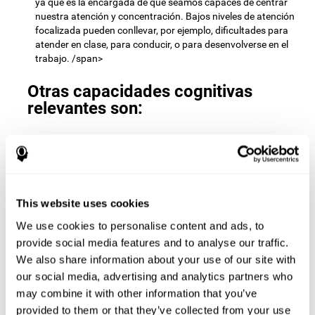
ya que es la encargada de que seamos capaces de centrar
nuestra atención y concentración. Bajos niveles de atención
focalizada pueden conllevar, por ejemplo, dificultades para
atender en clase, para conducir, o para desenvolverse en el
trabajo. /span>
Otras capacidades cognitivas
relevantes son:
Velocidad de procesamiento:
Para avanzar de nivel en el
juego mental
Pares y sumas
debemos encontrar todas las
parejas antes de que el tiempo se agote. Al realizar este
ejercicio activamos y estimulamos nuestra velocidad de
This website uses cookies
procesamiento cognitivo. Mejorar esta habilidad cognitiva es
We use cookies to personalise content and ads, to
muy importante para ser eficientes en prácticamente todos
los ámbitos de nuestra vida. La velocidad de procesamiento
provide social media features and to analyse our traffic.
cognitivo nos permite resolver rápidamente tareas mentales,
We also share information about your use of our site with
minimizando el tiempo que transcurre desde que recibimos
our social media, advertising and analytics partners who
una información hasta que reaccionamos a ella. Por
may combine it with other information that you’ve
ejemplo, cuando tenemos que realizar mentalmente cálculos
provided to them or that they’ve collected from your use
matemáticos sencillos, o realizar tareas de razonamiento