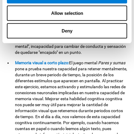
cambiantes. Al realizar este ejercicio estamos activando y
ayudando a fortalecer las redes de conexiones neuronales
Allow selection
implicadas en nuestra flexibilidad cognitiva. Una buena
flexibilidad cognitiva se relaciona con una mayor inteligencia,
capacidad de razonamiento fluido, y una mayor destreza
Deny
para resolver problemas nuevos de forma eficiente y flexible.
Una falta de flexibilidad cognitiva puede generar "rigidez
mental", incapacidad para cambiar de conducta y sensación
de quedarse "encajado" en un punto.
Memoria visual a corto plazo:
El juego mental
Pares y sumas
pone a prueba nuestra capacidad para retener mentalmente,
durante un breve periodo de tiempo, la posición de los
diferentes estímulos que aparecen en pantalla. Al practicar
este ejercicio, estamos activando y estimulando las redes de
conexiones neuronales implicadas en nuestra capacidad de
memoria visual. Mejorar esta habilidad cognitiva cognitiva
nos puede ser muy útil para mejorar la cantidad de
información visual que retenemos durante periodos cortos
de tiempo. En el día a día, nos valemos de esta capacidad
cognitiva continuamente. Por ejemplo, cuando hacemos
cuentas en papel o cuando leemos algún texto, pues