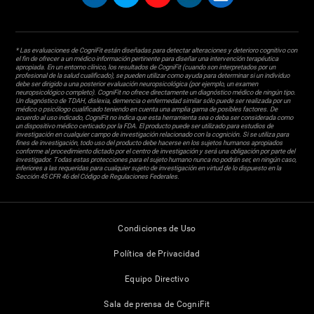
* Las evaluaciones de CogniFit están diseñadas para detectar alteraciones y deterioro cognitivo con
el fin de ofrecer a un médico información pertinente para diseñar una intervención terapéutica
apropiada. En un entorno clínico, los resultados de CogniFit (cuando son interpretados por un
profesional de la salud cualificado), se pueden utilizar como ayuda para determinar si un individuo
debe ser dirigido a una posterior evaluación neuropsicológica (por ejemplo, un examen
neuropsicológico completo). CogniFit no ofrece directamente un diagnóstico médico de ningún tipo.
Un diagnóstico de TDAH, dislexia, demencia o enfermedad similar sólo puede ser realizada por un
médico o psicólogo cualificado teniendo en cuenta una amplia gama de posibles factores. De
acuerdo al uso indicado, CogniFit no indica que esta herramienta sea o deba ser considerada como
un dispositivo médico certicado por la FDA. El producto puede ser utilizado para estudios de
investigación en cualquier campo de investigación relacionado con la cognición. Si se utiliza para
fines de investigación, todo uso del producto debe hacerse en los sujetos humanos apropiados
conforme al procedimiento dictado por el centro de investigación y será una obligación por parte del
investigador. Todas estas protecciones para el sujeto humano nunca no podrán ser, en ningún caso,
inferiores a las requeridas para cualquier sujeto de investigación en virtud de lo dispuesto en la
Sección 45 CFR 46 del Código de Regulaciones Federales.
Condiciones de Uso
Política de Privacidad
Equipo Directivo
Sala de prensa de CogniFit