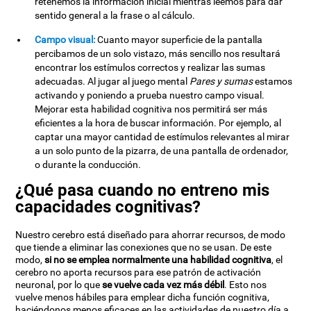
retenemos la información inicial mientras leemos para dar
sentido general a la frase o al cálculo.
Campo visual:
Cuanto mayor superficie de la pantalla
percibamos de un solo vistazo, más sencillo nos resultará
encontrar los estímulos correctos y realizar las sumas
adecuadas. Al jugar al juego mental
Pares y sumas
estamos
activando y poniendo a prueba nuestro campo visual.
Mejorar esta habilidad cognitiva nos permitirá ser más
eficientes a la hora de buscar información. Por ejemplo, al
captar una mayor cantidad de estímulos relevantes al mirar
a un solo punto de la pizarra, de una pantalla de ordenador,
o durante la conducción.
¿Qué pasa cuando no entreno mis
capacidades cognitivas?
Nuestro cerebro está diseñado para ahorrar recursos, de modo
que tiende a eliminar las conexiones que no se usan. De este
modo,
si no se emplea normalmente una habilidad cognitiva
, el
cerebro no aporta recursos para ese patrón de activación
neuronal, por lo que
se vuelve cada vez más débil
. Esto nos
vuelve menos hábiles para emplear dicha función cognitiva,
haciéndonos menos eficaces en las actividades de nuestro día a