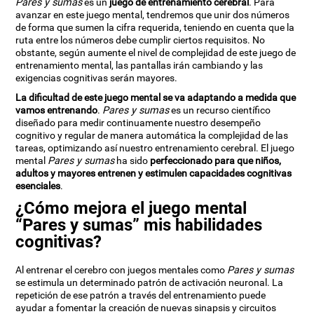
Pares y sumas
es un
juego de entrenamiento cerebral
. Para
avanzar en este juego mental, tendremos que unir dos números
de forma que sumen la cifra requerida, teniendo en cuenta que la
ruta entre los números debe cumplir ciertos requisitos. No
obstante, según aumente el nivel de complejidad de este juego de
entrenamiento mental, las pantallas irán cambiando y las
exigencias cognitivas serán mayores.
La dificultad de este juego mental se va adaptando a medida que
vamos entrenando
.
Pares y sumas
es un recurso científico
diseñado para medir continuamente nuestro desempeño
cognitivo y regular de manera automática la complejidad de las
tareas, optimizando así nuestro entrenamiento cerebral. El juego
mental
Pares y sumas
ha sido
perfeccionado para que niños,
adultos y mayores entrenen y estimulen capacidades cognitivas
esenciales
.
¿Cómo mejora el juego mental
“Pares y sumas” mis habilidades
cognitivas?
Al entrenar el cerebro con juegos mentales como
Pares y sumas
se estimula un determinado patrón de activación neuronal. La
repetición de ese patrón a través del entrenamiento puede
ayudar a fomentar la creación de nuevas sinapsis y circuitos