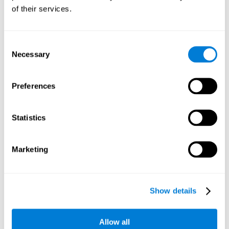
bajo presión. Aunque esta habilidad no tiene que ver con la
of their services.
inteligencia, una velocidad de procesamiento lenta dificulta
el aprendizaje, la atención y laconcentración.
Consent
Planificación:
Este juego mental te permite hacer "combos", y
Necessary
ganar puntos más rápidamente. Pero para lograrlo, tendrás
Selection
que planificar cuál será la mejor pareja de cada número. Al
practicar este ejercicio mental estamos activando y
Preferences
estimulando las redes de conexiones neuronales implicadas
en nuestra capacidad de planificación. Mejorar esta
habilidad cognitiva nos ayudará a ser mas eficientes a la
hora de anticipar mentalmente la forma correcta de ejecutar
Statistics
una tarea o alcanzar una meta específica. Una baja
capacidad de planificación puede derivar en bajos índices de
productividad, olvidos, distracciones, dificultades para
Marketing
tomar las decisiones correctas, para pensar, o hacer más de
una cosa a la vez.
Flexibilidad cognitiva:
Para avanzar de nivel en el juego
Show details
mental
Pares y sumas
debemos estar atentos a la cifra que
debemos obtener a través de nuestras sumas. Sin embargo,
este número irá cambiando a medida que el juego avanza y
Allow all
adaptar nuestra conducta y estrategia a estas situaciones