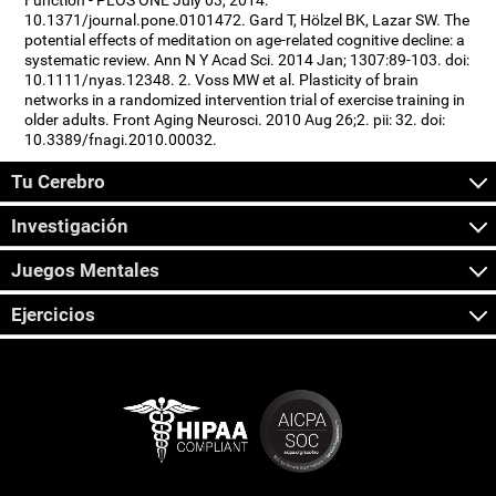
Function - PLOS ONE July 03, 2014.
10.1371/journal.pone.0101472. Gard T, Hölzel BK, Lazar SW. The
potential effects of meditation on age-related cognitive decline: a
systematic review. Ann N Y Acad Sci. 2014 Jan; 1307:89-103. doi:
10.1111/nyas.12348. 2. Voss MW et al. Plasticity of brain
networks in a randomized intervention trial of exercise training in
older adults. Front Aging Neurosci. 2010 Aug 26;2. pii: 32. doi:
10.3389/fnagi.2010.00032.
Tu Cerebro
Investigación
Juegos Mentales
Ejercicios