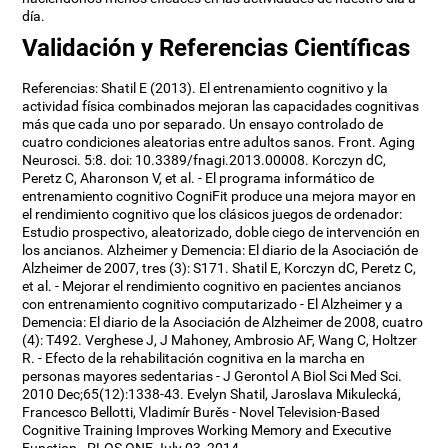
día.
Validación y Referencias Científicas
Referencias: Shatil E (2013). El entrenamiento cognitivo y la
actividad física combinados mejoran las capacidades cognitivas
más que cada uno por separado. Un ensayo controlado de
cuatro condiciones aleatorias entre adultos sanos. Front. Aging
Neurosci. 5:8. doi: 10.3389/fnagi.2013.00008. Korczyn dC,
Peretz C, Aharonson V, et al. - El programa informático de
entrenamiento cognitivo CogniFit produce una mejora mayor en
el rendimiento cognitivo que los clásicos juegos de ordenador:
Estudio prospectivo, aleatorizado, doble ciego de intervención en
los ancianos. Alzheimer y Demencia: El diario de la Asociación de
Alzheimer de 2007, tres (3): S171. Shatil E, Korczyn dC, Peretz C,
et al. - Mejorar el rendimiento cognitivo en pacientes ancianos
con entrenamiento cognitivo computarizado - El Alzheimer y a
Demencia: El diario de la Asociación de Alzheimer de 2008, cuatro
(4): T492. Verghese J, J Mahoney, Ambrosio AF, Wang C, Holtzer
R. - Efecto de la rehabilitación cognitiva en la marcha en
personas mayores sedentarias - J Gerontol A Biol Sci Med Sci.
2010 Dec;65(12):1338-43. Evelyn Shatil, Jaroslava Mikulecká,
Francesco Bellotti, Vladimír Burěs - Novel Television-Based
Cognitive Training Improves Working Memory and Executive