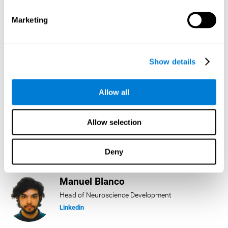
Linkedin
Marketing
Lukas Häring
Head of AI
Show details
Linkedin
Allow all
Daniel Rabasco
Allow selection
Product Manager
Linkedin
Deny
Manuel Blanco
Head of Neuroscience Development
Linkedin