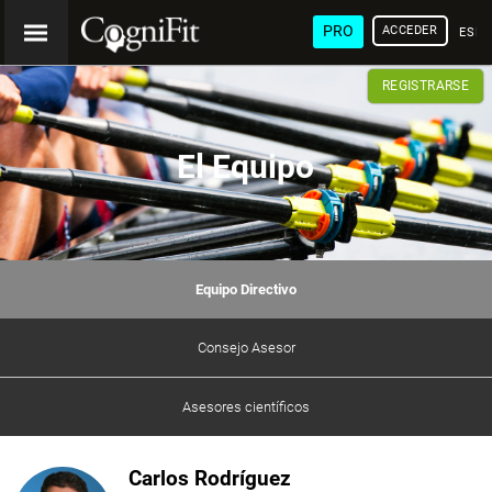
PRO
ACCEDER
ESP
REGISTRARSE
El Equipo
Equipo Directivo
Consejo Asesor
Asesores científicos
Carlos Rodríguez