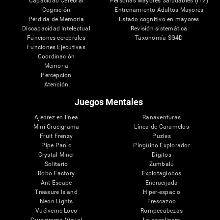
Capacidad Cerebral
Personas Mayores Saludables (iTV)
Cognición
Entrenamiento Adultos Mayores
Pérdida de Memoria
Estado cognitivo en mayores
Discapacidad Intelectual
Revisión sistemática
Funciones cerebrales
Taxonomía SG4D
Funciones Ejecutivas
Coordinación
Memoria
Percepción
Atención
Juegos Mentales
Ajedrez en línea
Ranaventuras
Mini Crucigrama
Línea de Caramelos
Fruit Frenzy
Puzles
Pipe Panic
Pingüino Explorador
Crystal Miner
Dígitos
Solitario
Zumbalú
Robo Factory
Explotaglobos
Ant Escape
Encrucijada
Treasure Island
Hiper-espacio
Neon Lights
Frescazoo
Vuélveme Loco
Rompecabezas