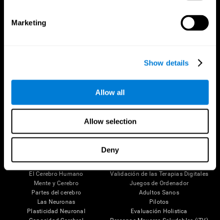
Marketing
Show details
Allow all
Síguenos en
Allow selection
Deny
Tu Cerebro
Investigación
El Cerebro Humano
Validación de las Terapias Digitales
Mente y Cerebro
Juegos de Ordenador
Partes del cerebro
Adultos Sanos
Las Neuronas
Pilotos
Plasticidad Neuronal
Evaluación Holistica