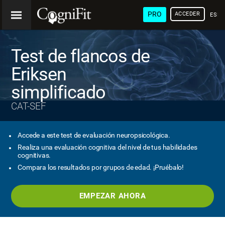
PRO
ACCEDER
ESP
Test de flancos de
Eriksen
simplificado
CAT-SEF
Accede a este test de evaluación neuropsicológica.
Realiza una evaluación cognitiva del nivel de tus habilidades
cognitivas.
Compara los resultados por grupos de edad. ¡Pruébalo!
EMPEZAR AHORA