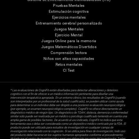
Pruebas Mentales
Estimulación cognitiva
Ejercicios mentales
Entrenamiento cerebral personalizado
Juegos Mentales
Ejercicio Mental
Juegos Online para la memoria
Juegos Matemáticos Divertidos
Comprensión lectora
Niños con altas capacidades
Retos mentales
CI Test
* Las evaluaciones de CogniFit están diseñadas para detectar alteraciones y deterioro
cognitivo con el fin de ofrecer a un médico información pertinente para diseñar una
intervención terapéutica apropiada. En un entorno clínico, los resultados de CogniFit (cuando
son interpretados por un profesional de la salud cualificado), se pueden utilizar como ayuda
para determinar si un individuo debe ser dirigido a una posterior evaluación neuropsicológica
(por ejemplo, un examen neuropsicológico completo). CogniFit no ofrece directamente un
diagnóstico médico de ningún tipo. Un diagnóstico de TDAH, dislexia, demencia o enfermedad
similar sólo puede ser realizada por un médico o psicólogo cualificado teniendo en cuenta una
amplia gama de posibles factores. De acuerdo al uso indicado, CogniFit no indica que esta
herramienta sea o deba ser considerada como un dispositivo médico certicado por la FDA. El
producto puede ser utilizado para estudios de investigación en cualquier campo de
investigación relacionado con la cognición. Si se utiliza para fines de investigación, todo uso
del producto debe hacerse en los sujetos humanos apropiados conforme al procedimiento
dictado por el centro de investigación y será una obligación por parte del investigador. Todas