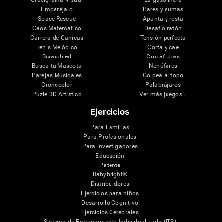
Crucigrama Visual
La gasolinera
Emparéjalo
Pares y sumas
Space Rescue
Apunta y resta
Caos Matemático
Desafío ratón
Carrera de Canicas
Tensión perfecta
Tenis Melódico
Corta y cae
Scrambled
Cruzafichas
Busca tu Mascota
Nenúfares
Parejas Musicales
Golpea al topo
Cronocolor
Palabrájaros
Puzle 3D Artístico
Ver más juegos...
Ejercicios
Para Familias
Para Profesionales
Para investigadores
Educación
Patente
Babybright®
Distribuidores
Ejercicios para niños
Desarrollo Cognitivo
Ejercicios Cerebrales
Sistema de Entrenamiento Individualizado (ITS)