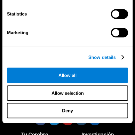
Statistics
Marketing
CogniFit App
Show details
Allow all
Allow selection
Síguenos en
Deny
Tu Cerebro
Investigación