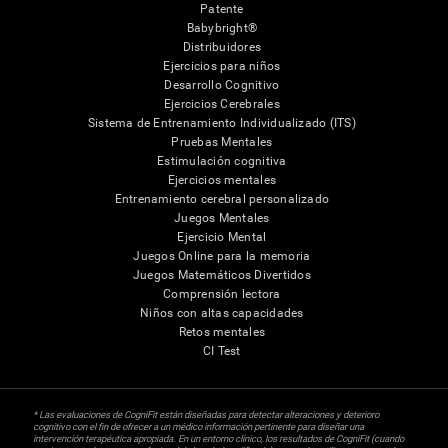
Patente
Babybright®
Distribuidores
Ejercicios para niños
Desarrollo Cognitivo
Ejercicios Cerebrales
Sistema de Entrenamiento Individualizado (ITS)
Pruebas Mentales
Estimulación cognitiva
Ejercicios mentales
Entrenamiento cerebral personalizado
Juegos Mentales
Ejercicio Mental
Juegos Online para la memoria
Juegos Matemáticos Divertidos
Comprensión lectora
Niños con altas capacidades
Retos mentales
CI Test
* Las evaluaciones de CogniFit están diseñadas para detectar alteraciones y deterioro
cognitivo con el fin de ofrecer a un médico información pertinente para diseñar una
intervención terapéutica apropiada. En un entorno clínico, los resultados de CogniFit (cuando