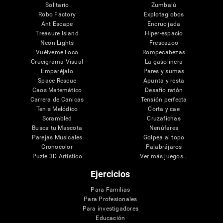
Solitario
Zumbalú
Robo Factory
Explotaglobos
Ant Escape
Encrucijada
Treasure Island
Hiper-espacio
Neon Lights
Frescazoo
Vuélveme Loco
Rompecabezas
Crucigrama Visual
La gasolinera
Emparéjalo
Pares y sumas
Space Rescue
Apunta y resta
Caos Matemático
Desafío ratón
Carrera de Canicas
Tensión perfecta
Tenis Melódico
Corta y cae
Scrambled
Cruzafichas
Busca tu Mascota
Nenúfares
Parejas Musicales
Golpea al topo
Cronocolor
Palabrájaros
Puzle 3D Artístico
Ver más juegos...
Ejercicios
Para Familias
Para Profesionales
Para investigadores
Educación