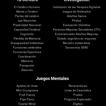
El Cerebro Humano
Validación de las Terapias Digitales
Mente y Cerebro
Juegos de Ordenador
Partes del cerebro
Adultos Sanos
Las Neuronas
Pilotos
Plasticidad Neuronal
Evaluación Holistica
Capacidad Cerebral
Personas Mayores Saludables (iTV)
Cognición
Entrenamiento Adultos Mayores
Pérdida de Memoria
Estado cognitivo en mayores
Discapacidad Intelectual
Revisión sistemática
Funciones cerebrales
Taxonomía SG4D
Funciones Ejecutivas
Coordinación
Memoria
Percepción
Atención
Juegos Mentales
Ajedrez en línea
Ranaventuras
Mini Crucigrama
Línea de Caramelos
Fruit Frenzy
Puzles
Pipe Panic
Pingüino Explorador
Crystal Miner
Dígitos