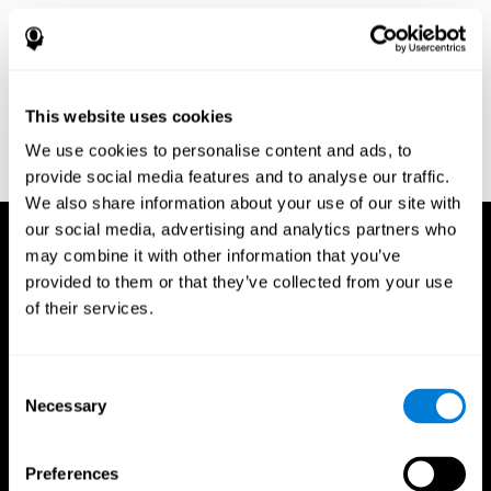
Greenberg, L. M., Kindschi, C. L., & Corman, C. L. (1996). TOVA
test of variables of attention: clinical guide. St. Paul, MN: TOVA
Research Foundation.
Stroop, J. R (1935). Studies of interference in serial verbal
This website uses cookies
reactions. Journal of experimental psychology, 18(6), 643.
We use cookies to personalise content and ads, to
Whiteside A., A synopsis of the Vienna Test System: A computer
aided psychological diagnosis. JOPED, 2002, 5 (1), 41–50.
provide social media features and to analyse our traffic.
We also share information about your use of our site with
our social media, advertising and analytics partners who
may combine it with other information that you’ve
provided to them or that they’ve collected from your use
of their services.
Consent
Necessary
Selection
Preferences