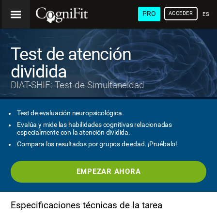
PRO
ACCEDER
ESP
Test de atención
dividida
DIAT-SHIF: Test de Simultaneidad
Test de evaluación neuropsicológica.
Evalúa y mide las habilidades cognitivas relacionadas
especialmente con la atención dividida.
Compara los resultados por grupos de edad. ¡Pruébalo!
EMPEZAR AHORA
Especificaciones técnicas de la tarea