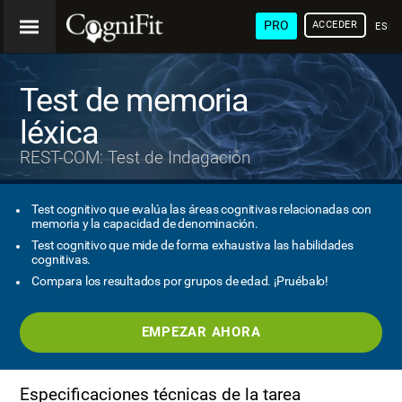
PRO
ACCEDER
ESP
Test de memoria
léxica
REST-COM: Test de Indagación
Test cognitivo que evalúa las áreas cognitivas relacionadas con
memoria y la capacidad de denominación.
Test cognitivo que mide de forma exhaustiva las habilidades
cognitivas.
Compara los resultados por grupos de edad. ¡Pruébalo!
EMPEZAR AHORA
Especificaciones técnicas de la tarea