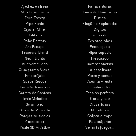
Ajedrez en línea
Ranaventuras
Mini Crucigrama
Línea de Caramelos
Fruit Frenzy
Puzles
Pipe Panic
Pingüino Explorador
Crystal Miner
Dígitos
Solitario
Zumbalú
Robo Factory
Explotaglobos
Ant Escape
Encrucijada
Treasure Island
Hiper-espacio
Neon Lights
Frescazoo
Vuélveme Loco
Rompecabezas
Crucigrama Visual
La gasolinera
Emparéjalo
Pares y sumas
Space Rescue
Apunta y resta
Caos Matemático
Desafío ratón
Carrera de Canicas
Tensión perfecta
Tenis Melódico
Corta y cae
Scrambled
Cruzafichas
Busca tu Mascota
Nenúfares
Parejas Musicales
Golpea al topo
Cronocolor
Palabrájaros
Puzle 3D Artístico
Ver más juegos...