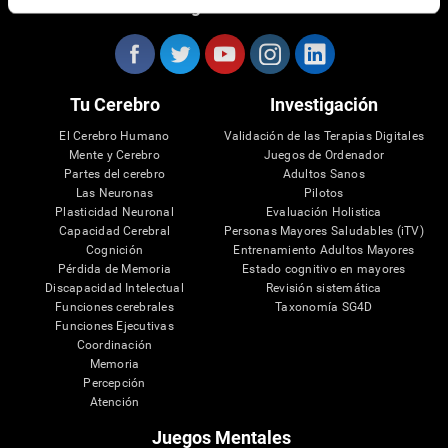
Síguenos en
Tu Cerebro
Investigación
El Cerebro Humano
Validación de las Terapias Digitales
Mente y Cerebro
Juegos de Ordenador
Partes del cerebro
Adultos Sanos
Las Neuronas
Pilotos
Plasticidad Neuronal
Evaluación Holistica
Capacidad Cerebral
Personas Mayores Saludables (iTV)
Cognición
Entrenamiento Adultos Mayores
Pérdida de Memoria
Estado cognitivo en mayores
Discapacidad Intelectual
Revisión sistemática
Funciones cerebrales
Taxonomía SG4D
Funciones Ejecutivas
Coordinación
Memoria
Percepción
Atención
Juegos Mentales