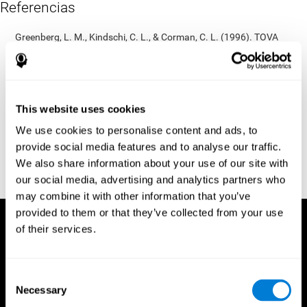
Referencias
Greenberg, L. M., Kindschi, C. L., & Corman, C. L. (1996). TOVA
test of variables of attention: clinical guide. St. Paul, MN: TOVA
Research Foundation.
Kaplan, E., Goodglass, H., Weintraub, S. (1983). Boston Naming
Test. Philadelphia: Lea & Febiger.
This website uses cookies
Schmidt, M. (1994). Rey auditory verbal learning test: a
We use cookies to personalise content and ads, to
handbook. Los Angeles: Western Psychological Services.
provide social media features and to analyse our traffic.
Wechsler, D. (1997). WAIS-III: Wechsler Adult Intelligence Scale -
We also share information about your use of our site with
Third edition administration and scoring manual. San Antonio,
our social media, advertising and analytics partners who
TX: Psychological Corporation.
may combine it with other information that you’ve
provided to them or that they’ve collected from your use
of their services.
Consent
Necessary
Selection