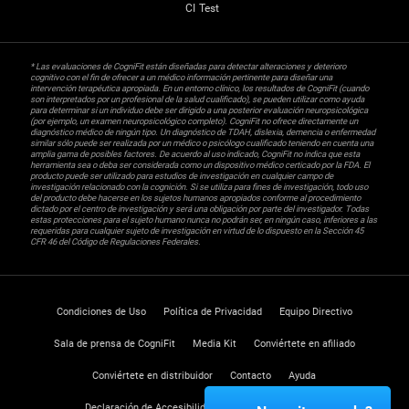
CI Test
* Las evaluaciones de CogniFit están diseñadas para detectar alteraciones y deterioro
cognitivo con el fin de ofrecer a un médico información pertinente para diseñar una
intervención terapéutica apropiada. En un entorno clínico, los resultados de CogniFit (cuando
son interpretados por un profesional de la salud cualificado), se pueden utilizar como ayuda
para determinar si un individuo debe ser dirigido a una posterior evaluación neuropsicológica
(por ejemplo, un examen neuropsicológico completo). CogniFit no ofrece directamente un
diagnóstico médico de ningún tipo. Un diagnóstico de TDAH, dislexia, demencia o enfermedad
similar sólo puede ser realizada por un médico o psicólogo cualificado teniendo en cuenta una
amplia gama de posibles factores. De acuerdo al uso indicado, CogniFit no indica que esta
herramienta sea o deba ser considerada como un dispositivo médico certicado por la FDA. El
producto puede ser utilizado para estudios de investigación en cualquier campo de
investigación relacionado con la cognición. Si se utiliza para fines de investigación, todo uso
del producto debe hacerse en los sujetos humanos apropiados conforme al procedimiento
dictado por el centro de investigación y será una obligación por parte del investigador. Todas
estas protecciones para el sujeto humano nunca no podrán ser, en ningún caso, inferiores a las
requeridas para cualquier sujeto de investigación en virtud de lo dispuesto en la Sección 45
CFR 46 del Código de Regulaciones Federales.
Condiciones de Uso
Política de Privacidad
Equipo Directivo
Sala de prensa de CogniFit
Media Kit
Conviértete en afiliado
Conviértete en distribuidor
Contacto
Ayuda
Declaración de Accesibilidad
Centro de Confianza