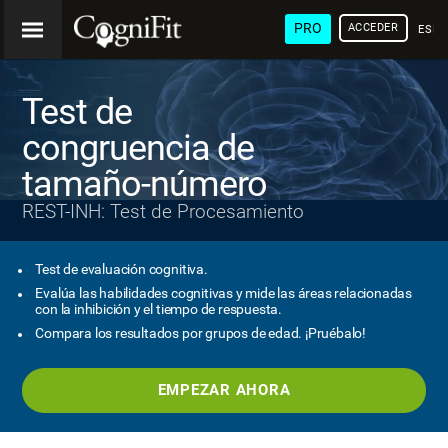
PRO
ACCEDER
ESP
Test de
congruencia de
tamaño-número
REST-INH: Test de Procesamiento
Test de evaluación cognitiva.
Evalúa las habilidades cognitivas y mide las áreas relacionadas
con la inhibición y el tiempo de respuesta.
Compara los resultados por grupos de edad. ¡Pruébalo!
EMPEZAR AHORA