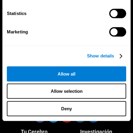
Statistics
Marketing
CogniFit App
Show details
Allow all
Allow selection
Síguenos en
Deny
Tu Cerebro
Investigación