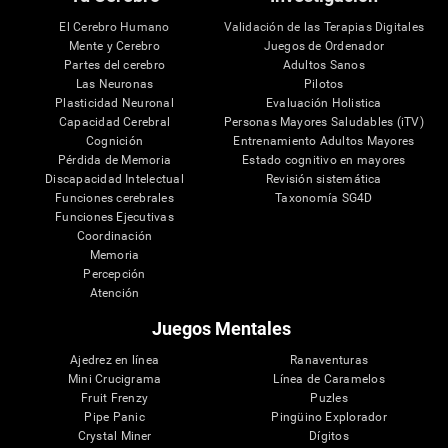
El Cerebro Humano
Validación de las Terapias Digitales
Mente y Cerebro
Juegos de Ordenador
Partes del cerebro
Adultos Sanos
Las Neuronas
Pilotos
Plasticidad Neuronal
Evaluación Holistica
Capacidad Cerebral
Personas Mayores Saludables (iTV)
Cognición
Entrenamiento Adultos Mayores
Pérdida de Memoria
Estado cognitivo en mayores
Discapacidad Intelectual
Revisión sistemática
Funciones cerebrales
Taxonomía SG4D
Funciones Ejecutivas
Coordinación
Memoria
Percepción
Atención
Juegos Mentales
Ajedrez en línea
Ranaventuras
Mini Crucigrama
Línea de Caramelos
Fruit Frenzy
Puzles
Pipe Panic
Pingüino Explorador
Crystal Miner
Dígitos