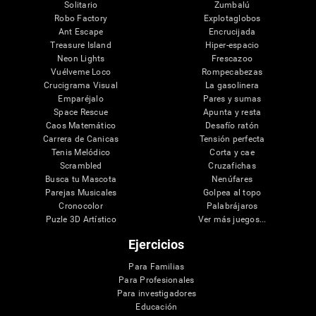
Solitario
Zumbalú
Robo Factory
Explotaglobos
Ant Escape
Encrucijada
Treasure Island
Hiper-espacio
Neon Lights
Frescazoo
Vuélveme Loco
Rompecabezas
Crucigrama Visual
La gasolinera
Emparéjalo
Pares y sumas
Space Rescue
Apunta y resta
Caos Matemático
Desafío ratón
Carrera de Canicas
Tensión perfecta
Tenis Melódico
Corta y cae
Scrambled
Cruzafichas
Busca tu Mascota
Nenúfares
Parejas Musicales
Golpea al topo
Cronocolor
Palabrájaros
Puzle 3D Artístico
Ver más juegos...
Ejercicios
Para Familias
Para Profesionales
Para investigadores
Educación