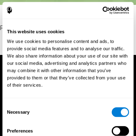
Referencias
This website uses cookies
Stroop, J. R (1935). Studies of interference in serial verbal
We use cookies to personalise content and ads, to
reactions. Journal of experimental psychology, 18(6), 643
provide social media features and to analyse our traffic.
We also share information about your use of our site with
our social media, advertising and analytics partners who
may combine it with other information that you’ve
provided to them or that they’ve collected from your use
of their services.
Consent
Necessary
Selection
Preferences