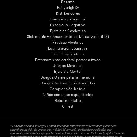
Patente
Babybright®
Distribuidores
Ejercicios para niños
Desarrollo Cognitivo
Ejercicios Cerebrales
Sistema de Entrenamiento Individualizado (ITS)
Pruebas Mentales
Estimulación cognitiva
Ejercicios mentales
Entrenamiento cerebral personalizado
Juegos Mentales
Ejercicio Mental
Juegos Online para la memoria
Juegos Matemáticos Divertidos
Comprensión lectora
Niños con altas capacidades
Retos mentales
CI Test
* Las evaluaciones de CogniFit están diseñadas para detectar alteraciones y deterioro
cognitivo con el fin de ofrecer a un médico información pertinente para diseñar una
intervención terapéutica apropiada. En un entorno clínico, los resultados de CogniFit (cuando
son interpretados por un profesional de la salud cualificado), se pueden utilizar como ayuda