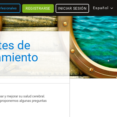
Español
REGISTRARSE
INICIAR SESIÓN
ofesionales
tes de
amiento
ar y mejorar su salud cerebral.
uí proponemos algunas preguntas