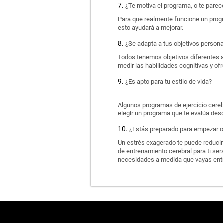
¿Te motiva el programa, o te pare
Para que realmente funcione un progr
esto ayudará a mejorar.
¿Se adapta a tus objetivos person
Todos tenemos objetivos diferentes a
medir las habilidades cognitivas y o
¿Es apto para tu estilo de vida?
Algunos programas de ejercicio cerebr
elegir un programa que te evalúa desd
¿Estás preparado para empezar o 
Un estrés exagerado te puede reducir-
de entrenamiento cerebral para ti será
necesidades a medida que vayas ent