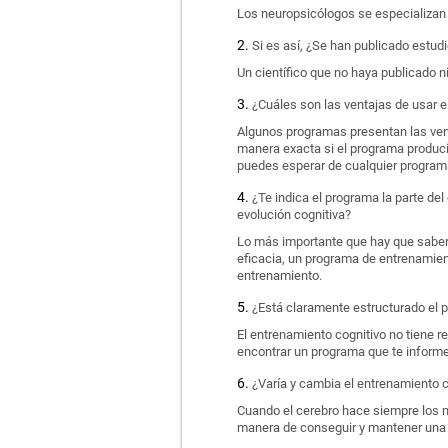
Los neuropsicólogos se especializan e
Si es así, ¿Se han publicado estud
Un científico que no haya publicado n
¿Cuáles son las ventajas de usar e
Algunos programas presentan las ven
manera exacta si el programa produci
puedes esperar de cualquier program
¿Te indica el programa la parte del
evolución cognitiva?
Lo más importante que hay que saber d
eficacia, un programa de entrenamient
entrenamiento.
¿Está claramente estructurado el 
El entrenamiento cognitivo no tiene r
encontrar un programa que te informe
¿Varía y cambia el entrenamiento 
Cuando el cerebro hace siempre los m
manera de conseguir y mantener una s