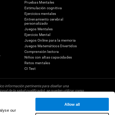
Pruebas Mentales
Estimulación cognitiva
Ejercicios mentales
Entrenamiento cerebral
a
personalizado
Juegos Mentales
Ejercicio Mental
Juegos Online para la memoria
Juegos Matemáticos Divertidos
Comprensión lectora
.
Niños con altas capacidades
Retos mentales
CI Test
dico información pertinente para diseñar una
onal de la salud cualificado), se pueden utilizar como
 neuropsicológico completo). CogniFit no ofrece
ede ser realizada por un médico o psicólogo
Allow all
ta herramienta sea o deba ser considerada como un
investigación relacionado con la cognición. Si se
alyse our
imiento dictado por el centro de investigación y será