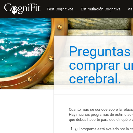
Test Cognitivos
Estimulación Cognitiva
Val
Preguntas
comprar u
cerebral.
Cuanto más se conoce sobre la relación
Hay muchos programas de estimulación
que debes hacerte para decidir qué pr
¿El programa está avalado por la 