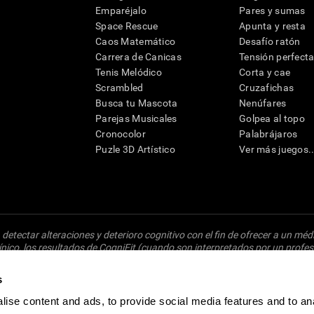
Emparéjalo
Pares y sumas
Space Rescue
Apunta y resta
Caos Matemático
Desafío ratón
Carrera de Canicas
Tensión perfect
Tenis Melódico
Corta y cae
Scrambled
Cruzafichas
Busca tu Mascota
Nenúfares
Parejas Musicales
Golpea al topo
Cronocolor
Palabrájaros
Puzle 3D Artístico
Ver más juegos..
detectar alteraciones y deterioro cognitivo con el fin de ofrecer a un mé
nico, los resultados de CogniFit (cuando son interpretados por un profesi
ido a una posterior evaluación neuropsicológica (por ejemplo, un examen
Un diagnóstico de TDAH, dislexia, demencia o enfermedad similar sólo pu
s
osibles factores. De acuerdo al uso indicado, CogniFit no indica que es
puede ser utilizado para estudios de investigación en cualquier campo de 
ise content and ads, to provide social media features and to an
oducto debe hacerse en los sujetos humanos apropiados conforme al proced