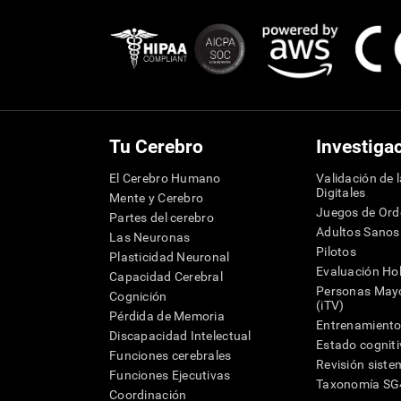
Tu Cerebro
Investiga
El Cerebro Humano
Validación de 
Digitales
Mente y Cerebro
Juegos de Or
Partes del cerebro
Adultos Sanos
Las Neuronas
Pilotos
Plasticidad Neuronal
Evaluación Hol
Capacidad Cerebral
Personas Mayo
Cognición
(iTV)
Pérdida de Memoria
Entrenamiento
Discapacidad Intelectual
Estado cognit
Funciones cerebrales
Revisión siste
Funciones Ejecutivas
Taxonomía S
Coordinación