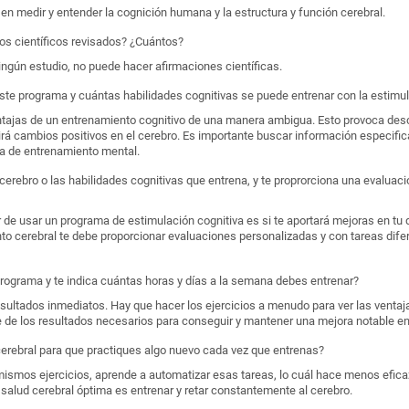
n medir y entender la cognición humana y la estructura y función cerebral.
ios científicos revisados? ¿Cuántos?
ingún estudio, no puede hacer afirmaciones científicas.
ste programa y cuántas habilidades cognitivas se puede entrenar con la estimul
tajas de un entrenamiento cognitivo de una manera ambigua. Esto provoca des
rá cambios positivos en el cerebro. Es importante buscar información especific
a de entrenamiento mental.
 cerebro o las habilidades cognitivas que entrena, y te proprorciona una evaluac
e usar un programa de estimulación cognitiva es si te aportará mejoras en tu d
o cerebral te debe proporcionar evaluaciones personalizadas y con tareas difer
programa y te indica cuántas horas y días a la semana debes entrenar?
esultados inmediatos. Hay que hacer los ejercicios a menudo para ver las ventaj
 de los resultados necesarios para conseguir y mantener una mejora notable en 
cerebral para que practiques algo nuevo cada vez que entrenas?
ismos ejercicios, aprende a automatizar esas tareas, lo cuál hace menos efica
alud cerebral óptima es entrenar y retar constantemente al cerebro.