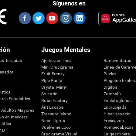
Síguenos en
ción
Juegos Mentales
las Terapias
Ajedrez en línea
Ranaventuras
Mini Crucigrama
Línea de Carame
denador
Fruit Frenzy
Puzles
Pipe Panic
Pingüino Explor
Crystal Miner
Dígitos
istica
Solitario
Zumbalú
res Saludables
Robo Factory
Explotaglobos
Ant Escape
Encrucijada
 Adultos Mayores
Treasure Island
Hiper-espacio
ivo en mayores
Neon Lights
Frescazoo
mática
Vuélveme Loco
Rompecabezas
G4D
Crucigrama Visual
La gasolinera