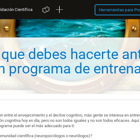
idación Científica
Herramientas para Pr
 que debes hacerte an
n programa de entren
 entre el envejecimiento y el declive cognitivo, más gente se interesa en entren
 cognitiva hoy en día, pero no son todos iguales y no son todos eficaces. Aq
ograma puede ser el más adecuado para ti:
comunidad científica (neuropsicólogos o neurólogos)?