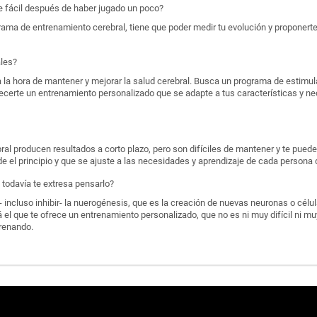
ce fácil después de haber jugado un poco?
ama de entrenamiento cerebral, tiene que poder medir tu evolución y proponerte
ales?
 la hora de mantener y mejorar la salud cerebral. Busca un programa de estimul
frecerte un entrenamiento personalizado que se adapte a tus características y n
al producen resultados a corto plazo, pero son difíciles de mantener y te puede
e el principio y que se ajuste a las necesidades y aprendizaje de cada persona 
todavía te extresa pensarlo?
 incluso inhibir- la nuerogénesis, que es la creación de nuevas neuronas o célu
 el que te ofrece un entrenamiento personalizado, que no es ni muy difícil ni muy
renando.