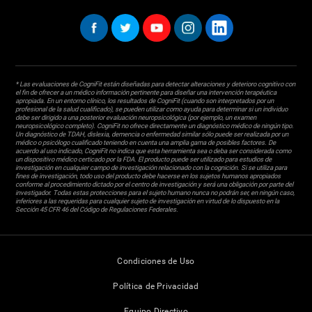
* Las evaluaciones de CogniFit están diseñadas para detectar alteraciones y deterioro cognitivo con
el fin de ofrecer a un médico información pertinente para diseñar una intervención terapéutica
apropiada. En un entorno clínico, los resultados de CogniFit (cuando son interpretados por un
profesional de la salud cualificado), se pueden utilizar como ayuda para determinar si un individuo
debe ser dirigido a una posterior evaluación neuropsicológica (por ejemplo, un examen
neuropsicológico completo). CogniFit no ofrece directamente un diagnóstico médico de ningún tipo.
Un diagnóstico de TDAH, dislexia, demencia o enfermedad similar sólo puede ser realizada por un
médico o psicólogo cualificado teniendo en cuenta una amplia gama de posibles factores. De
acuerdo al uso indicado, CogniFit no indica que esta herramienta sea o deba ser considerada como
un dispositivo médico certicado por la FDA. El producto puede ser utilizado para estudios de
investigación en cualquier campo de investigación relacionado con la cognición. Si se utiliza para
fines de investigación, todo uso del producto debe hacerse en los sujetos humanos apropiados
conforme al procedimiento dictado por el centro de investigación y será una obligación por parte del
investigador. Todas estas protecciones para el sujeto humano nunca no podrán ser, en ningún caso,
inferiores a las requeridas para cualquier sujeto de investigación en virtud de lo dispuesto en la
Sección 45 CFR 46 del Código de Regulaciones Federales.
Condiciones de Uso
Política de Privacidad
Equipo Directivo