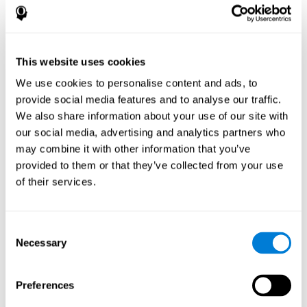
¿Cómo mejora el juego mental
“Mandala” mis habilidades
cognitivas?
This website uses cookies
Entretenerse con juegos como el Mandala de CogniFit estimula
We use cookies to personalise content and ads, to
un patrón de activación neural específico. Repetir y entrenar de
provide social media features and to analyse our traffic.
manera consistente este patrón, puede ayudar a crear nuevas
sinapsis, y a que los circuitos neuronales se reorganicen y
We also share information about your use of our site with
recuperen funciones cognitivas debilitadas o dañadas.
our social media, advertising and analytics partners who
El juego del Mandala ayuda a ejercitar la planificación y la
may combine it with other information that you’ve
memoria visual. Estimular de manera consistente estas
provided to them or that they’ve collected from your use
habilidades, puede ayudar a crear nuevas sinapsis, y a que los
of their services.
circuitos neuronales se reorganicen y mejoren las funciones
cognitivas.
1ª SEMANA
2ª SEMANA
3ª SEMANA
Consent
Necessary
Selection
Preferences