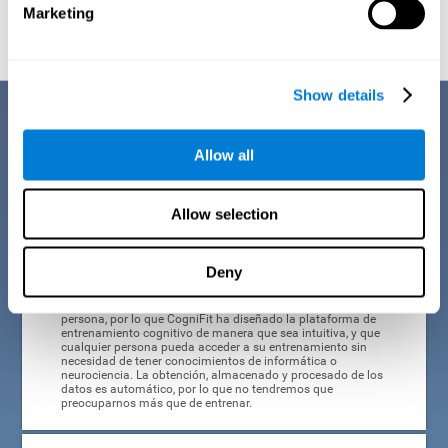
semanas.
Marketing
Show details
Sus ventajas
Allow all
El equipo de científicos expertos en neurociencia de CogniFit ha
dedicado muchos años a estudiar, crear y optimizar las actividades de
estimulación cognitiva que conforman el entrenamiento específico
para personas con quimionelbina. Este entrenamiento online destaca
Allow selection
por algunas de sus características:
Deny
FÁCIL DE GESTIONAR
El cáncer puede llegar a cualquier edad y a cualquier
persona, por lo que CogniFit ha diseñado la plataforma de
entrenamiento cognitivo de manera que sea intuitiva, y que
cualquier persona pueda acceder a su entrenamiento sin
necesidad de tener conocimientos de informática o
neurociencia. La obtención, almacenado y procesado de los
datos es automático, por lo que no tendremos que
preocuparnos más que de entrenar.