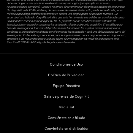
debe ser dirigido a una posterior evaluación neuropsicológica (por ejemplo, un examen
neuropsicológico completo). CogniFit no ofrece directamente un diagnóstico médico de ningún tipo.
Un diagnóstico de TDAH, dislexia, demencia o enfermedad similar sólo puede ser realizada por un
médico o psicólogo cualificado teniendo en cuenta una amplia gama de posibles factores. De
acuerdo al uso indicado, CogniFit no indica que esta herramienta sea o deba ser considerada como
un dispositivo médico certicado por la FDA. El producto puede ser utilizado para estudios de
investigación en cualquier campo de investigación relacionado con la cognición. Si se utiliza para
fines de investigación, todo uso del producto debe hacerse en los sujetos humanos apropiados
conforme al procedimiento dictado por el centro de investigación y será una obligación por parte del
investigador. Todas estas protecciones para el sujeto humano nunca no podrán ser, en ningún caso,
inferiores a las requeridas para cualquier sujeto de investigación en virtud de lo dispuesto en la
Sección 45 CFR 46 del Código de Regulaciones Federales.
Condiciones de Uso
Política de Privacidad
Equipo Directivo
Sala de prensa de CogniFit
Media Kit
Conviértete en afiliado
Conviértete en distribuidor