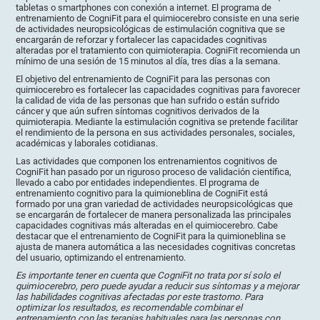
tabletas o smartphones con conexión a internet. El programa de
entrenamiento de CogniFit para el quimiocerebro consiste en una serie
de actividades neuropsicológicas de estimulación cognitiva que se
encargarán de reforzar y fortalecer las capacidades cognitivas
alteradas por el tratamiento con quimioterapia. CogniFit recomienda un
mínimo de una sesión de 15 minutos al día, tres días a la semana.
El objetivo del entrenamiento de CogniFit para las personas con
quimiocerebro es fortalecer las capacidades cognitivas para favorecer
la calidad de vida de las personas que han sufrido o están sufrido
cáncer y que aún sufren síntomas cognitivos derivados de la
quimioterapia. Mediante la estimulación cognitiva se pretende facilitar
el rendimiento de la persona en sus actividades personales, sociales,
académicas y laborales cotidianas.
Las actividades que componen los entrenamientos cognitivos de
CogniFit han pasado por un riguroso proceso de validación científica,
llevado a cabo por entidades independientes. El programa de
entrenamiento cognitivo para la quimioneblina de CogniFit está
formado por una gran variedad de actividades neuropsicológicas que
se encargarán de fortalecer de manera personalizada las principales
capacidades cognitivas más alteradas en el quimiocerebro. Cabe
destacar que el entrenamiento de CogniFit para la quimioneblina se
ajusta de manera automática a las necesidades cognitivas concretas
del usuario, optimizando el entrenamiento.
Es importante tener en cuenta que CogniFit no trata por sí solo el
quimiocerebro, pero puede ayudar a reducir sus síntomas y a mejorar
las habilidades cognitivas afectadas por este trastorno. Para
optimizar los resultados, es recomendable combinar el
entrenamiento con las terapias habituales para las personas con