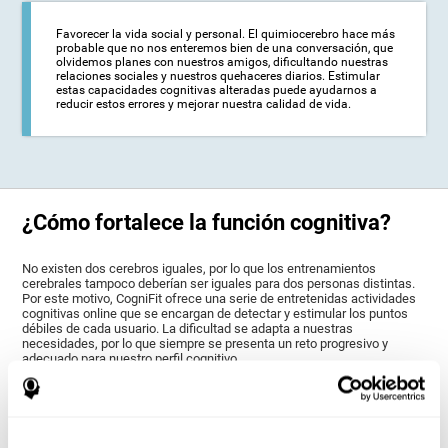
Favorecer la vida social y personal. El quimiocerebro hace más
probable que no nos enteremos bien de una conversación, que
olvidemos planes con nuestros amigos, dificultando nuestras
relaciones sociales y nuestros quehaceres diarios. Estimular
estas capacidades cognitivas alteradas puede ayudarnos a
reducir estos errores y mejorar nuestra calidad de vida.
¿Cómo fortalece la función cognitiva?
No existen dos cerebros iguales, por lo que los entrenamientos
cerebrales tampoco deberían ser iguales para dos personas distintas.
Por este motivo, CogniFit ofrece una serie de entretenidas actividades
cognitivas online que se encargan de detectar y estimular los puntos
débiles de cada usuario. La dificultad se adapta a nuestras
necesidades, por lo que siempre se presenta un reto progresivo y
adecuado para nuestro perfil cognitivo.
El entrenamiento de CogniFit se basa en la neuroplasticidad para
fortalecer las capacidades cognitivas alteradas durante el tratamiento
para el cáncer. La neuroplasticidad es el nombre que recibe la
capacidad de nuestro cerebro para modificar su estructura en función
de la experiencia y la estimulación recibida. Esto hace posible que se