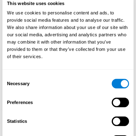
This website uses cookies
adapte a las demandas que nos rodean. De esta forma, si el
entrenamiento de CogniFit presenta una serie de estímulos que
requieren una reacción directa por nuestra parte, nuestro cerebro se
We use cookies to personalise content and ads, to
acabará adaptando para dar una respuesta más eficiente, modificando
provide social media features and to analyse our traffic.
nuestro cerebro y mejorando nuestro rendimiento.
We also share information about your use of our site with
Las actividades del entrenamiento de CogniFit específico para la
quimioneblina han sido seleccionadas para estimular las capacidades
our social media, advertising and analytics partners who
cognitivas más alteradas tras el tratamiento del cáncer. Este
may combine it with other information that you’ve
entrenamiento busca disminuir progresivamente el alcance del
deterioro cognitivo a través de diversas actividades de entrenamiento
provided to them or that they’ve collected from your use
cognitivo adaptado a nuestras necesidades.
of their services.
1ª SEMANA
2ª SEMANA
3ª SEMANA
Consent
Necessary
Selection
Preferences
Statistics
Proyección gráfica orientativa de las redes neuronales después de
3