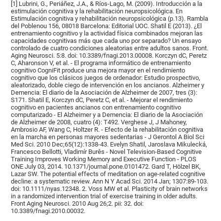
[1] Lubrini, G., Periáñez, J.A., & Ríos-Lago, M. (2009). Introducción a la
estimulación cognitiva y la rehabilitación neuropsicológica. En
Estimulación cognitiva y rehabilitación neuropsicológica (p.13). Rambla
del Poblenou 156, 08018 Barcelona: Editorial UOC. Shatil E (2013). ¿El
entrenamiento cognitivo y la actividad física combinados mejoran las
capacidades cognitivas más que cada uno por separado? Un ensayo
controlado de cuatro condiciones aleatorias entre adultos sanos. Front.
Aging Neurosci. 5:8. doi: 10.3389/fnagi.2013.00008. Korczyn dC, Peretz
C, Aharonson V, et al. - El programa informático de entrenamiento
cognitivo CogniFit produce una mejora mayor en el rendimiento
cognitivo que los clásicos juegos de ordenador: Estudio prospectivo,
aleatorizado, doble ciego de intervención en los ancianos. Alzheimer y
Demencia: El diario de la Asociación de Alzheimer de 2007, tres (3):
S171. Shatil E, Korczyn dC, Peretz C, et al. - Mejorar el rendimiento
cognitivo en pacientes ancianos con entrenamiento cognitivo
computarizado - El Alzheimer y a Demencia: El diario de la Asociación
de Alzheimer de 2008, cuatro (4): T492. Verghese J, J Mahoney,
Ambrosio AF, Wang C, Holtzer R. - Efecto de la rehabilitación cognitiva
en la marcha en personas mayores sedentarias - J Gerontol A Biol Sci
Med Sci. 2010 Dec;65(12):1338-43. Evelyn Shatil, Jaroslava Mikulecká,
Francesco Bellotti, Vladimír Burěs - Novel Television-Based Cognitive
Training Improves Working Memory and Executive Function - PLOS
ONE July 03, 2014. 10.1371/journal.pone.0101472. Gard T, Hölzel BK,
Lazar SW. The potential effects of meditation on age-related cognitive
decline: a systematic review. Ann N Y Acad Sci. 2014 Jan; 1307:89-103.
doi: 10.1111/nyas.12348. 2. Voss MW et al. Plasticity of brain networks
in a randomized intervention trial of exercise training in older adults.
Front Aging Neurosci. 2010 Aug 26;2. pii: 32. doi:
10.3389/fnagi.2010.00032.