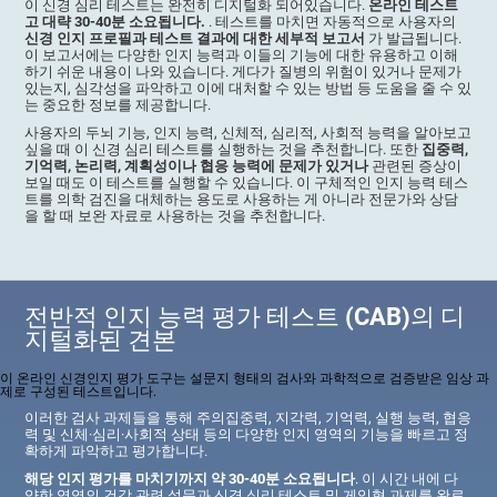
이 신경 심리 테스트는 완전히 디지털화 되어있습니다.
온라인 테스트
고 대략 30-40분 소요됩니다.
. 테스트를 마치면 자동적으로 사용자의
신경 인지 프로필과 테스트 결과에 대한 세부적 보고서
가 발급됩니다.
이 보고서에는 다양한 인지 능력과 이들의 기능에 대한 유용하고 이해
하기 쉬운 내용이 나와 있습니다. 게다가 질병의 위험이 있거나 문제가
있는지, 심각성을 파악하고 이에 대처할 수 있는 방법 등 도움을 줄 수 있
는 중요한 정보를 제공합니다.
사용자의 두뇌 기능, 인지 능력, 신체적, 심리적, 사회적 능력을 알아보고
싶을 때 이 신경 심리 테스트를 실행하는 것을 추천합니다. 또한
집중력,
기억력, 논리력, 계획성이나 협응 능력에 문제가 있거나
관련된 증상이
보일 때도 이 테스트를 실행할 수 있습니다. 이 구체적인 인지 능력 테스
트를 의학 검진을 대체하는 용도로 사용하는 게 아니라 전문가와 상담
을 할 때 보완 자료로 사용하는 것을 추천합니다.
전반적 인지 능력 평가 테스트 (CAB)의 디
지털화된 견본
이 온라인 신경인지 평가 도구는 설문지 형태의 검사와 과학적으로 검증받은 임상 과
제로 구성된 테스트입니다.
이러한 검사 과제들을 통해 주의집중력, 지각력, 기억력, 실행 능력, 협응
력 및 신체·심리·사회적 상태 등의 다양한 인지 영역의 기능을 빠르고 정
확하게 파악하고 평가합니다.
해당 인지 평가를 마치기까지 약 30-40분 소요됩니다
. 이 시간 내에 다
양한 영역의 건강 관련 설문과 신경 심리 테스트 및 게임형 과제를 완료