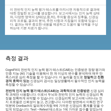
이 전반적 인지 능력 평가 테스트를 마치시면 자동적으로 결과에
대한 정밀한 보고서를 생성합니다. 보고서에서는 인지 능력 상태
와, 다양한 영역의 상태(상,중,하), 주의할 증상과 징후들, 신경심
리적 프로필, 결과의 분석, 추천 사항과 지침들이 포함돼 있습니
다. 결과는 매우 중요한 내용을 제공하고 도움이 될 대책을 구상
하는데 기본 자료가 됩니다.
측정 결과
CogniFit의 전반적 인지 능력 평가 테스트(CAB)는 인증받은 정량 평가와
인증 지능 (AI) 기술을 이용해서 천 개 이상의 변수를 분석하여 매우 만
족스러운 심리 측정을 할 수 있습니다. 이 놀라울 정도로
정밀하고 친환
경적 효력이 있는
신경심리 검사는 일상생활에서 필수적인 인지 능력을
측정할 수 있습니다.
전반적 인지 능력 평가 테스트(CAB)는 과학적으로 인증받은
신경 심리
학 과제만 사용합니다. 이로서 두뇌와 전반적 인지 능력의 신경심리 특
징을 정확하게 파악할 수 있습니다. 신경심리학 보고서에 나타나는 인
지 프로필은 신뢰성이 높고, 견고합니다. 다야한 방면에서 이뤄진 연구
덕분에 Cronbach의 알파계수처럼 9에 가까운 신경심리 통계를 얻을 수
있게 되었습니다. Test –Retest 테스트는 1에 가까운 점수를 얻었는데