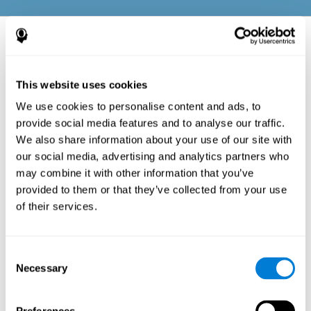
평가된 신경심리적 측면: 과제 배터리 (테
스트)
This website uses cookies
인지 능력 중 하나의 손상이나 교란은 어떤 사람의 일상 생활과 건강 상
태에 문제를 일으키기에 충분한 요인입니다. 전반적인 인지 능력 프로
We use cookies to personalise content and ads, to
필의 평가는 이러한 문제가 발생할 가능성이 얼마나 있는지 알려줄 수
있습니다.
provide social media features and to analyse our traffic.
인지 능력의 효율성이 매우 중요하다는 걸 잘 알기에 CogniFit의 전반적
We also share information about your use of our site with
인지 능력 평가 테스트 (CAB)는 다음과 같은 인지 능력과 영역을 측정하
는데 매우 심혈을 기울입니다:
our social media, advertising and analytics partners who
may combine it with other information that you’ve
provided to them or that they’ve collected from your use
주목
of their services.
주의를 분산 시키는 요소들을 피하고 중요한 정보에 집중할 수 있는
능력. 주의는 모든 인지 능력에 함께하는 기능이고 내외부 요인들로
인해 얻은 인지 정보를 중요도에 따라 배정하는 역할을 합니다. 주의
능력을 좋은 상태로 유지하는 것은 기억력이나 계획과 같은 더 높은
난이도의 인지 과정을 수행하기 위해 중요합니다. 주의력은 두뇌의
Consent
여러 영역과 연관되어 있습니다: 뇌관부터 전두엽까지. 하지만 두뇌
의 오른편이 특히 주의력에 큰 영향을 미치는 것 같습니다. 이 인지 영
Necessary
Selection
역은 우리가 경계할 수 있게 하며 방해꾼이 있더라도 우리가 필요한
자극을 파악할 수 있게 하고 오랜 시간동안 집중력을 유지할 수 있게
도와줍니다. 또한 다양한 활동을 수행할 때 집중력을 발휘하거나 동
시에 발생하는 일이 생기면 주의를 분산 시키는 것을 가능하게 해 줍
니다. 주의에 포함된 인지 능력들은 이전과 같고 이들을 다 CogniFit