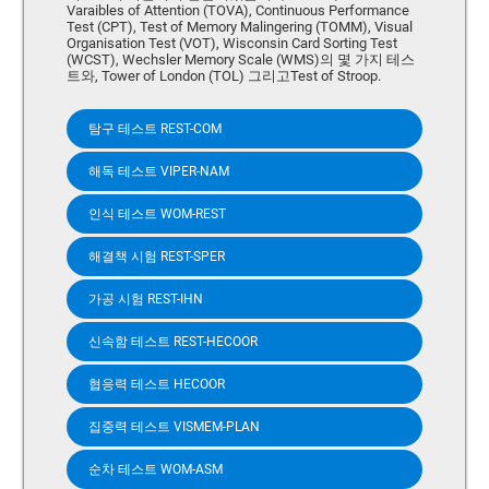
Varaibles of Attention (TOVA), Continuous Performance
Test (CPT), Test of Memory Malingering (TOMM), Visual
Organisation Test (VOT), Wisconsin Card Sorting Test
(WCST), Wechsler Memory Scale (WMS)의 몇 가지 테스
트와, Tower of London (TOL) 그리고Test of Stroop.
탐구 테스트 REST-COM
해독 테스트 VIPER-NAM
인식 테스트 WOM-REST
해결책 시험 REST-SPER
가공 시험 REST-IHN
신속함 테스트 REST-HECOOR
협응력 테스트 HECOOR
집중력 테스트 VISMEM-PLAN
순차 테스트 WOM-ASM