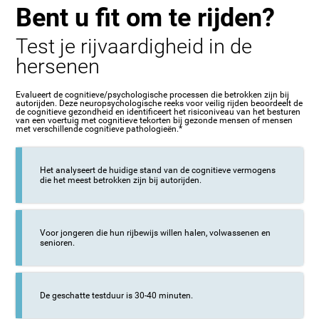
Bent u fit om te rijden?
Test je rijvaardigheid in de
hersenen
Evalueert de cognitieve/psychologische processen die betrokken zijn bij
autorijden. Deze neuropsychologische reeks voor veilig rijden beoordeelt de
de cognitieve gezondheid en identificeert het risiconiveau van het besturen
van een voertuig met cognitieve tekorten bij gezonde mensen of mensen
met verschillende cognitieve pathologieën.*
Het analyseert de huidige stand van de cognitieve vermogens
die het meest betrokken zijn bij autorijden.
Voor jongeren die hun rijbewijs willen halen, volwassenen en
senioren.
De geschatte testduur is 30-40 minuten.