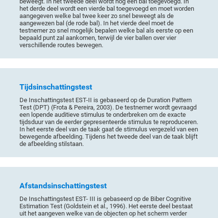
beweegt. In het tweede deel wordt nog een bal toegevoegd. In
het derde deel wordt een vierde bal toegevoegd en moet worden
aangegeven welke bal twee keer zo snel beweegt als de
aangewezen bal (de rode bal). In het vierde deel moet de
testnemer zo snel mogelijk bepalen welke bal als eerste op een
bepaald punt zal aankomen, terwijl de vier ballen over vier
verschillende routes bewegen.
Tijdsinschattingstest
De Inschattingstest EST-II is gebaseerd op de Duration Pattern
Test (DPT) (Frota & Pereira, 2003). De testnemer wordt gevraagd
een lopende auditieve stimulus te onderbreken om de exacte
tijdsduur van de eerder gepresenteerde stimulus te reproduceren.
In het eerste deel van de taak gaat de stimulus vergezeld van een
bewegende afbeelding. Tijdens het tweede deel van de taak blijft
de afbeelding stilstaan.
Afstandsinschattingstest
De Inschattingstest EST- III is gebaseerd op de Biber Cognitive
Estimation Test (Goldstein et al., 1996). Het eerste deel bestaat
uit het aangeven welke van de objecten op het scherm verder