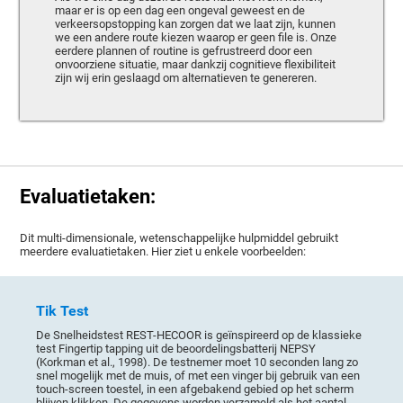
maar er is op een dag een ongeval geweest en de
verkeersopstopping kan zorgen dat we laat zijn, kunnen
we een andere route kiezen waarop er geen file is. Onze
eerdere plannen of routine is gefrustreerd door een
onvoorziene situatie, maar dankzij cognitieve flexibiliteit
zijn wij erin geslaagd om alternatieven te genereren.
Evaluatietaken:
Dit multi-dimensionale, wetenschappelijke hulpmiddel gebruikt
meerdere evaluatietaken. Hier ziet u enkele voorbeelden:
Tik Test
De Snelheidstest REST-HECOOR is geïnspireerd op de klassieke
test Fingertip tapping uit de beoordelingsbatterij NEPSY
(Korkman et al., 1998). De testnemer moet 10 seconden lang zo
snel mogelijk met de muis, of met een vinger bij gebruik van een
touch-screen toestel, in een afgebakend gebied op het scherm
blijven klikken. De gegevens worden verzameld als het aantal