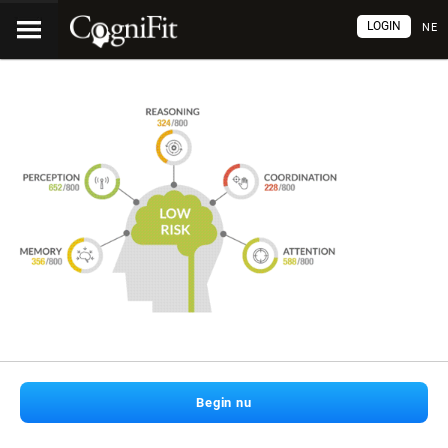
LOGIN
NE
Begin nu