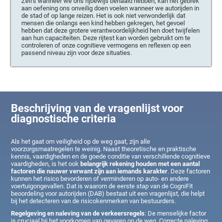
Zelfs wanneer we ons rijbewijs behaald hebben, kan het gebrek
aan oefening ons onveilig doen voelen wanneer we autorijden in
de stad of op lange reizen. Het is ook niet verwonderlijk dat
mensen die onlangs een kind hebben gekregen, het gevoel
hebben dat deze grotere verantwoordelijkheid hen doet twijfelen
aan hun capaciteiten. Deze rijtest kan worden gebruikt om te
controleren of onze cognitieve vermogens en reflexen op een
passend niveau zijn voor deze situaties.
Beschrijving van de vragenlijst voor
diagnostische criteria
Als het gaat om veiligheid op de weg gaat, zijn alle
voorzorgsmaatregelen te weinig. Naast theoretische en praktische
kennis, vaardigheden en de goede conditie van verschillende cognitieve
vaardigheden, is het ook
belangrijk rekening houden met een aantal
factoren die nauwer verwant zijn aan iemands karakter
. Deze factoren
kunnen het risico bevorderen of verminderen op auto- en andere
voertuigongevallen. Dat is waarom de eerste stap van de CogniFit
beoordeling voor autorijden (DAB) bestaat uit een vragenlijst, die helpt
bij het detecteren van de risicokenmerken van bestuurders.
Regelgeving en naleving van de verkeersregels
: De menselijke factor
is cruciaal bij het voorkomen van gevaren op de weg. Correcte naleving