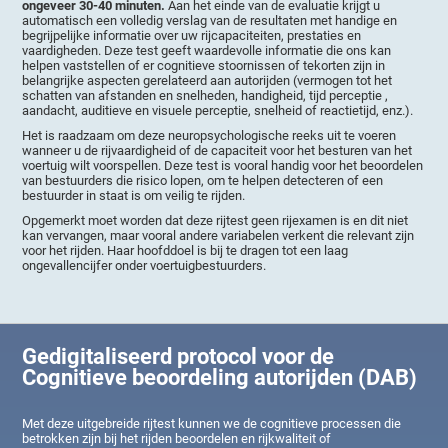
ongeveer 30-40 minuten.
Aan het einde van de evaluatie krijgt u
automatisch een volledig verslag van de resultaten met handige en
begrijpelijke informatie over uw rijcapaciteiten, prestaties en
vaardigheden. Deze test geeft waardevolle informatie die ons kan
helpen vaststellen of er cognitieve stoornissen of tekorten zijn in
belangrijke aspecten gerelateerd aan autorijden (vermogen tot het
schatten van afstanden en snelheden, handigheid, tijd perceptie ,
aandacht, auditieve en visuele perceptie, snelheid of reactietijd, enz.).
Het is raadzaam om deze neuropsychologische reeks uit te voeren
wanneer u de rijvaardigheid of de capaciteit voor het besturen van het
voertuig wilt voorspellen. Deze test is vooral handig voor het beoordelen
van bestuurders die risico lopen, om te helpen detecteren of een
bestuurder in staat is om veilig te rijden.
Opgemerkt moet worden dat deze rijtest geen rijexamen is en dit niet
kan vervangen, maar vooral andere variabelen verkent die relevant zijn
voor het rijden. Haar hoofddoel is bij te dragen tot een laag
ongevallencijfer onder voertuigbestuurders.
Gedigitaliseerd protocol voor de
Cognitieve beoordeling autorijden (DAB)
Met deze uitgebreide rijtest kunnen we de cognitieve processen die
betrokken zijn bij het rijden beoordelen en rijkwaliteit of