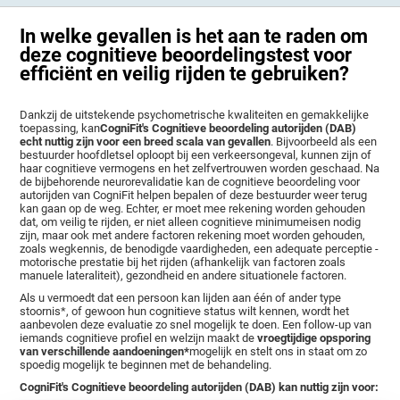
In welke gevallen is het aan te raden om
deze cognitieve beoordelingstest voor
efficiënt en veilig rijden te gebruiken?
Dankzij de uitstekende psychometrische kwaliteiten en gemakkelijke
toepassing, kan
CogniFit's Cognitieve beoordeling autorijden (DAB)
echt nuttig zijn voor een breed scala van gevallen
. Bijvoorbeeld als een
bestuurder hoofdletsel oploopt bij een verkeersongeval, kunnen zijn of
haar cognitieve vermogens en het zelfvertrouwen worden geschaad. Na
de bijbehorende neurorevalidatie kan de cognitieve beoordeling voor
autorijden van CogniFit helpen bepalen of deze bestuurder weer terug
kan gaan op de weg. Echter, er moet mee rekening worden gehouden
dat, om veilig te rijden, er niet alleen cognitieve minimumeisen nodig
zijn, maar ook met andere factoren rekening moet worden gehouden,
zoals wegkennis, de benodigde vaardigheden, een adequate perceptie -
motorische prestatie bij het rijden (afhankelijk van factoren zoals
manuele lateraliteit), gezondheid en andere situationele factoren.
Als u vermoedt dat een persoon kan lijden aan één of ander type
stoornis*, of gewoon hun cognitieve status wilt kennen, wordt het
aanbevolen deze evaluatie zo snel mogelijk te doen. Een follow-up van
iemands cognitieve profiel en welzijn maakt de
vroegtijdige opsporing
van verschillende aandoeningen*
mogelijk en stelt ons in staat om zo
spoedig mogelijk te beginnen met de behandeling.
CogniFit's Cognitieve beoordeling autorijden (DAB) kan nuttig zijn voor: