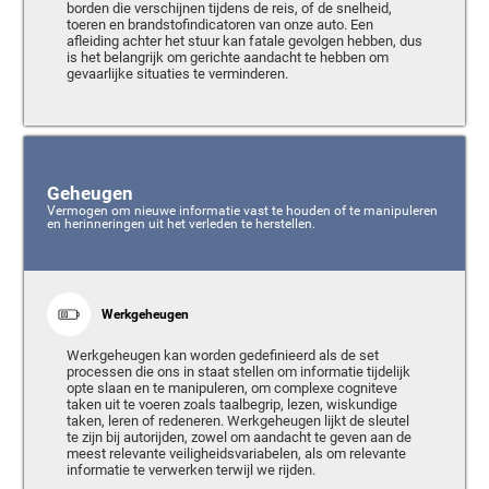
borden die verschijnen tijdens de reis, of de snelheid,
toeren en brandstofindicatoren van onze auto. Een
afleiding achter het stuur kan fatale gevolgen hebben, dus
is het belangrijk om gerichte aandacht te hebben om
gevaarlijke situaties te verminderen.
Geheugen
Vermogen om nieuwe informatie vast te houden of te manipuleren
en herinneringen uit het verleden te herstellen.
Werkgeheugen
Werkgeheugen kan worden gedefinieerd als de set
processen die ons in staat stellen om informatie tijdelijk
opte slaan en te manipuleren, om complexe cogniteve
taken uit te voeren zoals taalbegrip, lezen, wiskundige
taken, leren of redeneren. Werkgeheugen lijkt de sleutel
te zijn bij autorijden, zowel om aandacht te geven aan de
meest relevante veiligheidsvariabelen, als om relevante
informatie te verwerken terwijl we rijden.