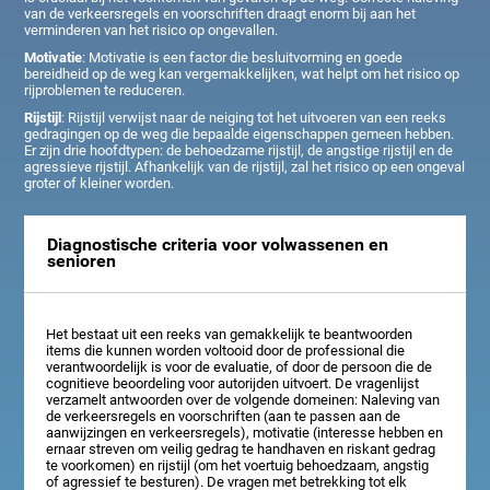
van de verkeersregels en voorschriften draagt enorm bij aan het
verminderen van het risico op ongevallen.
Motivatie
: Motivatie is een factor die besluitvorming en goede
bereidheid op de weg kan vergemakkelijken, wat helpt om het risico op
rijproblemen te reduceren.
Rijstijl
: Rijstijl verwijst naar de neiging tot het uitvoeren van een reeks
gedragingen op de weg die bepaalde eigenschappen gemeen hebben.
Er zijn drie hoofdtypen: de behoedzame rijstijl, de angstige rijstijl en de
agressieve rijstijl. Afhankelijk van de rijstijl, zal het risico op een ongeval
groter of kleiner worden.
Diagnostische criteria voor volwassenen en
senioren
Het bestaat uit een reeks van gemakkelijk te beantwoorden
items die kunnen worden voltooid door de professional die
verantwoordelijk is voor de evaluatie, of door de persoon die de
cognitieve beoordeling voor autorijden uitvoert. De vragenlijst
verzamelt antwoorden over de volgende domeinen: Naleving van
de verkeersregels en voorschriften (aan te passen aan de
aanwijzingen en verkeersregels), motivatie (interesse hebben en
ernaar streven om veilig gedrag te handhaven en riskant gedrag
te voorkomen) en rijstijl (om het voertuig behoedzaam, angstig
of agressief te besturen). De vragen met betrekking tot elk