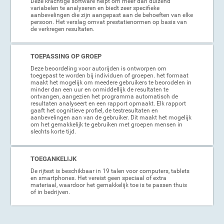
Deze krachtige software helpt om meer dan duizend
variabelen te analyseren en biedt zeer specifieke
aanbevelingen die zijn aangepast aan de behoeften van elke
persoon. Het verslag omvat prestatienormen op basis van
de verkregen resultaten.
TOEPASSING OP GROEP
Deze beoordeling voor autorijden is ontworpen om
toegepast te worden bij individuen of groepen. het formaat
maakt het mogelijk om meedere gebruikers te beorodelen in
minder dan een uur en onmiddellijk de resultaten te
ontvangen, aangezien het programma automatisch de
resultaten analyseert en een rapport opmaakt. Elk rapport
gaaft het cognitieve profiel, de testresultaten en
aanbevelingen aan van de gebruiker. Dit maakt het mogelijk
om het gemakkelijk te gebruiken met groepen mensen in
slechts korte tijd.
TOEGANKELIJK
De rijtest is beschikbaar in 19 talen voor computers, tablets
en smartphones. Het vereist geen speciaal of extra
materiaal, waardoor het gemakkelijk toe is te passen thuis
of in bedrijven.