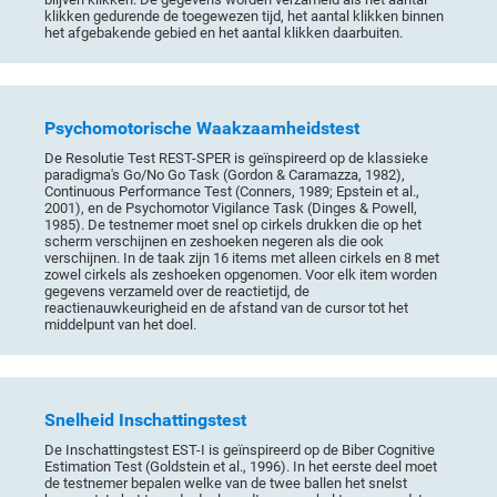
klikken gedurende de toegewezen tijd, het aantal klikken binnen
het afgebakende gebied en het aantal klikken daarbuiten.
Psychomotorische Waakzaamheidstest
De Resolutie Test REST-SPER is geïnspireerd op de klassieke
paradigma's Go/No Go Task (Gordon & Caramazza, 1982),
Continuous Performance Test (Conners, 1989; Epstein et al.,
2001), en de Psychomotor Vigilance Task (Dinges & Powell,
1985). De testnemer moet snel op cirkels drukken die op het
scherm verschijnen en zeshoeken negeren als die ook
verschijnen. In de taak zijn 16 items met alleen cirkels en 8 met
zowel cirkels als zeshoeken opgenomen. Voor elk item worden
gegevens verzameld over de reactietijd, de
reactienauwkeurigheid en de afstand van de cursor tot het
middelpunt van het doel.
Snelheid Inschattingstest
De Inschattingstest EST-I is geïnspireerd op de Biber Cognitive
Estimation Test (Goldstein et al., 1996). In het eerste deel moet
de testnemer bepalen welke van de twee ballen het snelst