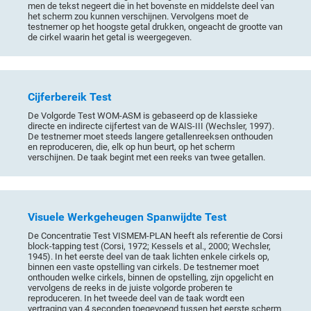
men de tekst negeert die in het bovenste en middelste deel van
het scherm zou kunnen verschijnen. Vervolgens moet de
testnemer op het hoogste getal drukken, ongeacht de grootte van
de cirkel waarin het getal is weergegeven.
Cijferbereik Test
De Volgorde Test WOM-ASM is gebaseerd op de klassieke
directe en indirecte cijfertest van de WAIS-III (Wechsler, 1997).
De testnemer moet steeds langere getallenreeksen onthouden
en reproduceren, die, elk op hun beurt, op het scherm
verschijnen. De taak begint met een reeks van twee getallen.
Visuele Werkgeheugen Spanwijdte Test
De Concentratie Test VISMEM-PLAN heeft als referentie de Corsi
block-tapping test (Corsi, 1972; Kessels et al., 2000; Wechsler,
1945). In het eerste deel van de taak lichten enkele cirkels op,
binnen een vaste opstelling van cirkels. De testnemer moet
onthouden welke cirkels, binnen de opstelling, zijn opgelicht en
vervolgens de reeks in de juiste volgorde proberen te
reproduceren. In het tweede deel van de taak wordt een
vertraging van 4 seconden toegevoegd tussen het eerste scherm