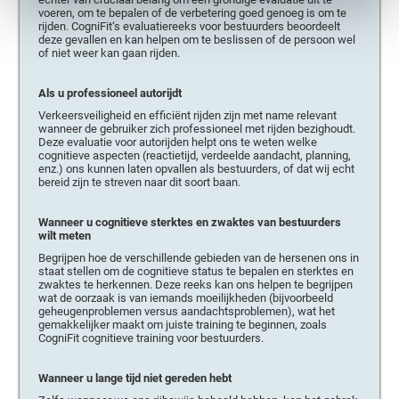
voeren, om te bepalen of de verbetering goed genoeg is om te
rijden. CogniFit‘s evaluatiereeks voor bestuurders beoordeelt
deze gevallen en kan helpen om te beslissen of de persoon wel
of niet weer kan gaan rijden.
Als u professioneel autorijdt
Verkeersveiligheid en efficiënt rijden zijn met name relevant
wanneer de gebruiker zich professioneel met rijden bezighoudt.
Deze evaluatie voor autorijden helpt ons te weten welke
cognitieve aspecten (reactietijd, verdeelde aandacht, planning,
enz.) ons kunnen laten opvallen als bestuurders, of dat wij echt
bereid zijn te streven naar dit soort baan.
Wanneer u cognitieve sterktes en zwaktes van bestuurders
wilt meten
Begrijpen hoe de verschillende gebieden van de hersenen ons in
staat stellen om de cognitieve status te bepalen en sterktes en
zwaktes te herkennen. Deze reeks kan ons helpen te begrijpen
wat de oorzaak is van iemands moeilijkheden (bijvoorbeeld
geheugenproblemen versus aandachtsproblemen), wat het
gemakkelijker maakt om juiste training te beginnen, zoals
CogniFit cognitieve training voor bestuurders.
Wanneer u lange tijd niet gereden hebt