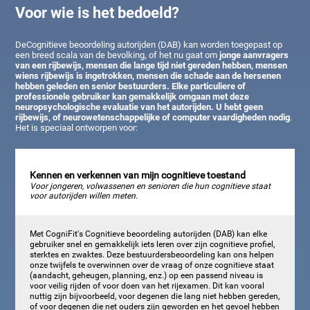
Voor wie is het bedoeld?
DeCognitieve beoordeling autorijden (DAB) kan worden toegepast op
een breed scala van de bevolking, of het nu gaat om
jonge aanvragers
van een rijbewijs, mensen die lange tijd niet gereden hebben, mensen
wiens rijbewijs is ingetrokken, mensen die schade aan de hersenen
hebben geleden en senior bestuurders. Elke particuliere of
professionele gebruiker kan gemakkelijk omgaan met deze
neuropsychologische evaluatie van het autorijden. U hebt geen
rijbewijs, of neurowetenschappelijke of computer vaardigheden nodig
.
Het is speciaal ontworpen voor:
Kennen en verkennen van mijn cognitieve toestand
Voor jongeren, volwassenen en senioren die hun cognitieve staat
voor autorijden willen meten.
Met CogniFit's Cognitieve beoordeling autorijden (DAB) kan elke
gebruiker snel en gemakkelijk iets leren over zijn cognitieve profiel,
sterktes en zwaktes. Deze bestuurdersbeoordeling kan ons helpen
onze twijfels te overwinnen over de vraag of onze cognitieve staat
(aandacht, geheugen, planning, enz.) op een passend niveau is
voor veilig rijden of voor doen van het rijexamen. Dit kan vooral
nuttig zijn bijvoorbeeld, voor degenen die lang niet hebben gereden,
of voor degenen die net ouders zijn geworden en het gevoel hebben