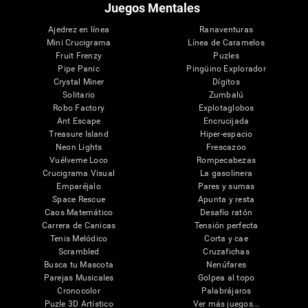
Juegos Mentales
Ajedrez en línea
Ranaventuras
Mini Crucigrama
Línea de Caramelos
Fruit Frenzy
Puzles
Pipe Panic
Pingüino Explorador
Crystal Miner
Dígitos
Solitario
Zumbalú
Robo Factory
Explotaglobos
Ant Escape
Encrucijada
Treasure Island
Hiper-espacio
Neon Lights
Frescazoo
Vuélveme Loco
Rompecabezas
Crucigrama Visual
La gasolinera
Emparéjalo
Pares y sumas
Space Rescue
Apunta y resta
Caos Matemático
Desafío ratón
Carrera de Canicas
Tensión perfecta
Tenis Melódico
Corta y cae
Scrambled
Cruzafichas
Busca tu Mascota
Nenúfares
Parejas Musicales
Golpea al topo
Cronocolor
Palabrájaros
Puzle 3D Artístico
Ver más juegos...