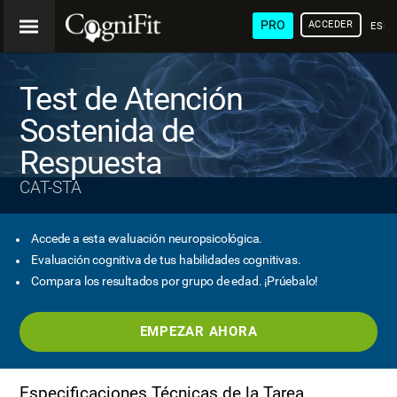
PRO
ACCEDER
ESP
Test de Atención
Sostenida de
Respuesta
CAT-STA
Accede a esta evaluación neuropsicológica.
Evaluación cognitiva de tus habilidades cognitivas.
Compara los resultados por grupo de edad. ¡Prúebalo!
EMPEZAR AHORA
Especificaciones Técnicas de la Tarea