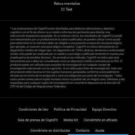
Retos mentales
CI Test
* Las evaluaciones de CogniFit están diseñadas para detectar alteraciones y deterioro
cognitivo con el fin de ofrecer a un médico información pertinente para diseñar una
intervención terapéutica apropiada. En un entorno clínico, los resultados de CogniFit (cuando
son interpretados por un profesional de la salud cualificado), se pueden utilizar como ayuda
para determinar si un individuo debe ser dirigido a una posterior evaluación neuropsicológica
(por ejemplo, un examen neuropsicológico completo). CogniFit no ofrece directamente un
diagnóstico médico de ningún tipo. Un diagnóstico de TDAH, dislexia, demencia o enfermedad
similar sólo puede ser realizada por un médico o psicólogo cualificado teniendo en cuenta una
amplia gama de posibles factores. De acuerdo al uso indicado, CogniFit no indica que esta
herramienta sea o deba ser considerada como un dispositivo médico certicado por la FDA. El
producto puede ser utilizado para estudios de investigación en cualquier campo de
investigación relacionado con la cognición. Si se utiliza para fines de investigación, todo uso
del producto debe hacerse en los sujetos humanos apropiados conforme al procedimiento
dictado por el centro de investigación y será una obligación por parte del investigador. Todas
estas protecciones para el sujeto humano nunca no podrán ser, en ningún caso, inferiores a las
requeridas para cualquier sujeto de investigación en virtud de lo dispuesto en la Sección 45
CFR 46 del Código de Regulaciones Federales.
Condiciones de Uso
Política de Privacidad
Equipo Directivo
Sala de prensa de CogniFit
Media Kit
Conviértete en afiliado
Conviértete en distribuidor
Contacto
Ayuda