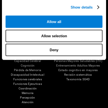
Síguenos en
Show details
Allow all
Tu Cerebro
Investigación
Allow selection
El Cerebro Humano
Validación de las Terapias Digitales
Mente y Cerebro
Juegos de Ordenador
Partes del cerebro
Adultos Sanos
Deny
Las Neuronas
Pilotos
Plasticidad Neuronal
Evaluación Holistica
Capacidad Cerebral
Personas Mayores Saludables (iTV)
Cognición
Entrenamiento Adultos Mayores
Pérdida de Memoria
Estado cognitivo en mayores
Discapacidad Intelectual
Revisión sistemática
Funciones cerebrales
Taxonomía SG4D
Funciones Ejecutivas
Coordinación
Memoria
Percepción
Atención