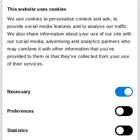
cognitivas?
This website uses cookies
En el juego Caos Matemático se busca estimular capacidades
We use cookies to personalise content and ads, to
relacionadas con el reconocimiento y la memoria no verbal. Al
provide social media features and to analyse our traffic.
jugar repetidamente y entrenar consistentemente juegos como
We also share information about your use of our site with
Caos Matemático de CogniFit estimula un patrón de activación
neural específico el cual ayuda a que los circuitos neuronales se
our social media, advertising and analytics partners who
reorganicen y recuperen funciones cognitivas debilitadas o
may combine it with other information that you’ve
dañadas.Estimular de manera consistente nuestras habilidades,
provided to them or that they’ve collected from your use
puede ayudar a crear nuevas sinapsis, y a que los circuitos
neuronales se reorganicen y mejoren las funciones cognitivas.
of their services.
1ª SEMANA
2ª SEMANA
3ª SEMANA
Consent
Necessary
Selection
Preferences
Statistics
Proyección gráfica orientativa de las redes neuronales después