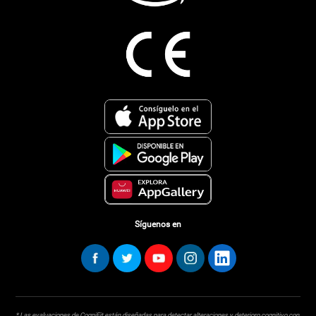
Síguenos en
* Las evaluaciones de CogniFit están diseñadas para detectar alteraciones y deterioro cognitivo con