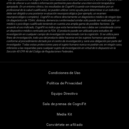
el fin de ofrecer a un médico información pertinente para diseñar una intervención terapéutica
apropiada. En un entorno clínico, los resultados de CogniFit (cuando son interpretados por un
profesional de la salud cualificado), se pueden utilizar como ayuda para determinar si un individuo
debe ser dirigido a una posterior evaluación neuropsicológica (por ejemplo, un examen
neuropsicológico completo). CogniFit no ofrece directamente un diagnóstico médico de ningún tipo.
Un diagnóstico de TDAH, dislexia, demencia o enfermedad similar sólo puede ser realizada por un
médico o psicólogo cualificado teniendo en cuenta una amplia gama de posibles factores. De
acuerdo al uso indicado, CogniFit no indica que esta herramienta sea o deba ser considerada como
un dispositivo médico certicado por la FDA. El producto puede ser utilizado para estudios de
investigación en cualquier campo de investigación relacionado con la cognición. Si se utiliza para
fines de investigación, todo uso del producto debe hacerse en los sujetos humanos apropiados
conforme al procedimiento dictado por el centro de investigación y será una obligación por parte del
investigador. Todas estas protecciones para el sujeto humano nunca no podrán ser, en ningún caso,
inferiores a las requeridas para cualquier sujeto de investigación en virtud de lo dispuesto en la
Sección 45 CFR 46 del Código de Regulaciones Federales.
Condiciones de Uso
Política de Privacidad
Equipo Directivo
Sala de prensa de CogniFit
Media Kit
Conviértete en afiliado