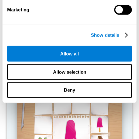
de 3 semanas.
Marketing
¿Qué pasa cuando no entreno mis
capacidades cognitivas?
Show details
Nuestro cerebro tiende a ahorrar recursos eliminando las
conexiones que no se usan. Si no se emplea normalmente una
habilidad cognitiva, el cerebro no aporta recursos para ese
Allow all
patrón de activación neuronal, por lo que se vuelve cada vez más
débil. Si no entrenamos esa función cognitiva, nos hacemos
menos eficaces en las actividades de nuestro día a día.
Allow selection
JUEGOS RECOMENDADOS
Deny