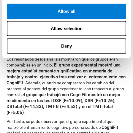
mixtos de medidas repetidas, con un modelo independiente para
cada variable. Todo esto hizo posible medir:
Allow all
Las diferencias iniciales entre los dos grupos.
Las diferencias entre el Pretest y el Postest en cada grupo.
Allow selection
Las diferencias entre ambos grupos.
Resultados y conclusiones
Deny
Los resultados de los análisis mostraron que los grupos eran
El grupo experimental mostró una
comparables en un inicio.
mejora estadísticamente significativa en memoria de
trabajo y control ejecutivo tras realizar el entrenamiento con
CogniFit
. Además, cuando se compararon los cambios del
prestest al postest del grupo experimental con respecto al grupo
el grupo que trabajó con CogniFit mostró un mejor
control,
rendimiento en los test DSF (F=10.09), DSR (F=10.26),
DSTotal (F=14.83), TMT-B (F=4.53) y en el TMT-Total
(F=5.05)
.
Por tanto, se pudo observar que el grupo experimental que
CogniFit
realizó el entrenamiento cognitivo personalizado de