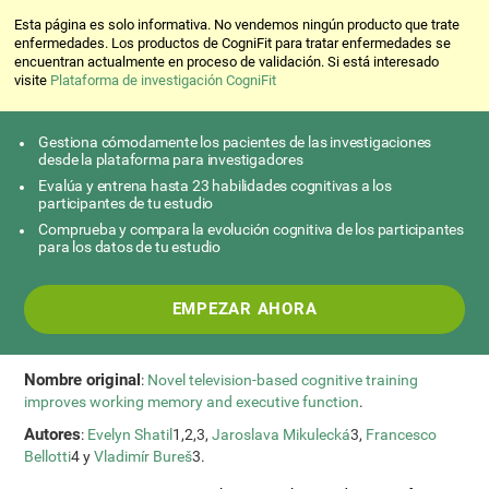
Esta página es solo informativa. No vendemos ningún producto que trate
enfermedades. Los productos de CogniFit para tratar enfermedades se
encuentran actualmente en proceso de validación. Si está interesado
visite
Plataforma de investigación CogniFit
Gestiona cómodamente los pacientes de las investigaciones
desde la plataforma para investigadores
Evalúa y entrena hasta 23 habilidades cognitivas a los
participantes de tu estudio
Comprueba y compara la evolución cognitiva de los participantes
para los datos de tu estudio
EMPEZAR AHORA
Nombre original
:
Novel television-based cognitive training
improves working memory and executive function
.
Autores
:
Evelyn Shatil
1,2,3,
Jaroslava Mikulecká
3,
Francesco
Bellotti
4 y
Vladimír Bureš
3.