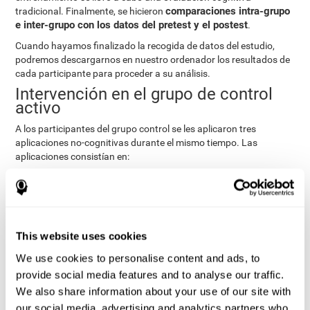
comparaciones intra-grupo
tradicional. Finalmente, se hicieron
e inter-grupo con los datos del pretest y el postest
.
Cuando hayamos finalizado la recogida de datos del estudio,
podremos descargarnos en nuestro ordenador los resultados de
cada participante para proceder a su análisis.
Intervención en el grupo de control
activo
A los participantes del grupo control se les aplicaron tres
aplicaciones no-cognitivas durante el mismo tiempo. Las
aplicaciones consistían en:
Recomponer las historias familiares a través de hitos
relevantes en la vida, como bodas, nacimientos o viajes.
Digitalizar fotografías personales para crear un árbol
genealógico.
This website uses cookies
Ejercicios físicos basados en “Mind Jogging”.
We use cookies to personalise content and ads, to
Evaluaciones Pre y Post
provide social media features and to analyse our traffic.
Para medir la línea base (evaluación Pre) y el estado cognitivo
We also share information about your use of our site with
tras las intervenciones (evaluación Post), se les aplicó a los
our social media, advertising and analytics partners who