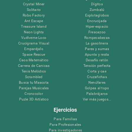
Crystal Miner
Dígitos
Solitario
Zumbalú
Robo Factory
Explotaglobos
Ant Escape
Encrucijada
Treasure Island
Hiper-espacio
Neon Lights
Frescazoo
Vuélveme Loco
Rompecabezas
Crucigrama Visual
La gasolinera
Emparéjalo
Pares y sumas
Space Rescue
Apunta y resta
Caos Matemático
Desafío ratón
Carrera de Canicas
Tensión perfecta
Tenis Melódico
Corta y cae
Scrambled
Cruzafichas
Busca tu Mascota
Nenúfares
Parejas Musicales
Golpea al topo
Cronocolor
Palabrájaros
Puzle 3D Artístico
Ver más juegos...
Ejercicios
Para Familias
Para Profesionales
Para investigadores