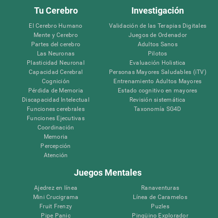
Tu Cerebro
Investigación
El Cerebro Humano
Validación de las Terapias Digitales
Mente y Cerebro
Juegos de Ordenador
Partes del cerebro
Adultos Sanos
Las Neuronas
Pilotos
Plasticidad Neuronal
Evaluación Holistica
Capacidad Cerebral
Personas Mayores Saludables (iTV)
Cognición
Entrenamiento Adultos Mayores
Pérdida de Memoria
Estado cognitivo en mayores
Discapacidad Intelectual
Revisión sistemática
Funciones cerebrales
Taxonomía SG4D
Funciones Ejecutivas
Coordinación
Memoria
Percepción
Atención
Juegos Mentales
Ajedrez en línea
Ranaventuras
Mini Crucigrama
Línea de Caramelos
Fruit Frenzy
Puzles
Pipe Panic
Pingüino Explorador