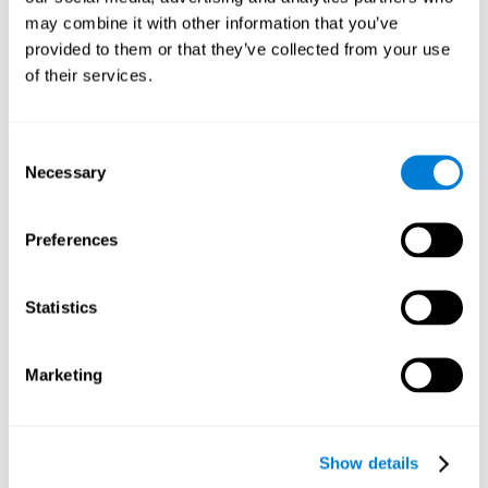
participantes una serie de test y cuestionarios:
may combine it with other information that you’ve
provided to them or that they’ve collected from your use
TONI-3
(Test of non-verbal intelligence, tercera edición), que
mide la inteligencia no verbal.
of their services.
TMT
(Trail Making Test) parte A y parte B, que mide
funciones ejecutivas, entre otras capacidades.
Consent
DS
(Digit Span) directos (DSF) e indirectos (DSR), que mide
Necessary
Selection
memoria de trabajo.
índice de bienestar
El
(well-being index, de la Organización
Mundial de la Salud), que se usa para detectar depresión, y
Preferences
da una puntuación subjetiva acerca del bienestar físico y
psicológico.
comodidad de uso de las iTV
Una escala acerca de la
(iTV
Statistics
system usability).
Análisis estadísticos
Marketing
Se empleó el SPSS 17.0 para analizar los datos. Para determinar
las diferencias demográficas y personales previas entre los dos
grupos, se aplicaron las pruebas T para muestras independientes
y las pruebas Chi-Cuadrado. Para medir las diferencias
Show details
cognitivas entre los grupos, se realizó un modelo de efectos