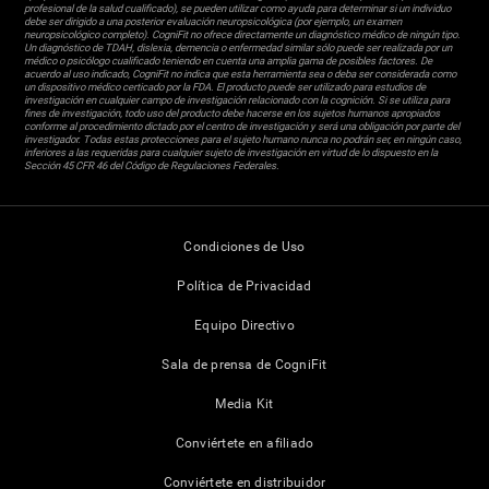
profesional de la salud cualificado), se pueden utilizar como ayuda para determinar si un individuo
debe ser dirigido a una posterior evaluación neuropsicológica (por ejemplo, un examen
neuropsicológico completo). CogniFit no ofrece directamente un diagnóstico médico de ningún tipo.
Un diagnóstico de TDAH, dislexia, demencia o enfermedad similar sólo puede ser realizada por un
médico o psicólogo cualificado teniendo en cuenta una amplia gama de posibles factores. De
acuerdo al uso indicado, CogniFit no indica que esta herramienta sea o deba ser considerada como
un dispositivo médico certicado por la FDA. El producto puede ser utilizado para estudios de
investigación en cualquier campo de investigación relacionado con la cognición. Si se utiliza para
fines de investigación, todo uso del producto debe hacerse en los sujetos humanos apropiados
conforme al procedimiento dictado por el centro de investigación y será una obligación por parte del
investigador. Todas estas protecciones para el sujeto humano nunca no podrán ser, en ningún caso,
inferiores a las requeridas para cualquier sujeto de investigación en virtud de lo dispuesto en la
Sección 45 CFR 46 del Código de Regulaciones Federales.
Condiciones de Uso
Política de Privacidad
Equipo Directivo
Sala de prensa de CogniFit
Media Kit
Conviértete en afiliado
Conviértete en distribuidor