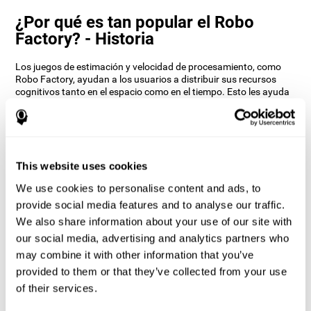
¿Por qué es tan popular el Robo
Factory? - Historia
Los juegos de estimación y velocidad de procesamiento, como
Robo Factory, ayudan a los usuarios a distribuir sus recursos
cognitivos tanto en el espacio como en el tiempo. Esto les ayuda
a dar respuestas correctas más rápidamente a los objetivos y
mantiene al usuario entretenido mientras trabaja sus diferentes
habilidades cognitivas.
¿Cómo mejora el juego mental “Robo
Factory” mis habilidades cognitivas?
This website uses cookies
We use cookies to personalise content and ads, to
Jugar a Robo Factory estimula un patrón de activación neural
provide social media features and to analyse our traffic.
específico. Repetir y entrenar de manera consistente este patrón,
puede ayudar a crear nuevas sinapsis, y a que los circuitos
We also share information about your use of our site with
neuronales se reorganicen y recuperen funciones cognitivas
our social media, advertising and analytics partners who
debilitadas o dañadas.
may combine it with other information that you’ve
El juego del Robo Factory ayuda a ejercitar la planificación, la
provided to them or that they’ve collected from your use
flexibilidad cognitiva y la percepción espacial. Estimular de
of their services.
manera consistente estas habilidades, puede ayudar a crear
nuevas sinapsis, y a que los circuitos neuronales se reorganicen y