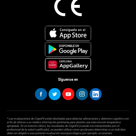
Síguenos en
* Las evaluaciones de CogniFit están diseñadas para detectar alteraciones y deterioro cognitivo con
el fin de ofrecer a un médico información pertinente para diseñar una intervención terapéutica
apropiada. En un entorno clínico, los resultados de CogniFit (cuando son interpretados por un
profesional de la salud cualificado), se pueden utilizar como ayuda para determinar si un individuo
debe ser dirigido a una posterior evaluación neuropsicológica (por ejemplo, un examen