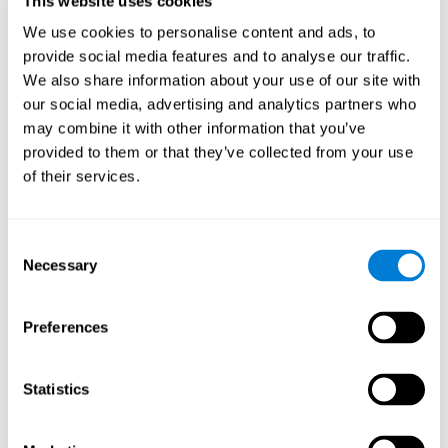
This website uses cookies
funciones cognitivas debilitadas o dañadas.
We use cookies to personalise content and ads, to
Estimular de manera consistente nuestras habilidades, puede
ayudar a crear nuevas sinapsis, y a que los circuitos neuronales
provide social media features and to analyse our traffic.
se reorganicen y mejoren las funciones cognitivas. En el juego
We also share information about your use of our site with
Digits se busca estimular capacidades relacionadas con la
our social media, advertising and analytics partners who
planificación y velocidad de procesamiento.
may combine it with other information that you’ve
1ª SEMANA
2ª SEMANA
3ª SEMANA
provided to them or that they’ve collected from your use
of their services.
Consent
Necessary
Selection
Preferences
Proyección gráfica orientativa de las redes neuronales después
de 3 semanas.
Statistics
¿Qué pasa cuando no entreno mis
capacidades cognitivas?