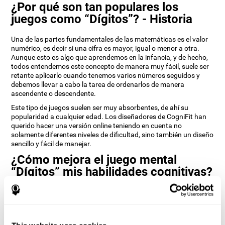
¿Por qué son tan populares los
juegos como “Dígitos”? - Historia
Una de las partes fundamentales de las matemáticas es el valor
numérico, es decir si una cifra es mayor, igual o menor a otra.
Aunque esto es algo que aprendemos en la infancia, y de hecho,
todos entendemos este concepto de manera muy fácil, suele ser
retante aplicarlo cuando tenemos varios números seguidos y
debemos llevar a cabo la tarea de ordenarlos de manera
ascendente o descendente.
Este tipo de juegos suelen ser muy absorbentes, de ahí su
popularidad a cualquier edad. Los diseñadores de CogniFit han
querido hacer una versión online teniendo en cuenta no
solamente diferentes niveles de dificultad, sino también un diseño
sencillo y fácil de manejar.
¿Cómo mejora el juego mental
“Dígitos” mis habilidades cognitivas?
Utilizar juegos como Digits de CogniFit estimula un patrón de
activación neural específico. Repetir y entrenar de manera
consistente este patrón, puede ayudar a crear nuevas sinapsis, y
a que los circuitos neuronales se reorganicen y recuperen