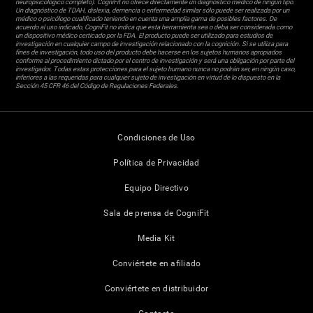
neuropsicológico completo). CogniFit no ofrece directamente un diagnóstico médico de ningún tipo.
Un diagnóstico de TDAH, dislexia, demencia o enfermedad similar sólo puede ser realizada por un
médico o psicólogo cualificado teniendo en cuenta una amplia gama de posibles factores. De
acuerdo al uso indicado, CogniFit no indica que esta herramienta sea o deba ser considerada como
un dispositivo médico certicado por la FDA. El producto puede ser utilizado para estudios de
investigación en cualquier campo de investigación relacionado con la cognición. Si se utiliza para
fines de investigación, todo uso del producto debe hacerse en los sujetos humanos apropiados
conforme al procedimiento dictado por el centro de investigación y será una obligación por parte del
investigador. Todas estas protecciones para el sujeto humano nunca no podrán ser, en ningún caso,
inferiores a las requeridas para cualquier sujeto de investigación en virtud de lo dispuesto en la
Sección 45 CFR 46 del Código de Regulaciones Federales.
Condiciones de Uso
Política de Privacidad
Equipo Directivo
Sala de prensa de CogniFit
Media Kit
Conviértete en afiliado
Conviértete en distribuidor