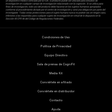
un dispositivo médico certicado por la FDA. El producto puede ser utilizado para estudios de
investigación en cualquier campo de investigación relacionado con la cognición. Si se utiliza para
fines de investigación, todo uso del producto debe hacerse en los sujetos humanos apropiados
conforme al procedimiento dictado por el centro de investigación y será una obligación por parte del
investigador. Todas estas protecciones para el sujeto humano nunca no podrán ser, en ningún caso,
inferiores a las requeridas para cualquier sujeto de investigación en virtud de lo dispuesto en la
Sección 45 CFR 46 del Código de Regulaciones Federales.
Condiciones de Uso
Política de Privacidad
Equipo Directivo
Sala de prensa de CogniFit
Media Kit
Conviértete en afiliado
Conviértete en distribuidor
Contacto
Ayuda