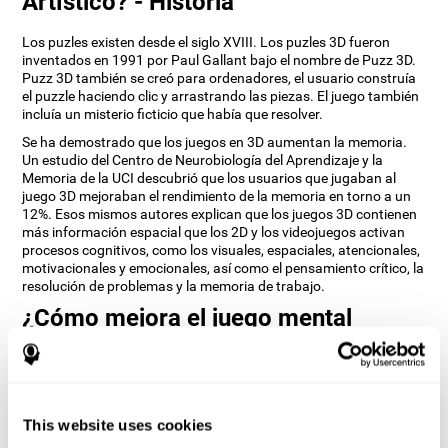
Artístico? - Historia
Los puzles existen desde el siglo XVIII. Los puzles 3D fueron
inventados en 1991 por Paul Gallant bajo el nombre de Puzz 3D.
Puzz 3D también se creó para ordenadores, el usuario construía
el puzzle haciendo clic y arrastrando las piezas. El juego también
incluía un misterio ficticio que había que resolver.
Se ha demostrado que los juegos en 3D aumentan la memoria.
Un estudio del Centro de Neurobiología del Aprendizaje y la
Memoria de la UCI descubrió que los usuarios que jugaban al
juego 3D mejoraban el rendimiento de la memoria en torno a un
12%. Esos mismos autores explican que los juegos 3D contienen
más información espacial que los 2D y los videojuegos activan
procesos cognitivos, como los visuales, espaciales, atencionales,
motivacionales y emocionales, así como el pensamiento crítico, la
resolución de problemas y la memoria de trabajo.
¿Cómo mejora el juego mental
“Puzle 3D Artístico” mis habilidades
cognitivas?
Jugar repetidamente y entrenar constantemente con Puzle 3D
Artístico de CogniFit estimula un patrón de activación neuronal
This website uses cookies
específico. Este patrón ayuda a los circuitos neuronales a