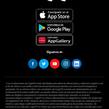
Síguenos en
* Las evaluaciones de CogniFit están diseñadas para detectar alteraciones y deterioro cognitivo con
el fin de ofrecer a un médico información pertinente para diseñar una intervención terapéutica
apropiada. En un entorno clínico, los resultados de CogniFit (cuando son interpretados por un
profesional de la salud cualificado), se pueden utilizar como ayuda para determinar si un individuo
debe ser dirigido a una posterior evaluación neuropsicológica (por ejemplo, un examen
neuropsicológico completo). CogniFit no ofrece directamente un diagnóstico médico de ningún tipo.
Un diagnóstico de TDAH, dislexia, demencia o enfermedad similar sólo puede ser realizada por un
médico o psicólogo cualificado teniendo en cuenta una amplia gama de posibles factores. De
acuerdo al uso indicado, CogniFit no indica que esta herramienta sea o deba ser considerada como