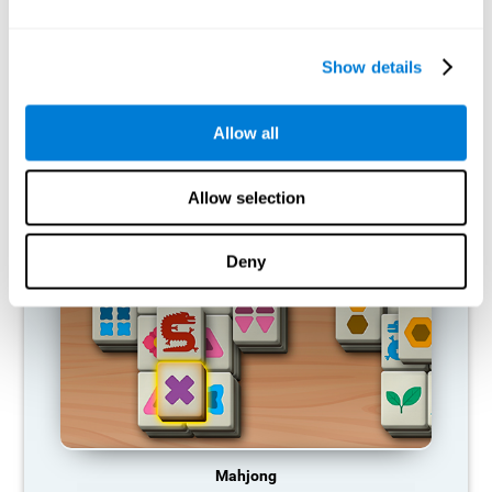
capacidades cognitivas?
Si una habilidad cognitiva no se utiliza habitualmente, el cerebro
Show details
no proporciona recursos para ese patrón de activación neuronal,
por lo que se va debilitando. Si no entrenamos esa función
cognitiva, nos volvemos menos eficientes en nuestras
actividades cotidianas.
Allow all
JUEGOS RECOMENDADOS
Allow selection
Deny
Mahjong