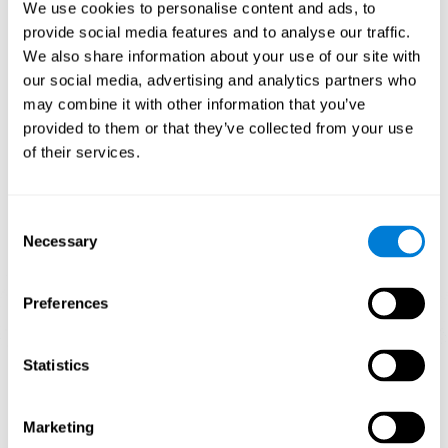
We use cookies to personalise content and ads, to
reorganizarse y a recuperar las funciones cognitivas debilitadas
o dañadas.
provide social media features and to analyse our traffic.
We also share information about your use of our site with
El juego mental Puzle 3D Artístico busca estimular las habilidades
relacionadas con la percepción visual y espacial. La estimulación
our social media, advertising and analytics partners who
constante de nuestras habilidades puede ayudar a mejorar las
may combine it with other information that you’ve
funciones cognitivas y crear nuevas sinapsis.
provided to them or that they’ve collected from your use
1ª SEMANA
2ª SEMANA
3ª SEMANA
of their services.
Consent
Necessary
Selection
Preferences
Proyección gráfica orientativa de las redes neuronales después
Statistics
de 3 semanas.
¿Qué pasa cuando no entreno mis
Marketing