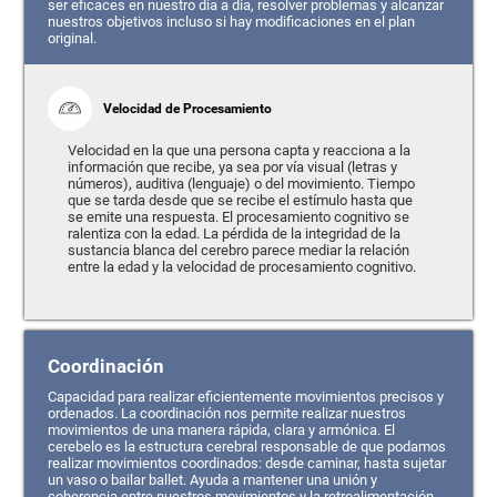
ser eficaces en nuestro día a día, resolver problemas y alcanzar
nuestros objetivos incluso si hay modificaciones en el plan
original.
Velocidad de Procesamiento
Velocidad en la que una persona capta y reacciona a la
información que recibe, ya sea por vía visual (letras y
números), auditiva (lenguaje) o del movimiento. Tiempo
que se tarda desde que se recibe el estímulo hasta que
se emite una respuesta. El procesamiento cognitivo se
ralentiza con la edad. La pérdida de la integridad de la
sustancia blanca del cerebro parece mediar la relación
entre la edad y la velocidad de procesamiento cognitivo.
Coordinación
Capacidad para realizar eficientemente movimientos precisos y
ordenados. La coordinación nos permite realizar nuestros
movimientos de una manera rápida, clara y armónica. El
cerebelo es la estructura cerebral responsable de que podamos
realizar movimientos coordinados: desde caminar, hasta sujetar
un vaso o bailar ballet. Ayuda a mantener una unión y
coherencia entre nuestros movimientos y la retroalimentación