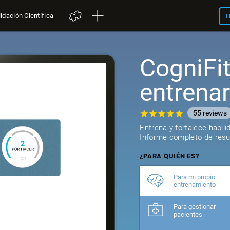
idación Científica
H
CogniFi
entrena
55
reviews
Entrena y fortalece habil
Informe completo de resul
¿PARA QUIÉN ES?
Para mi propio
entrenamiento
Para gestionar
pacientes