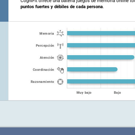
CogniFit ofrece una batería juegos de memoria online t
puntos fuertes y débiles de cada persona
.
Memoria
Percepción
Atención
Coordinación
Razonamiento
Muy bajo
Bajo