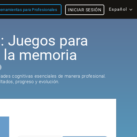
Español
erramientas para Profesionales
INICIAR SESIÓN
t: Juegos para
r la memoria
idades cognitivas esenciales de manera profesional.
tados, progreso y evolución.