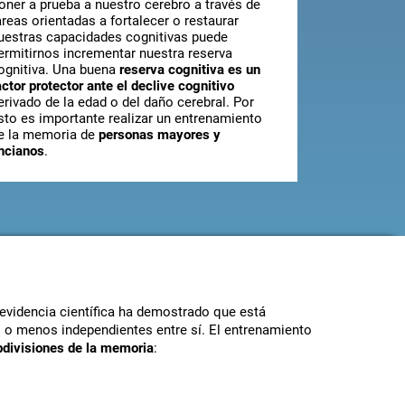
oner a prueba a nuestro cerebro a través de
areas orientadas a fortalecer o restaurar
uestras capacidades cognitivas puede
ermitirnos incrementar nuestra reserva
ognitiva. Una buena
reserva cognitiva es un
actor protector ante el declive cognitivo
erivado de la edad o del daño cerebral. Por
sto es importante realizar un entrenamiento
e la memoria de
personas mayores y
ncianos
.
 evidencia científica ha demostrado que está
 o menos independientes entre sí. El entrenamiento
bdivisiones de la memoria
: