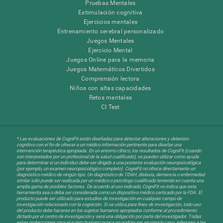
Pruebas Mentales
Estimulación cognitiva
Ejercicios mentales
Entrenamiento cerebral personalizado
Juegos Mentales
Ejercicio Mental
Juegos Online para la memoria
Juegos Matemáticos Divertidos
Comprensión lectora
Niños con altas capacidades
Retos mentales
CI Test
* Las evaluaciones de CogniFit están diseñadas para detectar alteraciones y deterioro
cognitivo con el fin de ofrecer a un médico información pertinente para diseñar una
intervención terapéutica apropiada. En un entorno clínico, los resultados de CogniFit (cuando
son interpretados por un profesional de la salud cualificado), se pueden utilizar como ayuda
para determinar si un individuo debe ser dirigido a una posterior evaluación neuropsicológica
(por ejemplo, un examen neuropsicológico completo). CogniFit no ofrece directamente un
diagnóstico médico de ningún tipo. Un diagnóstico de TDAH, dislexia, demencia o enfermedad
similar sólo puede ser realizada por un médico o psicólogo cualificado teniendo en cuenta una
amplia gama de posibles factores. De acuerdo al uso indicado, CogniFit no indica que esta
herramienta sea o deba ser considerada como un dispositivo médico certicado por la FDA. El
producto puede ser utilizado para estudios de investigación en cualquier campo de
investigación relacionado con la cognición. Si se utiliza para fines de investigación, todo uso
del producto debe hacerse en los sujetos humanos apropiados conforme al procedimiento
dictado por el centro de investigación y será una obligación por parte del investigador. Todas
estas protecciones para el sujeto humano nunca no podrán ser, en ningún caso, inferiores a las