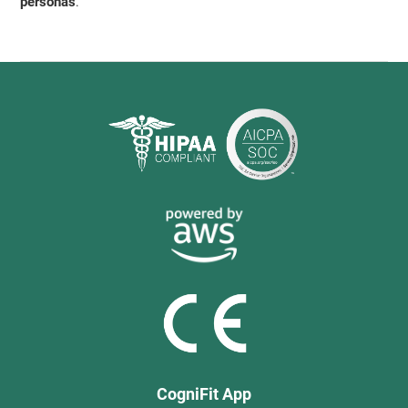
personas
.
CogniFit App