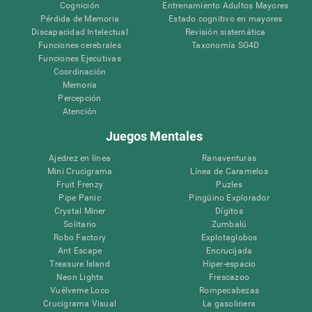
Cognición
Entrenamiento Adultos Mayores
Pérdida de Memoria
Estado cognitivo en mayores
Discapacidad Intelectual
Revisión sistemática
Funciones cerebrales
Taxonomía SG4D
Funciones Ejecutivas
Coordinación
Memoria
Percepción
Atención
Juegos Mentales
Ajedrez en línea
Ranaventuras
Mini Crucigrama
Línea de Caramelos
Fruit Frenzy
Puzles
Pipe Panic
Pingüino Explorador
Crystal Miner
Dígitos
Solitario
Zumbalú
Robo Factory
Explotaglobos
Ant Escape
Encrucijada
Treasure Island
Hiper-espacio
Neon Lights
Frescazoo
Vuélveme Loco
Rompecabezas
Crucigrama Visual
La gasolinera