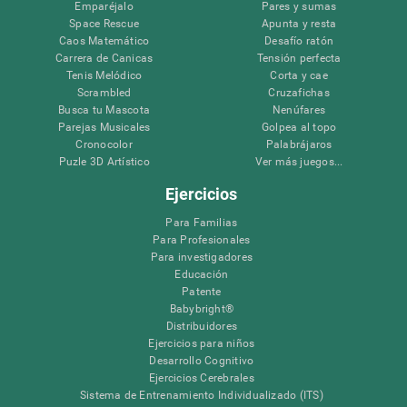
Emparéjalo
Pares y sumas
Space Rescue
Apunta y resta
Caos Matemático
Desafío ratón
Carrera de Canicas
Tensión perfecta
Tenis Melódico
Corta y cae
Scrambled
Cruzafichas
Busca tu Mascota
Nenúfares
Parejas Musicales
Golpea al topo
Cronocolor
Palabrájaros
Puzle 3D Artístico
Ver más juegos...
Ejercicios
Para Familias
Para Profesionales
Para investigadores
Educación
Patente
Babybright®
Distribuidores
Ejercicios para niños
Desarrollo Cognitivo
Ejercicios Cerebrales
Sistema de Entrenamiento Individualizado (ITS)