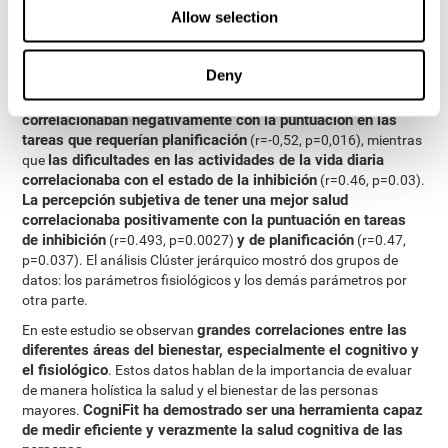
percepción espacial
p=0.013) y
(r=-0.718, p<0.0005).
Allow selection
el apoyo social y la espiritualidad no
Resulta llamativo que
correlacionaban con otros parámetros de bienestar
, lo que
Deny
choca con algunos estudios previos. En las áreas cognitiva, física
hubo una serie de enfermedades crónicas que
y funcional,
correlacionaban negativamente con la puntuación en las
tareas que requerían planificación
(r=-0,52, p=0,016), mientras
las dificultades en las actividades de la vida diaria
que
correlacionaba con el estado de la inhibición
(r=0.46, p=0.03).
La percepción subjetiva de tener una mejor salud
correlacionaba positivamente con la puntuación en tareas
de inhibición
y de planificación
(r=0.493, p=0.0027)
(r=0.47,
p=0.037). El análisis Clúster jerárquico mostró dos grupos de
datos: los parámetros fisiológicos y los demás parámetros por
otra parte.
grandes correlaciones entre las
En este estudio se observan
diferentes áreas del bienestar, especialmente el cognitivo y
el fisiológico
. Estos datos hablan de la importancia de evaluar
de manera holística la salud y el bienestar de las personas
CogniFit ha demostrado ser una herramienta capaz
mayores.
de medir eficiente y verazmente la salud cognitiva de las