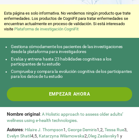
Esta página es solo informativa. No vendemos ningún producto que trate
enfermedades. Los productos de CogniFit para tratar enfermedades se
encuentran actualmente en proceso de validación. Si está interesado
visite
Plataforma de investigación CogniFit
Gestiona cómodamente los pacientes de las investigaciones
desde la plataforma para investigadores
Evalúa y entrena hasta 23 habilidades cognitivas a los
participantes de tu estudio
Comprueba y compara la evolución cognitiva de los participantes
para los datos de tu estudio
EMPEZAR AHORA
Nombre original
:
A Holistic approach to assess older adults’
wellness using e-health technologies
.
Autores
:
Hilaire J. Thompson
1,
George Demiris
1,2,
Tessa Rue
3,
Evelyn Shatil
4,5,
Katarzyna Wilamowska
2,
Oleg Zaslavsky
1 y