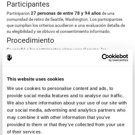
Participantes
27 personas de entre 78 y 94 años
Participaron
de una
comunidad de retiro de Seattle, Washington. Los participantes
que cumplían los criterios acudieron a una evaluación detalla de
su elegibilidad y se obtuvo el consentimiento informado.
Procedimiento
Se enseñó a los participantes cómo usar el equipo, los
procedimientos del estudio y se realizaron las evaluaciones pre-
test. Durante 8 semanas, los participantes aportaron datos
cognitivos, fisiológicos y funcionales tres veces por semana.
Todo esto llevaba aproximadamente 1 hora. Los participantes
This website uses cookies
podían obtener feedback accediendo a sus propios datos. A
partir de la primera semana, la mayoría de los usuarios
We use cookies to personalise content and ads, to
consiguieron manejar sin necesidad de ayuda las herramientas e-
provide social media features and to analyse our traffic.
health. Las herramientas e-health utilizadas fueron:
We also share information about your use of our site with
Telehealth kiosk
fisiológicos
, que evalúa los parámetros
.
our social media, advertising and analytics partners who
WebQ
bienestar funcional, social y
, que evalúa el
may combine it with other information that you’ve
espiritual
.
provided to them or that they’ve collected from your use
CogniFit
evalúa los
, herramienta neuropsicológica que
of their services.