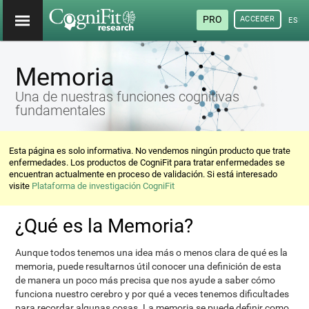
PRO
ACCEDER
ESP
Memoria
Una de nuestras funciones cognitivas
fundamentales
Esta página es solo informativa. No vendemos ningún producto que trate
enfermedades. Los productos de CogniFit para tratar enfermedades se
encuentran actualmente en proceso de validación. Si está interesado
visite
Plataforma de investigación CogniFit
¿Qué es la Memoria?
Aunque todos tenemos una idea más o menos clara de qué es la
memoria, puede resultarnos útil conocer una definición de esta
de manera un poco más precisa que nos ayude a saber cómo
funciona nuestro cerebro y por qué a veces tenemos dificultades
para recordar algunas cosas. La memoria se puede definir como