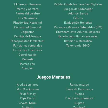
El Cerebro Humano
Validación de las Terapias Digitales
Mente y Cerebro
Juegos de Ordenador
Partes del cerebro
Adultos Sanos
Las Neuronas
Pilotos
Plasticidad Neuronal
Evaluación Holistica
Capacidad Cerebral
Personas Mayores Saludables (iTV)
Cognición
Entrenamiento Adultos Mayores
Pérdida de Memoria
Estado cognitivo en mayores
Discapacidad Intelectual
Revisión sistemática
Funciones cerebrales
Taxonomía SG4D
Funciones Ejecutivas
Coordinación
Memoria
Percepción
Atención
Juegos Mentales
Ajedrez en línea
Ranaventuras
Mini Crucigrama
Línea de Caramelos
Fruit Frenzy
Puzles
Pipe Panic
Pingüino Explorador
Crystal Miner
Dígitos
Solitario
Zumbalú