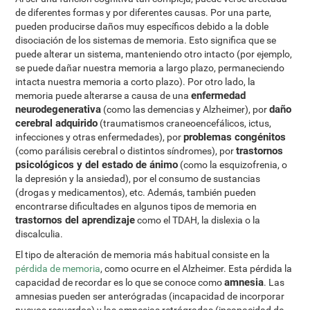
de diferentes formas y por diferentes causas. Por una parte,
pueden producirse daños muy específicos debido a la doble
disociación de los sistemas de memoria. Esto significa que se
puede alterar un sistema, manteniendo otro intacto (por ejemplo,
se puede dañar nuestra memoria a largo plazo, permaneciendo
intacta nuestra memoria a corto plazo). Por otro lado, la
enfermedad
memoria puede alterarse a causa de una
neurodegenerativa
daño
(como las demencias y Alzheimer), por
cerebral adquirido
(traumatismos craneoencefálicos, ictus,
problemas congénitos
infecciones y otras enfermedades), por
trastornos
(como parálisis cerebral o distintos síndromes), por
psicológicos y del estado de ánimo
(como la esquizofrenia, o
la depresión y la ansiedad), por el consumo de sustancias
(drogas y medicamentos), etc. Además, también pueden
encontrarse dificultades en algunos tipos de memoria en
trastornos del aprendizaje
como el TDAH, la dislexia o la
discalculia.
El tipo de alteración de memoria más habitual consiste en la
pérdida de memoria
, como ocurre en el Alzheimer. Esta pérdida la
amnesia
capacidad de recordar es lo que se conoce como
. Las
amnesias pueden ser anterógradas (incapacidad de incorporar