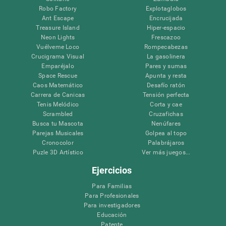
Robo Factory
Explotaglobos
Ant Escape
Encrucijada
Treasure Island
Hiper-espacio
Neon Lights
Frescazoo
Vuélveme Loco
Rompecabezas
Crucigrama Visual
La gasolinera
Emparéjalo
Pares y sumas
Space Rescue
Apunta y resta
Caos Matemático
Desafío ratón
Carrera de Canicas
Tensión perfecta
Tenis Melódico
Corta y cae
Scrambled
Cruzafichas
Busca tu Mascota
Nenúfares
Parejas Musicales
Golpea al topo
Cronocolor
Palabrájaros
Puzle 3D Artístico
Ver más juegos...
Ejercicios
Para Familias
Para Profesionales
Para investigadores
Educación
Patente