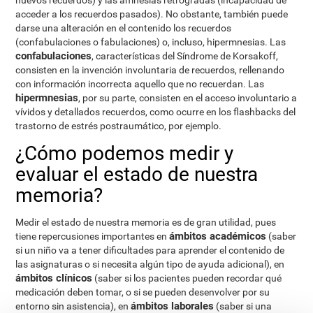
nuevos recuerdos) y las amnesias retrógradas (incapacidad de
acceder a los recuerdos pasados). No obstante, también puede
darse una alteración en el contenido los recuerdos
(confabulaciones o fabulaciones) o, incluso, hipermnesias. Las
confabulaciones
, características del Síndrome de Korsakoff,
consisten en la invención involuntaria de recuerdos, rellenando
con información incorrecta aquello que no recuerdan. Las
hipermnesias
, por su parte, consisten en el acceso involuntario a
vívidos y detallados recuerdos, como ocurre en los flashbacks del
trastorno de estrés postraumático, por ejemplo.
¿Cómo podemos medir y
evaluar el estado de nuestra
memoria?
Medir el estado de nuestra memoria es de gran utilidad, pues
ámbitos académicos
tiene repercusiones importantes en
(saber
si un niño va a tener dificultades para aprender el contenido de
las asignaturas o si necesita algún tipo de ayuda adicional), en
ámbitos clínicos
(saber si los pacientes pueden recordar qué
medicación deben tomar, o si se pueden desenvolver por su
ámbitos laborales
entorno sin asistencia), en
(saber si una