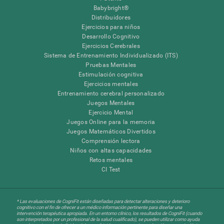
Babybright®
Distribuidores
Ejercicios para niños
Desarrollo Cognitivo
Ejercicios Cerebrales
Sistema de Entrenamiento Individualizado (ITS)
Pruebas Mentales
Estimulación cognitiva
Ejercicios mentales
Entrenamiento cerebral personalizado
Juegos Mentales
Ejercicio Mental
Juegos Online para la memoria
Juegos Matemáticos Divertidos
Comprensión lectora
Niños con altas capacidades
Retos mentales
CI Test
* Las evaluaciones de CogniFit están diseñadas para detectar alteraciones y deterioro
cognitivo con el fin de ofrecer a un médico información pertinente para diseñar una
intervención terapéutica apropiada. En un entorno clínico, los resultados de CogniFit (cuando
son interpretados por un profesional de la salud cualificado), se pueden utilizar como ayuda