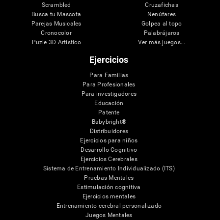
Scrambled
Cruzafichas
Busca tu Mascota
Nenúfares
Parejas Musicales
Golpea al topo
Cronocolor
Palabrájaros
Puzle 3D Artístico
Ver más juegos...
Ejercicios
Para Familias
Para Profesionales
Para investigadores
Educación
Patente
Babybright®
Distribuidores
Ejercicios para niños
Desarrollo Cognitivo
Ejercicios Cerebrales
Sistema de Entrenamiento Individualizado (ITS)
Pruebas Mentales
Estimulación cognitiva
Ejercicios mentales
Entrenamiento cerebral personalizado
Juegos Mentales