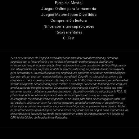
Ejercicio Mental
Juegos Online para la memoria
Juegos Matemáticos Divertidos
Comprensión lectora
Niños con altas capacidades
Retos mentales
CI Test
* Las evaluaciones de CogniFit están diseñadas para detectar alteraciones y deterioro
cognitivo con el fin de ofrecer a un médico información pertinente para diseñar una
intervención terapéutica apropiada. En un entorno clínico, los resultados de CogniFit (cuando
son interpretados por un profesional de la salud cualificado), se pueden utilizar como ayuda
para determinar si un individuo debe ser dirigido a una posterior evaluación neuropsicológica
(por ejemplo, un examen neuropsicológico completo). CogniFit no ofrece directamente un
diagnóstico médico de ningún tipo. Un diagnóstico de TDAH, dislexia, demencia o enfermedad
similar sólo puede ser realizada por un médico o psicólogo cualificado teniendo en cuenta una
amplia gama de posibles factores. De acuerdo al uso indicado, CogniFit no indica que esta
herramienta sea o deba ser considerada como un dispositivo médico certicado por la FDA. El
producto puede ser utilizado para estudios de investigación en cualquier campo de
investigación relacionado con la cognición. Si se utiliza para fines de investigación, todo uso
del producto debe hacerse en los sujetos humanos apropiados conforme al procedimiento
dictado por el centro de investigación y será una obligación por parte del investigador. Todas
estas protecciones para el sujeto humano nunca no podrán ser, en ningún caso, inferiores a las
requeridas para cualquier sujeto de investigación en virtud de lo dispuesto en la Sección 45
CFR 46 del Código de Regulaciones Federales.