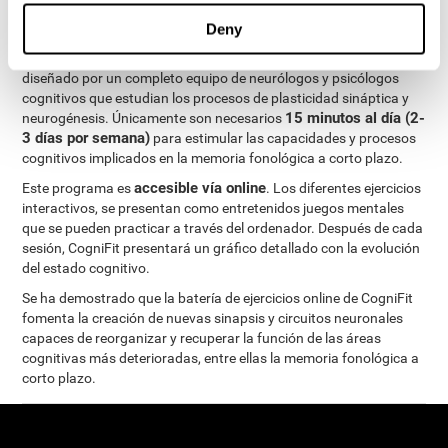
ejercicios cognitivos personalizados
completo régimen de
para mejorar la memoria fonológica a corto plazo
.
Deny
El Programa de Evaluacion Neuropsicológica de CogniFit ha sido
diseñado por un completo equipo de neurólogos y psicólogos
cognitivos que estudian los procesos de plasticidad sináptica y
15 minutos al día (2-
neurogénesis. Únicamente son necesarios
3 días por semana)
para estimular las capacidades y procesos
cognitivos implicados en la memoria fonológica a corto plazo.
accesible vía online
Este programa es
. Los diferentes ejercicios
interactivos, se presentan como entretenidos juegos mentales
que se pueden practicar a través del ordenador. Después de cada
sesión, CogniFit presentará un gráfico detallado con la evolución
del estado cognitivo.
Se ha demostrado que la batería de ejercicios online de CogniFit
fomenta la creación de nuevas sinapsis y circuitos neuronales
capaces de reorganizar y recuperar la función de las áreas
cognitivas más deterioradas, entre ellas la memoria fonológica a
corto plazo.