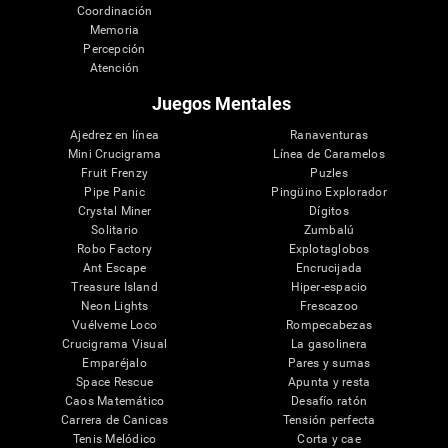
Coordinación
Memoria
Percepción
Atención
Juegos Mentales
Ajedrez en línea
Ranaventuras
Mini Crucigrama
Línea de Caramelos
Fruit Frenzy
Puzles
Pipe Panic
Pingüino Explorador
Crystal Miner
Dígitos
Solitario
Zumbalú
Robo Factory
Explotaglobos
Ant Escape
Encrucijada
Treasure Island
Hiper-espacio
Neon Lights
Frescazoo
Vuélveme Loco
Rompecabezas
Crucigrama Visual
La gasolinera
Emparéjalo
Pares y sumas
Space Rescue
Apunta y resta
Caos Matemático
Desafío ratón
Carrera de Canicas
Tensión perfecta
Tenis Melódico
Corta y cae