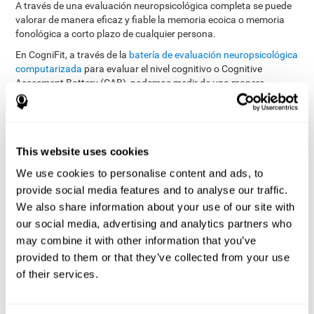
A través de una evaluación neuropsicológica completa se puede
valorar de manera eficaz y fiable la memoria ecoica o memoria
fonológica a corto plazo de cualquier persona.
En CogniFit, a través de la
batería de evaluación neuropsicológica
computarizada
para evaluar el nivel cognitivo o Cognitive
Assesment Battery (CAB), podemos medir de una manera
precisa el nivel cognitivo general, y concretamente, disponemos
evaluar la memoria
de una serie de pruebas cognitivas para
ecoica
.
La batería de tareas utilizadas para evaluar la memoria
This website uses cookies
fonológica a corto plazo (o memoria ecoica) se ha inspirado en
We use cookies to personalise content and ads, to
Rey Auditory Verbal
una de las pruebas clásicas llamada
Learning Test (RAVLT) of Rey (1964)
tareas que miden
. Las
provide social media features and to analyse our traffic.
la memoria fonológica a corto plazo
tratan de ajustar la
We also share information about your use of our site with
capacidad de la persona para interpretar los estímulos auditivos
our social media, advertising and analytics partners who
procedentes del medio. En esta tarea interviene el proceso de
may combine it with other information that you’ve
extracción del significado de dicha información y seguidamente
provided to them or that they’ve collected from your use
la capacidad para comprender el mensaje para finalmente
realizar la acción memorística correspondiente.
of their services.
El test secuencial WOM-ASM
es muy completo, ya que además de
evaluar la memoria fonológica a corto plazo también realiza una