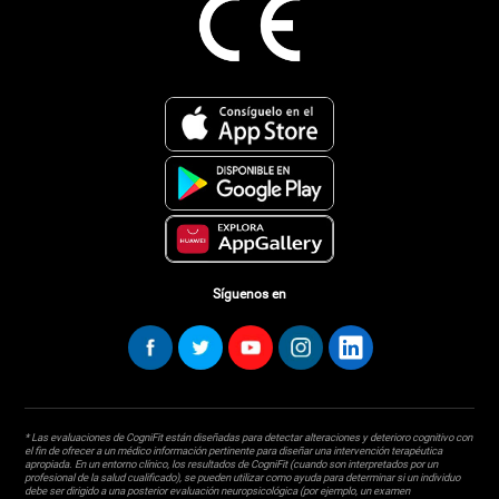
Síguenos en
* Las evaluaciones de CogniFit están diseñadas para detectar alteraciones y deterioro cognitivo con
el fin de ofrecer a un médico información pertinente para diseñar una intervención terapéutica
apropiada. En un entorno clínico, los resultados de CogniFit (cuando son interpretados por un
profesional de la salud cualificado), se pueden utilizar como ayuda para determinar si un individuo
debe ser dirigido a una posterior evaluación neuropsicológica (por ejemplo, un examen