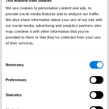
Al jugar repetidamente y entrenar consistentemente juegos como
This website uses cookies
Carrera de Canicas de CogniFit estimula un patrón de activación
We use cookies to personalise content and ads, to
neural específico el cual ayuda a que los circuitos neuronales se
reorganicen y recuperen funciones cognitivas debilitadas o
provide social media features and to analyse our traffic.
dañadas. Estimular de manera consistente nuestras habilidades,
We also share information about your use of our site with
puede ayudar a crear nuevas sinapsis, y a que los circuitos
our social media, advertising and analytics partners who
neuronales se reorganicen y mejoren las funciones cognitivas. En
el juego Carrera de Canicas se busca estimular capacidades
may combine it with other information that you’ve
relacionadas con la estimación y la coordinación ojo-mano.
provided to them or that they’ve collected from your use
of their services.
1ª SEMANA
2ª SEMANA
3ª SEMANA
Consent
Necessary
Selection
Preferences
Proyección gráfica orientativa de las redes neuronales después
Statistics
de 3 semanas.