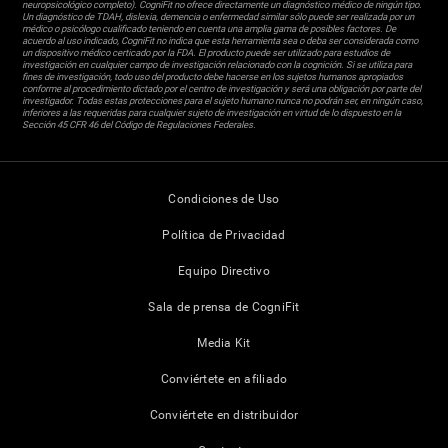
neuropsicológico completo). CogniFit no ofrece directamente un diagnóstico médico de ningún tipo.
Un diagnóstico de TDAH, dislexia, demencia o enfermedad similar sólo puede ser realizada por un
médico o psicólogo cualificado teniendo en cuenta una amplia gama de posibles factores. De
acuerdo al uso indicado, CogniFit no indica que esta herramienta sea o deba ser considerada como
un dispositivo médico certicado por la FDA. El producto puede ser utilizado para estudios de
investigación en cualquier campo de investigación relacionado con la cognición. Si se utiliza para
fines de investigación, todo uso del producto debe hacerse en los sujetos humanos apropiados
conforme al procedimiento dictado por el centro de investigación y será una obligación por parte del
investigador. Todas estas protecciones para el sujeto humano nunca no podrán ser, en ningún caso,
inferiores a las requeridas para cualquier sujeto de investigación en virtud de lo dispuesto en la
Sección 45 CFR 46 del Código de Regulaciones Federales.
Condiciones de Uso
Política de Privacidad
Equipo Directivo
Sala de prensa de CogniFit
Media Kit
Conviértete en afiliado
Conviértete en distribuidor