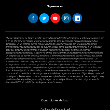
Síguenos en
* Las evaluaciones de CogniFit están diseñadas para detectar alteraciones y deterioro cognitivo con
el fin de ofrecer a un médico información pertinente para diseñar una intervención terapéutica
apropiada. En un entorno clínico, los resultados de CogniFit (cuando son interpretados por un
profesional de la salud cualificado), se pueden utilizar como ayuda para determinar si un individuo
debe ser dirigido a una posterior evaluación neuropsicológica (por ejemplo, un examen
neuropsicológico completo). CogniFit no ofrece directamente un diagnóstico médico de ningún tipo.
Un diagnóstico de TDAH, dislexia, demencia o enfermedad similar sólo puede ser realizada por un
médico o psicólogo cualificado teniendo en cuenta una amplia gama de posibles factores. De
acuerdo al uso indicado, CogniFit no indica que esta herramienta sea o deba ser considerada como
un dispositivo médico certicado por la FDA. El producto puede ser utilizado para estudios de
investigación en cualquier campo de investigación relacionado con la cognición. Si se utiliza para
fines de investigación, todo uso del producto debe hacerse en los sujetos humanos apropiados
conforme al procedimiento dictado por el centro de investigación y será una obligación por parte del
investigador. Todas estas protecciones para el sujeto humano nunca no podrán ser, en ningún caso,
inferiores a las requeridas para cualquier sujeto de investigación en virtud de lo dispuesto en la
Sección 45 CFR 46 del Código de Regulaciones Federales.
Condiciones de Uso
Política de Privacidad