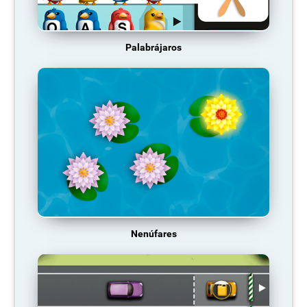
Palabrájaros
Nenúfares