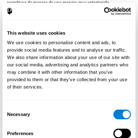
cognitivas de manera de una manera muy entretenida.
¿Cómo mejora el juego mental
“Crucigrama Visual” mis habilidades
cognitivas?
This website uses cookies
Entretenerse con juegos como el Crucigrama Visual de CogniFit
We use cookies to personalise content and ads, to
estimula un patrón de activación neural específico. Repetir y
provide social media features and to analyse our traffic.
entrenar de manera consistente este patrón, puede ayudar a
crear nuevas sinapsis, y a que los circuitos neuronales se
We also share information about your use of our site with
reorganicen y recuperen funciones cognitivas debilitadas o
our social media, advertising and analytics partners who
dañadas.
may combine it with other information that you’ve
El juego del Crucigrama Visual ayuda a ejercitar la memoria de
provided to them or that they’ve collected from your use
trabajo, la denominación y la percepción. Estimular de manera
of their services.
consistente estas habilidades, puede ayudar a crear nuevas
sinapsis, y a que los circuitos neuronales se reorganicen y
mejoren las funciones cognitivas.
Consent
1ª SEMANA
2ª SEMANA
3ª SEMANA
Necessary
Selection
Preferences