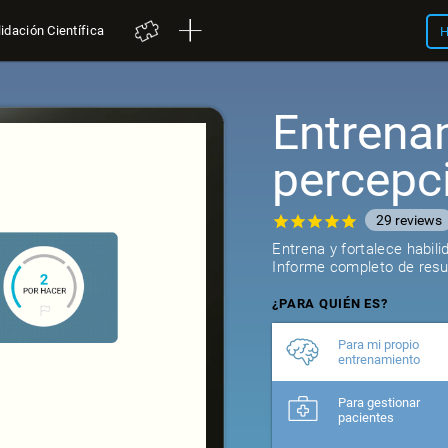
idación Científica
H
Entrena
percepc
29
reviews
Entrena y fortalece habil
Informe completo de resul
¿PARA QUIÉN ES?
Para mi propio
entrenamiento
Para gestionar
pacientes