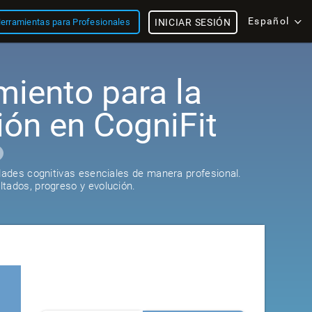
Español
erramientas para Profesionales
INICIAR SESIÓN
miento para la
ión en CogniFit
idades cognitivas esenciales de manera profesional.
tados, progreso y evolución.