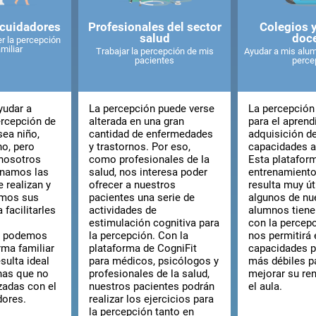
 cuidadores
Profesionales del sector
Colegios 
salud
doc
er la percepción
miliar
Trabajar la percepción de mis
Ayudar a mis alum
pacientes
perce
yudar a
La percepción puede verse
La percepción
ercepción de
alterada en una gran
para el aprendi
sea niño,
cantidad de enfermedades
adquisición d
no, pero
y trastornos. Por eso,
capacidades 
nosotros
como profesionales de la
Esta platafor
onamos las
salud, nos interesa poder
entrenamiento
 realizan y
ofrecer a nuestros
resulta muy út
amos sus
pacientes una serie de
algunos de nu
 facilitarles
actividades de
alumnos tienen
estimulación cognitiva para
con la percepc
, podemos
la percepción. Con la
nos permitirá 
rma familiar
plataforma de CogniFit
capacidades p
sulta ideal
para médicos, psicólogos y
más débiles p
nas que no
profesionales de la salud,
mejorar su re
izadas con el
nuestros pacientes podrán
el aula.
dores.
realizar los ejercicios para
la percepción tanto en