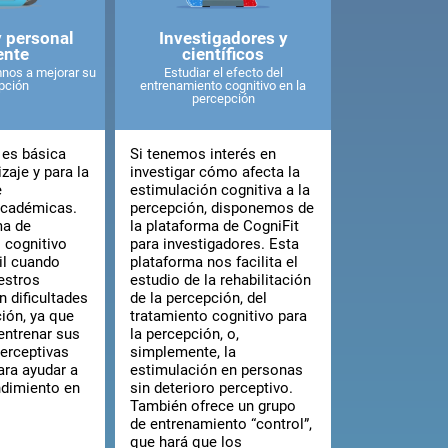
y personal
Investigadores y
ente
científicos
nos a mejorar su
Estudiar el efecto del
pción
entrenamiento cognitivo en la
percepción
 es básica
Si tenemos interés en
zaje y para la
investigar cómo afecta la
e
estimulación cognitiva a la
académicas.
percepción, disponemos de
ma de
la plataforma de CogniFit
 cognitivo
para investigadores. Esta
il cuando
plataforma nos facilita el
estros
estudio de la rehabilitación
 dificultades
de la percepción, del
ión, ya que
tratamiento cognitivo para
entrenar sus
la percepción, o,
erceptivas
simplemente, la
ara ayudar a
estimulación en personas
ndimiento en
sin deterioro perceptivo.
También ofrece un grupo
de entrenamiento “control”,
que hará que los