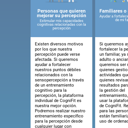
Personas que quieren
Familiares o
mejorar su percepción
Ayudar a fortalec
de mi fa
Estimular mis capacidades
cognitivas relacionadas con la
percepción
Existen diversos motivos
Si queremos a
por los que nuestra
fortalecer la p
percepción puede verse
un familiar, ya 
afectada. Si queremos
adulto o ancia
ayudar a fortalecer
queremos ser 
nuestros puntos débiles
quienes gesti
relacionados con la
actividades que
sensopercepción a través
quienes revis
de un entrenamiento
resultados para
cognitivo para la
la gestión del
percepción, la plataforma
entrenamiento
individual de CogniFit es
usar la platafo
nuestra mejor opción.
de CogniFit. Re
Podremos realizar nuestro
para las perso
entrenamiento específico
están familiar
para la percepción desde
uso de ordena
cualquier lugar con