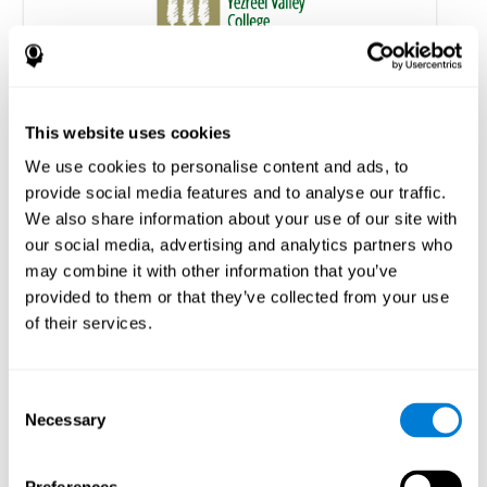
Entrenamiento cognitivo personalizado a
domicilio en pacientes con EM: un estudio
sobre la adherencia y el rendimiento cognitivo
This website uses cookies
Shatil E, A Metzer, Horvitz O, Miller R. (2010) Home-based
We use cookies to personalise content and ads, to
personalized cognitive training in MS patients: a study of
provide social media features and to analyse our traffic.
adherence and cognitive performance. Neurorehabilitación; 26:143-
53.
We also share information about your use of our site with
Ver el artículo completo en PubMed
our social media, advertising and analytics partners who
may combine it with other information that you’ve
provided to them or that they’ve collected from your use
of their services.
Consent
¿El entrenamiento cognitivo mejora la
Necessary
Selection
movilidad, mejora la cognición y promueve la
activación neuronal?
Marusic, U., Verghese, J., & Mahoney, J. R. (2022). Does Cognitive