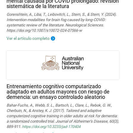
mental causada por COVID prolongado: revisión
sistemática de la literatura
Gorenshtein, A., Liba, T., Leibovitch, L., Stern, S., & Stern, Y. (2024).
Intervention modalities for brain fog caused by long‑COVID:
systematic review of the literature. Neurological Sciences.
https://doi.org/10.1007/s10072-024-07566-w
Ver el artículo completo
Entrenamiento cognitivo computarizado
adaptado en adultos mayores con riesgo de
demencia: un ensayo controlado aleatorio
Bahar-Fuchs, A., Webb, S. L., Bartsch, L., Clare, L., Rebok, G. W.,
Cherbuin, N., & Anstey, K. J. (2017). Tailored and adaptive
computerized cognitive training in older adults at risk for dementia:
a randomized controlled trial. Journal of Alzheimer’s Disease, 60(3),
889-911.
https://doi.org/10.3233/jad-170404