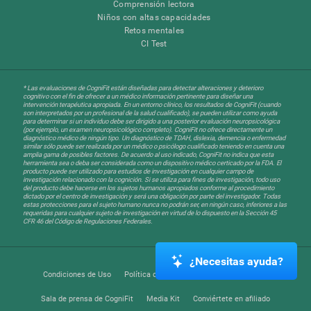
Comprensión lectora
Niños con altas capacidades
Retos mentales
CI Test
* Las evaluaciones de CogniFit están diseñadas para detectar alteraciones y deterioro
cognitivo con el fin de ofrecer a un médico información pertinente para diseñar una
intervención terapéutica apropiada. En un entorno clínico, los resultados de CogniFit (cuando
son interpretados por un profesional de la salud cualificado), se pueden utilizar como ayuda
para determinar si un individuo debe ser dirigido a una posterior evaluación neuropsicológica
(por ejemplo, un examen neuropsicológico completo). CogniFit no ofrece directamente un
diagnóstico médico de ningún tipo. Un diagnóstico de TDAH, dislexia, demencia o enfermedad
similar sólo puede ser realizada por un médico o psicólogo cualificado teniendo en cuenta una
amplia gama de posibles factores. De acuerdo al uso indicado, CogniFit no indica que esta
herramienta sea o deba ser considerada como un dispositivo médico certicado por la FDA. El
producto puede ser utilizado para estudios de investigación en cualquier campo de
investigación relacionado con la cognición. Si se utiliza para fines de investigación, todo uso
del producto debe hacerse en los sujetos humanos apropiados conforme al procedimiento
dictado por el centro de investigación y será una obligación por parte del investigador. Todas
estas protecciones para el sujeto humano nunca no podrán ser, en ningún caso, inferiores a las
requeridas para cualquier sujeto de investigación en virtud de lo dispuesto en la Sección 45
CFR 46 del Código de Regulaciones Federales.
¿Necesitas ayuda?
Condiciones de Uso
Política de Privacidad
Equipo Directivo
Sala de prensa de CogniFit
Media Kit
Conviértete en afiliado