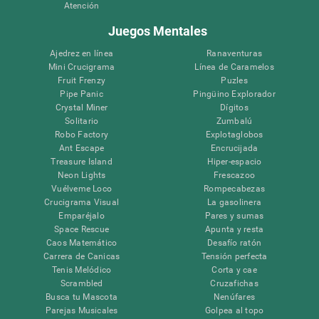
Atención
Juegos Mentales
Ajedrez en línea
Ranaventuras
Mini Crucigrama
Línea de Caramelos
Fruit Frenzy
Puzles
Pipe Panic
Pingüino Explorador
Crystal Miner
Dígitos
Solitario
Zumbalú
Robo Factory
Explotaglobos
Ant Escape
Encrucijada
Treasure Island
Hiper-espacio
Neon Lights
Frescazoo
Vuélveme Loco
Rompecabezas
Crucigrama Visual
La gasolinera
Emparéjalo
Pares y sumas
Space Rescue
Apunta y resta
Caos Matemático
Desafío ratón
Carrera de Canicas
Tensión perfecta
Tenis Melódico
Corta y cae
Scrambled
Cruzafichas
Busca tu Mascota
Nenúfares
Parejas Musicales
Golpea al topo