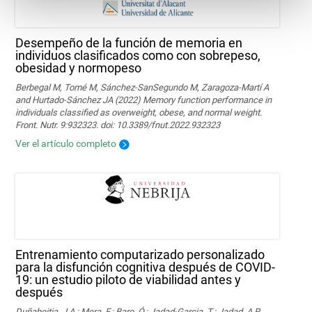
Desempeño de la función de memoria en
individuos clasificados como con sobrepeso,
obesidad y normopeso
Berbegal M, Tomé M, Sánchez-SanSegundo M, Zaragoza-Martí A
and Hurtado-Sánchez JA (2022) Memory function performance in
individuals classified as overweight, obese, and normal weight.
Front. Nutr. 9:932323. doi: 10.3389/fnut.2022.932323
Ver el artículo completo
Entrenamiento computarizado personalizado
para la disfunción cognitiva después de COVID-
19: un estudio piloto de viabilidad antes y
después
Duñabeitia, J.A.; Mera, F.; Baro, Ó.; Jadad-Garcia, T.; Jadad, A.R.