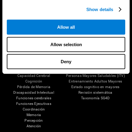
Show details
Síguenos en
Allow all
Tu Cerebro
Investigación
Allow selection
El Cerebro Humano
Validación de las Terapias Digitales
Mente y Cerebro
Juegos de Ordenador
Partes del cerebro
Adultos Sanos
Deny
Las Neuronas
Pilotos
Plasticidad Neuronal
Evaluación Holistica
Capacidad Cerebral
Personas Mayores Saludables (iTV)
Cognición
Entrenamiento Adultos Mayores
Pérdida de Memoria
Estado cognitivo en mayores
Discapacidad Intelectual
Revisión sistemática
Funciones cerebrales
Taxonomía SG4D
Funciones Ejecutivas
Coordinación
Memoria
Percepción
Atención