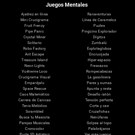
Juegos Mentales
Ajedrez en línea
Ranaventuras
Mini Crucigrama
Línea de Caramelos
Fruit Frenzy
Puzles
Pipe Panic
Pingüino Explorador
Crystal Miner
Dígitos
Solitario
Zumbalú
Robo Factory
Explotaglobos
Ant Escape
Encrucijada
Treasure Island
Hiper-espacio
Neon Lights
Frescazoo
Vuélveme Loco
Rompecabezas
Crucigrama Visual
La gasolinera
Emparéjalo
Pares y sumas
Space Rescue
Apunta y resta
Caos Matemático
Desafío ratón
Carrera de Canicas
Tensión perfecta
Tenis Melódico
Corta y cae
Scrambled
Cruzafichas
Busca tu Mascota
Nenúfares
Parejas Musicales
Golpea al topo
Cronocolor
Palabrájaros
Puzle 3D Artístico
Ver más juegos...