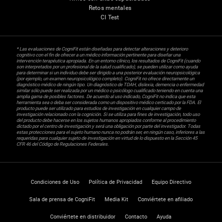
Retos mentales
CI Test
* Las evaluaciones de CogniFit están diseñadas para detectar alteraciones y deterioro
cognitivo con el fin de ofrecer a un médico información pertinente para diseñar una
intervención terapéutica apropiada. En un entorno clínico, los resultados de CogniFit (cuando
son interpretados por un profesional de la salud cualificado), se pueden utilizar como ayuda
para determinar si un individuo debe ser dirigido a una posterior evaluación neuropsicológica
(por ejemplo, un examen neuropsicológico completo). CogniFit no ofrece directamente un
diagnóstico médico de ningún tipo. Un diagnóstico de TDAH, dislexia, demencia o enfermedad
similar sólo puede ser realizada por un médico o psicólogo cualificado teniendo en cuenta una
amplia gama de posibles factores. De acuerdo al uso indicado, CogniFit no indica que esta
herramienta sea o deba ser considerada como un dispositivo médico certicado por la FDA. El
producto puede ser utilizado para estudios de investigación en cualquier campo de
investigación relacionado con la cognición. Si se utiliza para fines de investigación, todo uso
del producto debe hacerse en los sujetos humanos apropiados conforme al procedimiento
dictado por el centro de investigación y será una obligación por parte del investigador. Todas
estas protecciones para el sujeto humano nunca no podrán ser, en ningún caso, inferiores a las
requeridas para cualquier sujeto de investigación en virtud de lo dispuesto en la Sección 45
CFR 46 del Código de Regulaciones Federales.
Condiciones de Uso
Política de Privacidad
Equipo Directivo
Sala de prensa de CogniFit
Media Kit
Conviértete en afiliado
Conviértete en distribuidor
Contacto
Ayuda