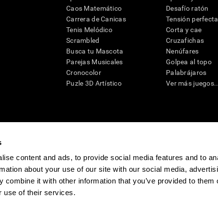
Caos Matemático
Desafío ratón
Carrera de Canicas
Tensión perfect
Tenis Melódico
Corta y cae
Scrambled
Cruzafichas
Busca tu Mascota
Nenúfares
Parejas Musicales
Golpea al topo
Cronocolor
Palabrájaros
Puzle 3D Artístico
Ver más juegos..
s
raciones y deterioro cognitivo con el fin de ofrecer a un médico información pertinente p
un profesional de la salud cualificado), se pueden utilizar como ayuda para determinar si u
eto). CogniFit no ofrece directamente un diagnóstico médico de ningún tipo. Un diagnóst
ise content and ads, to provide social media features and to an
ndo en cuenta una amplia gama de posibles factores. De acuerdo al uso indicado, CogniFit
rmation about your use of our site with our social media, advertis
utilizado para estudios de investigación en cualquier campo de investigación relacionado c
conforme al procedimiento dictado por el centro de investigación y será una obligación p
 combine it with other information that you’ve provided to them o
as requeridas para cualquier sujeto de investigación en virtud de lo dispuesto en la Secc
 use of their services.
tivo
Sala de prensa de CogniFit
Media Kit
Conviértete en afiliado
Conviértet