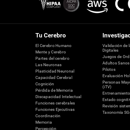
Tu Cerebro
Investiga
El Cerebro Humano
Validación de 
Digitales
Mente y Cerebro
Juegos de Or
Partes del cerebro
Adultos Sanos
Las Neuronas
Pilotos
Plasticidad Neuronal
Evaluación Hol
Capacidad Cerebral
Personas Mayo
Cognición
(iTV)
Pérdida de Memoria
Entrenamiento
Discapacidad Intelectual
Estado cognit
Funciones cerebrales
Revisión siste
Funciones Ejecutivas
Taxonomía S
Coordinación
Memoria
Percepción