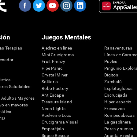
ción
Juegos Mentales
las Terapias
Ajedrez en línea
Ranaventuras
Mini Crucigrama
Línea de Carame
denador
Fruit Frenzy
Puzles
Pipe Panic
Pingüino Explor
Crystal Miner
Dígitos
istica
Solitario
Zumbalú
res Saludables
Robo Factory
Explotaglobos
Ant Escape
Encrucijada
 Adultos Mayores
Treasure Island
Hiper-espacio
ivo en mayores
Neon Lights
Frescazoo
mática
Vuélveme Loco
Rompecabezas
G4D
Crucigrama Visual
La gasolinera
Emparéjalo
Pares y sumas
Space Rescue
Apunta y resta