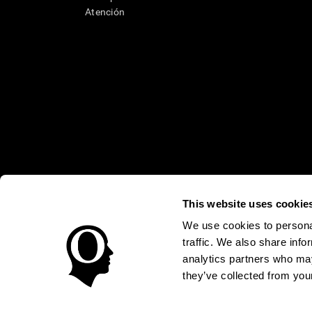
Atención
This website uses cookie
* Las evaluaciones de CogniFit están diseñadas para detectar alte
clínico, los resultados de CogniFit (cuando son interpretados por 
neuropsicológica (por ejemplo, un examen neuropsicológico compl
We use cookies to personal
puede ser realizada por un médico o psicólogo cualificado tenie
traffic. We also share info
un dispositivo médico certicado por la FDA. El producto puede ser 
uso del producto debe hacerse en los sujetos humanos apropiados 
analytics partners who may
sujeto humano nunca no podrán ser, en ningún caso, inferiores a l
they’ve collected from your
Condiciones de Uso
Política de Privacidad
Equipo Direc