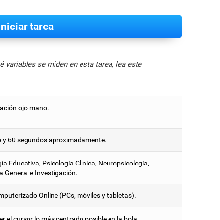
Iniciar tarea
 variables se miden en esta tarea, lea este
ación ojo-mano.
5 y 60 segundos aproximadamente.
ía Educativa, Psicología Clínica, Neuropsicología,
a General e Investigación.
mputerizado Online (PCs, móviles y tabletas).
 el cursor lo más centrado posible en la bola.