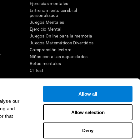
Ejercicios mentales
Entrenamiento cerebral
a
personalizado
Juegos Mentales
Ejercicio Mental
Juegos Online para la memoria
Juegos Matemáticos Divertidos
Comprensión lectora
.
Niños con altas capacidades
Retos mentales
CI Test
ara diseñar una intervención terapéutica apropiada. En un entorno
Allow all
n individuo debe ser dirigido a una posterior evaluación
ico de TDAH, dislexia, demencia o enfermedad similar sólo
alyse our
 no indica que esta herramienta sea o deba ser considerada como
ing and
on la cognición. Si se utiliza para fines de investigación, todo
Allow selection
or parte del investigador. Todas estas protecciones para el
r that
ión 45 CFR 46 del Código de Regulaciones Federales.
Deny
e en distribuidor
Contacto
Ayuda