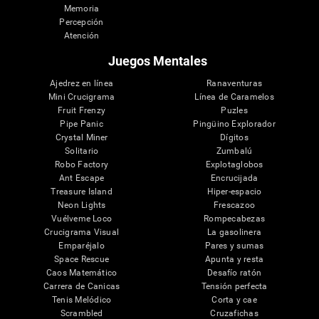
Memoria
Percepción
Atención
Juegos Mentales
Ajedrez en línea
Ranaventuras
Mini Crucigrama
Línea de Caramelos
Fruit Frenzy
Puzles
Pipe Panic
Pingüino Explorador
Crystal Miner
Dígitos
Solitario
Zumbalú
Robo Factory
Explotaglobos
Ant Escape
Encrucijada
Treasure Island
Hiper-espacio
Neon Lights
Frescazoo
Vuélveme Loco
Rompecabezas
Crucigrama Visual
La gasolinera
Emparéjalo
Pares y sumas
Space Rescue
Apunta y resta
Caos Matemático
Desafío ratón
Carrera de Canicas
Tensión perfecta
Tenis Melódico
Corta y cae
Scrambled
Cruzafichas