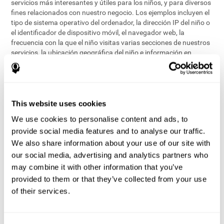
servicios más interesantes y útiles para los niños, y para diversos
fines relacionados con nuestro negocio. Los ejemplos incluyen el
tipo de sistema operativo del ordenador, la dirección IP del niño o
el identificador de dispositivo móvil, el navegador web, la
frecuencia con la que el niño visitas varias secciones de nuestros
servicios, la ubicación geográfica del niño e información en
relación al proveedor de servicios en línea o móvil. Esta
información se recoge mediante tecnologías como cookies, flash
cookies, balizas web y otros identificadores únicos. Esta
información puede ser recogida por CogniFit o por un tercero.
Estos datos son utilizados principalmente para fines internos,
This website uses cookies
con el fin de:
We use cookies to personalise content and ads, to
proporcionar a los niños acceso a las funciones y actividades
provide social media features and to analyse our traffic.
en nuestros Servicios
We also share information about your use of our site with
personalizar el contenido y mejorar nuestros servicios
our social media, advertising and analytics partners who
realizar investigaciones y análisis para abordar los resultados
may combine it with other information that you’ve
de nuestros Servicios
provided to them or that they’ve collected from your use
generar informes anónimos para uso de CogniFit
of their services.
En las actividades en las que recopilamos (o permitimos que
otros lo hagan) información de los niños en nuestros servicios
destinados a otros fines, los padres serán notificados a fin de