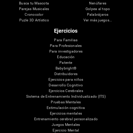
Busca tu Mascota
Nenúfares
Parejas Musicales
Golpea al topo
Cronocolor
Palabrájaros
Puzle 3D Artístico
Ver más juegos...
Ejercicios
Para Familias
Para Profesionales
Para investigadores
Educación
Patente
Babybright®
Distribuidores
Ejercicios para niños
Desarrollo Cognitivo
Ejercicios Cerebrales
Sistema de Entrenamiento Individualizado (ITS)
Pruebas Mentales
Estimulación cognitiva
Ejercicios mentales
Entrenamiento cerebral personalizado
Juegos Mentales
Ejercicio Mental