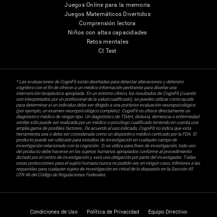
Juegos Online para la memoria
Juegos Matemáticos Divertidos
Comprensión lectora
Niños con altas capacidades
Retos mentales
CI Test
* Las evaluaciones de CogniFit están diseñadas para detectar alteraciones y deterioro
cognitivo con el fin de ofrecer a un médico información pertinente para diseñar una
intervención terapéutica apropiada. En un entorno clínico, los resultados de CogniFit (cuando
son interpretados por un profesional de la salud cualificado), se pueden utilizar como ayuda
para determinar si un individuo debe ser dirigido a una posterior evaluación neuropsicológica
(por ejemplo, un examen neuropsicológico completo). CogniFit no ofrece directamente un
diagnóstico médico de ningún tipo. Un diagnóstico de TDAH, dislexia, demencia o enfermedad
similar sólo puede ser realizada por un médico o psicólogo cualificado teniendo en cuenta una
amplia gama de posibles factores. De acuerdo al uso indicado, CogniFit no indica que esta
herramienta sea o deba ser considerada como un dispositivo médico certicado por la FDA. El
producto puede ser utilizado para estudios de investigación en cualquier campo de
investigación relacionado con la cognición. Si se utiliza para fines de investigación, todo uso
del producto debe hacerse en los sujetos humanos apropiados conforme al procedimiento
dictado por el centro de investigación y será una obligación por parte del investigador. Todas
estas protecciones para el sujeto humano nunca no podrán ser, en ningún caso, inferiores a las
requeridas para cualquier sujeto de investigación en virtud de lo dispuesto en la Sección 45
CFR 46 del Código de Regulaciones Federales.
Condiciones de Uso
Política de Privacidad
Equipo Directivo