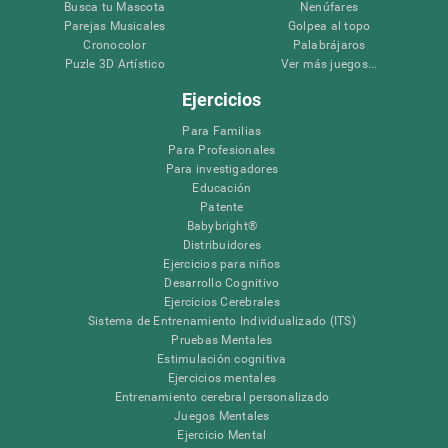
Busca tu Mascota
Nenúfares
Parejas Musicales
Golpea al topo
Cronocolor
Palabrájaros
Puzle 3D Artístico
Ver más juegos...
Ejercicios
Para Familias
Para Profesionales
Para investigadores
Educación
Patente
Babybright®
Distribuidores
Ejercicios para niños
Desarrollo Cognitivo
Ejercicios Cerebrales
Sistema de Entrenamiento Individualizado (ITS)
Pruebas Mentales
Estimulación cognitiva
Ejercicios mentales
Entrenamiento cerebral personalizado
Juegos Mentales
Ejercicio Mental