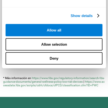
Si estás interesado en realizar una
investigación clínica
en
alguno de estos productos
contacta con nosotros
Show details
Allow all
Allow selection
Deny
* Más información en
https://www.fda.gov/regulatory-information/search-fda-
guidance-documents/general-wellness-policy-low-risk-devices
|
https://www.ac
cessdata.fda.gov/scripts/cdrh/cfdocs/cfPCD/classification.cfm?ID=PWC