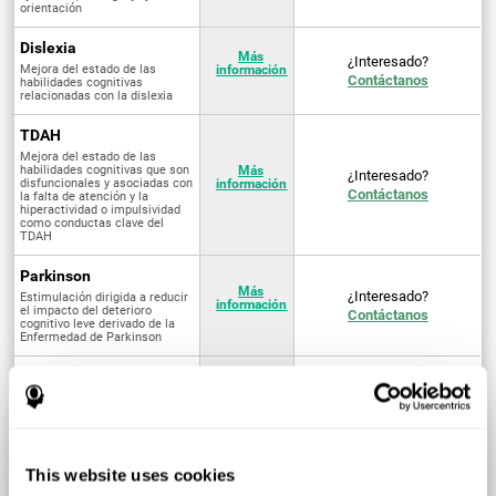
orientación
Dislexia
Más
¿Interesado?
Mejora del estado de las
información
Contáctanos
habilidades cognitivas
relacionadas con la dislexia
TDAH
Mejora del estado de las
habilidades cognitivas que son
Más
¿Interesado?
disfuncionales y asociadas con
información
Contáctanos
la falta de atención y la
hiperactividad o impulsividad
como conductas clave del
TDAH
Parkinson
Más
¿Interesado?
Estimulación dirigida a reducir
información
el impacto del deterioro
Contáctanos
cognitivo leve derivado de la
Enfermedad de Parkinson
Discalculia
Mejora del estado de las
Más
¿Interesado?
habilidades cognitivas
información
Contáctanos
asociadas con la adquisición y
desarrollo de habilidades
aritméticas
This website uses cookies
Fibromialgia