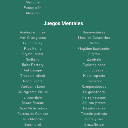
Memoria
Percepción
Atención
Juegos Mentales
Ajedrez en línea
Ranaventuras
Mini Crucigrama
Línea de Caramelos
Fruit Frenzy
Puzles
Pipe Panic
Pingüino Explorador
Crystal Miner
Dígitos
Solitario
Zumbalú
Robo Factory
Explotaglobos
Ant Escape
Encrucijada
Treasure Island
Hiper-espacio
Neon Lights
Frescazoo
Vuélveme Loco
Rompecabezas
Crucigrama Visual
La gasolinera
Emparéjalo
Pares y sumas
Space Rescue
Apunta y resta
Caos Matemático
Desafío ratón
Carrera de Canicas
Tensión perfecta
Tenis Melódico
Corta y cae
Scrambled
Cruzafichas