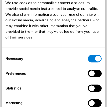
Más
We use cookies to personalise content and ads, to
¿Interesado?
Intervención sobre los
información
síntomas físicos y cognitivos
Contáctanos
provide social media features and to analyse our traffic.
asociados al dolor en la
fibromialgia
We also share information about your use of our site with
our social media, advertising and analytics partners who
Trastorno de Estrés Post
Traumático
may combine it with other information that you’ve
Q4 - 2024
¿Interesado?
Medición y mejora de las
Contáctanos
provided to them or that they’ve collected from your use
habilidades cognitivas
relacionadas con el Trastorno
of their services.
de Estrés Pos Traumático
Deterioro Cognitivo
Leve
Q1 - 2025
¿Interesado?
Consent
Medición y mejora de las
Contáctanos
Necessary
habilidades cognitivas
Selection
relacionadas con el Deterioro
Cognitivo Leve
Daño Cerebral
Preferences
Traumático
Q4 - 2024
¿Interesado?
Medición y mejora de las
Contáctanos
habilidades cognitivas
relacionadas con el Daño
Statistics
Cerebral Traumático
Marketing
784 investigadores ya trabajan con nosotros.