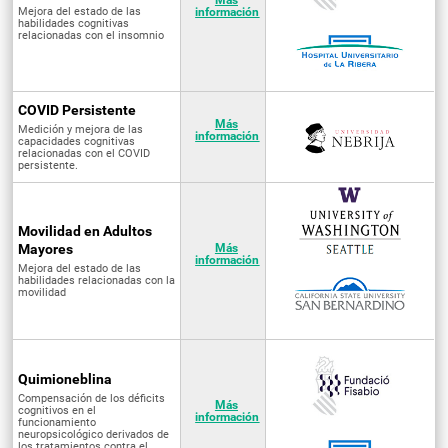
Más
Mejora del estado de las
información
habilidades cognitivas
relacionadas con el insomnio
COVID Persistente
Más
Medición y mejora de las
información
capacidades cognitivas
relacionadas con el COVID
persistente.
Movilidad en Adultos
Mayores
Más
información
Mejora del estado de las
habilidades relacionadas con la
movilidad
Quimioneblina
Compensación de los déficits
Más
cognitivos en el
información
funcionamiento
neuropsicológico derivados de
los tratamientos contra el