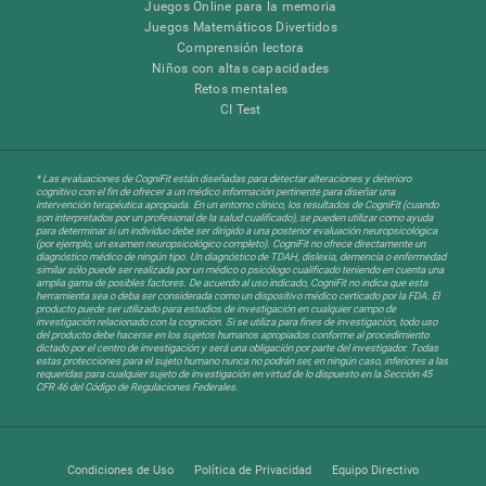
Juegos Online para la memoria
Juegos Matemáticos Divertidos
Comprensión lectora
Niños con altas capacidades
Retos mentales
CI Test
* Las evaluaciones de CogniFit están diseñadas para detectar alteraciones y deterioro
cognitivo con el fin de ofrecer a un médico información pertinente para diseñar una
intervención terapéutica apropiada. En un entorno clínico, los resultados de CogniFit (cuando
son interpretados por un profesional de la salud cualificado), se pueden utilizar como ayuda
para determinar si un individuo debe ser dirigido a una posterior evaluación neuropsicológica
(por ejemplo, un examen neuropsicológico completo). CogniFit no ofrece directamente un
diagnóstico médico de ningún tipo. Un diagnóstico de TDAH, dislexia, demencia o enfermedad
similar sólo puede ser realizada por un médico o psicólogo cualificado teniendo en cuenta una
amplia gama de posibles factores. De acuerdo al uso indicado, CogniFit no indica que esta
herramienta sea o deba ser considerada como un dispositivo médico certicado por la FDA. El
producto puede ser utilizado para estudios de investigación en cualquier campo de
investigación relacionado con la cognición. Si se utiliza para fines de investigación, todo uso
del producto debe hacerse en los sujetos humanos apropiados conforme al procedimiento
dictado por el centro de investigación y será una obligación por parte del investigador. Todas
estas protecciones para el sujeto humano nunca no podrán ser, en ningún caso, inferiores a las
requeridas para cualquier sujeto de investigación en virtud de lo dispuesto en la Sección 45
CFR 46 del Código de Regulaciones Federales.
Condiciones de Uso
Política de Privacidad
Equipo Directivo