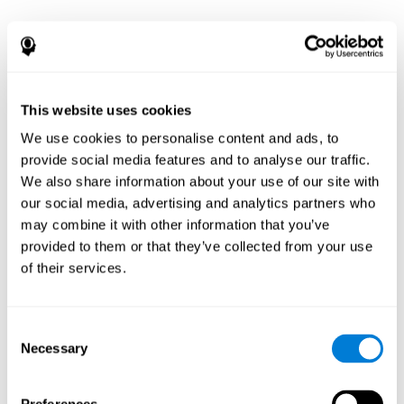
¿Por qué se ha
recomendado una
evaluación
This website uses cookies
We use cookies to personalise content and ads, to
neuropsicológica?
provide social media features and to analyse our traffic.
We also share information about your use of our site with
La evaluación neuropsicológica documenta patrones de
our social media, advertising and analytics partners who
fortalezas y debilidades entre las funciones cognitivas y
conductuales. Para pacientes con enfermedad de
may combine it with other information that you’ve
Parkinson u otro trastorno del movimiento, una
provided to them or that they’ve collected from your use
evaluación e interpretación de este patrón de fortalezas y
of their services.
debilidades puede:
Ayudar en un diagnóstico diferencial (p. ej., para
determinar si los posibles cambios mentales y de
Consent
comportamiento están relacionados con el trastorno del
Necessary
Selection
movimiento, la depresión, el trastorno bipolar, otras
afecciones neurológicas o el tratamiento)
Ayudar con la evaluación antes y después de los