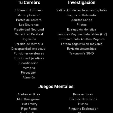
Tu Cerebro
Investigación
El Cerebro Humano
Validación de las Terapias Digitales
Mente y Cerebro
Juegos de Ordenador
Partes del cerebro
Adultos Sanos
Las Neuronas
Pilotos
Plasticidad Neuronal
Evaluación Holistica
Capacidad Cerebral
Personas Mayores Saludables (iTV)
Cognición
Entrenamiento Adultos Mayores
Pérdida de Memoria
Estado cognitivo en mayores
Discapacidad Intelectual
Revisión sistemática
Funciones cerebrales
Taxonomía SG4D
Funciones Ejecutivas
Coordinación
Memoria
Percepción
Atención
Juegos Mentales
Ajedrez en línea
Ranaventuras
Mini Crucigrama
Línea de Caramelos
Fruit Frenzy
Puzles
Pipe Panic
Pingüino Explorador