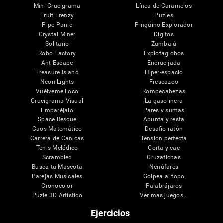
Mini Crucigrama
Línea de Caramelos
Fruit Frenzy
Puzles
Pipe Panic
Pingüino Explorador
Crystal Miner
Dígitos
Solitario
Zumbalú
Robo Factory
Explotaglobos
Ant Escape
Encrucijada
Treasure Island
Hiper-espacio
Neon Lights
Frescazoo
Vuélveme Loco
Rompecabezas
Crucigrama Visual
La gasolinera
Emparéjalo
Pares y sumas
Space Rescue
Apunta y resta
Caos Matemático
Desafío ratón
Carrera de Canicas
Tensión perfecta
Tenis Melódico
Corta y cae
Scrambled
Cruzafichas
Busca tu Mascota
Nenúfares
Parejas Musicales
Golpea al topo
Cronocolor
Palabrájaros
Puzle 3D Artístico
Ver más juegos...
Ejercicios