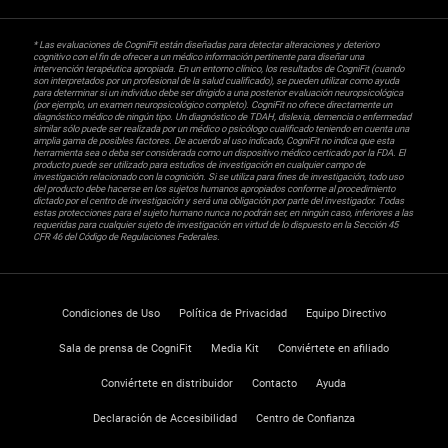
* Las evaluaciones de CogniFit están diseñadas para detectar alteraciones y deterioro
cognitivo con el fin de ofrecer a un médico información pertinente para diseñar una
intervención terapéutica apropiada. En un entorno clínico, los resultados de CogniFit (cuando
son interpretados por un profesional de la salud cualificado), se pueden utilizar como ayuda
para determinar si un individuo debe ser dirigido a una posterior evaluación neuropsicológica
(por ejemplo, un examen neuropsicológico completo). CogniFit no ofrece directamente un
diagnóstico médico de ningún tipo. Un diagnóstico de TDAH, dislexia, demencia o enfermedad
similar sólo puede ser realizada por un médico o psicólogo cualificado teniendo en cuenta una
amplia gama de posibles factores. De acuerdo al uso indicado, CogniFit no indica que esta
herramienta sea o deba ser considerada como un dispositivo médico certicado por la FDA. El
producto puede ser utilizado para estudios de investigación en cualquier campo de
investigación relacionado con la cognición. Si se utiliza para fines de investigación, todo uso
del producto debe hacerse en los sujetos humanos apropiados conforme al procedimiento
dictado por el centro de investigación y será una obligación por parte del investigador. Todas
estas protecciones para el sujeto humano nunca no podrán ser, en ningún caso, inferiores a las
requeridas para cualquier sujeto de investigación en virtud de lo dispuesto en la Sección 45
CFR 46 del Código de Regulaciones Federales.
Condiciones de Uso
Política de Privacidad
Equipo Directivo
Sala de prensa de CogniFit
Media Kit
Conviértete en afiliado
Conviértete en distribuidor
Contacto
Ayuda
Declaración de Accesibilidad
Centro de Confianza