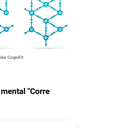
les CogniFit
 mental "Corre