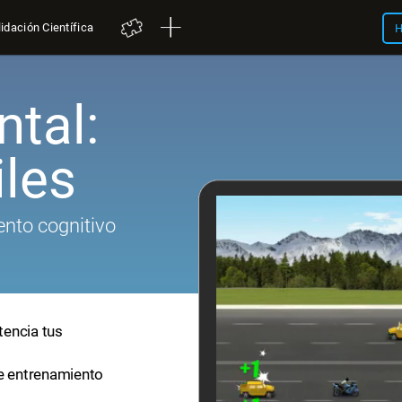
idación Científica
H
tal:
iles
nto cognitivo
tencia tus
de entrenamiento