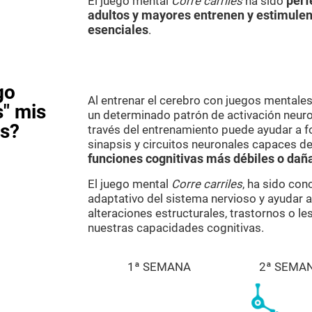
El juego mental
Corre carriles
ha sido
perf
adultos y mayores entrenen y estimulen
esenciales
.
go
Al entrenar el cerebro con juegos mental
s" mis
un determinado patrón de activación neuron
as?
través del entrenamiento puede ayudar a f
sinapsis y circuitos neuronales capaces de
funciones cognitivas más débiles o dañ
El juego mental
Corre carriles
, ha sido con
adaptativo del sistema nervioso y ayudar 
alteraciones estructurales, trastornos o l
nuestras capacidades cognitivas.
1ª SEMANA
2ª SEMA