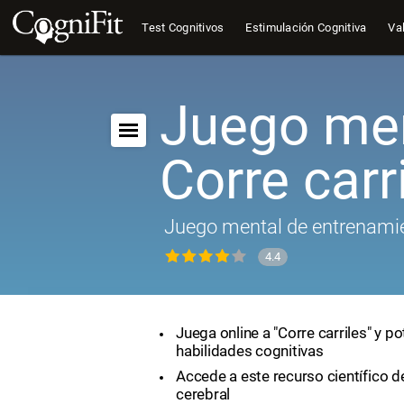
Test Cognitivos
Estimulación Cognitiva
Val
Juego men
Corre carr
Juego mental de entrenamie
4.4
Juega online a "Corre carriles" y po
habilidades cognitivas
Accede a este recurso científico 
cerebral