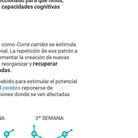
eccionado para que niños,
 capacidades cognitivas
es como
Corre carriles
se estimula
al. La repetición de ese patrón a
omentar la creación de nuevas
 reorganizar y
recuperar
adas
.
cebido para estimular el potencial
al
cerebro
reponerse de
esiones donde se ven afectadas
NA
3ª SEMANA